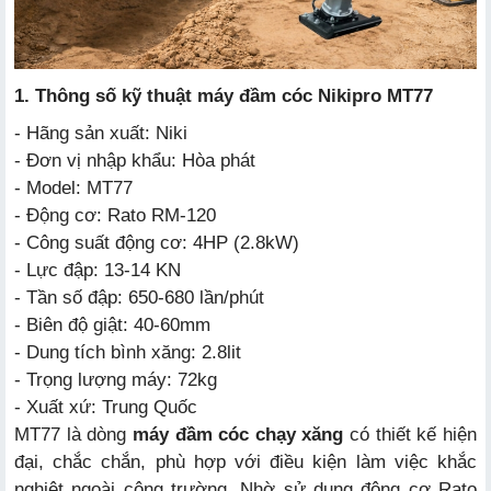
b. Kỹ năng vận hành cơ bản
c. Một số lưu ý an toàn
1. Thông số kỹ thuật máy đầm cóc Nikipro MT77
- Hãng sản xuất: Niki
- Đơn vị nhập khẩu: Hòa phát
- Model: MT77
- Động cơ: Rato RM-120
- Công suất động cơ: 4HP (2.8kW)
- Lực đập: 13-14 KN
- Tần số đập: 650-680 lần/phút
- Biên độ giật: 40-60mm
- Dung tích bình xăng: 2.8lit
- Trọng lượng máy: 72kg
- Xuất xứ: Trung Quốc
MT77 là dòng
máy đầm cóc chạy xăng
có thiết kế hiện
đại, chắc chắn, phù hợp với điều kiện làm việc khắc
nghiệt ngoài công trường. Nhờ sử dụng động cơ Rato