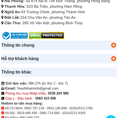
Hải Phòng:
Số 879 đại lộ Tôn Đức Thắng, phường Hồng Bàng
Thanh Hóa:
523 Bà Triệu, phường Hàm Rồng
Nghệ An:
43 Trường Chinh, phường Thành Vinh
Đắk Lắk:
154 Chu Văn An, phường Tân An
Cần Thơ:
285 Võ Văn Kiệt, phường Bình Thủy
Thông tin chung
Hỗ trợ khách hàng
Thông tin khác
Giờ làm việc:
08h-17h (từ thứ 2 - thứ 7)
Email:
Sieuthihaiminh@gmail.com
Phòng thu mua-Nhập khẩu:
0938 204 988
Góp ý - Bảo hành :
0965 415 898
Hotline tư vấn mua hàng:
Hồ Chí Minh:
0902.787.139
-
0932.196.898
-
(028)3510.2786
Hà Nội:
0918.486.458
-
0962.714.680
-
(024)3221.6365
Đà Nẵng:
0962.986.450