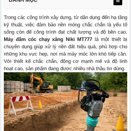
Trong các công trình xây dựng, từ dân dụng đến hạ tầng
kỹ thuật, việc đảm bảo nền móng chắc chắn là yếu tố
sống còn để công trình đạt chất lượng và độ bền cao.
a. Động cơ xăng Rato RM-120
Máy đầm cóc chạy xăng Niki MT777
là một thiết bị
b. Phần chân đầm
chuyên dụng giúp xử lý nền đất hiệu quả, phù hợp cho
những khu vực hẹp, nơi mà máy móc lớn khó tiếp cần.
c. Hệ thống giảm chấn
Với thiết kế chắc chắn, động cơ mạnh mẽ và độ linh
hoạt cao, sản phẩm đang được nhiều nhà thầu tin dùng.
a. Ứng dụng trong xây dựng
b. Lợi ích kinh tế
a. Bảo dưỡng định kỳ