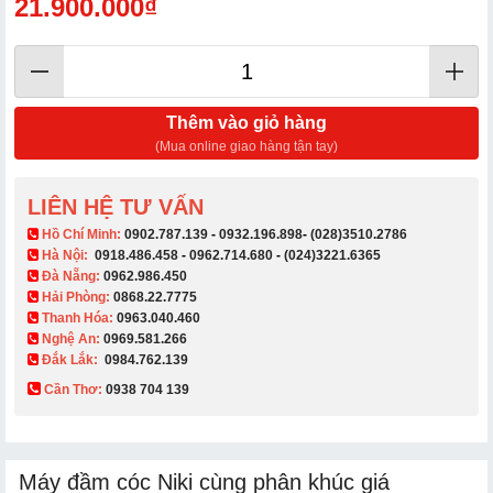
21.900.000₫
Thêm vào giỏ hàng
(Mua online giao hàng tận tay)
LIÊN HỆ TƯ VẤN
​ Hồ Chí Minh:
0902.787.139
-
0932.196.898
-
(028)3510.2786
Hà Nội:
0918.486.458
-
0962.714.680
-
(024)3221.6365
Đà Nẵng:
0962.986.450
Hải Phòng:
0868.22.7775
Thanh Hóa:
0963.040.460
Nghệ An:
0969.581.266
Đắk Lắk:
0984.762.139
Cần Thơ:
0938 704 139​
Máy đầm cóc Niki cùng phân khúc giá