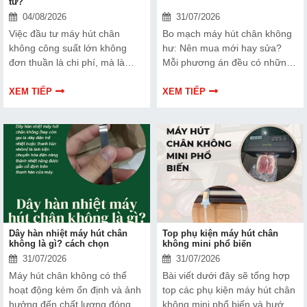
tư?
04/08/2026
31/07/2026
Việc đầu tư máy hút chân
Bo mạch máy hút chân không
không công suất lớn không
hư: Nên mua mới hay sửa?
đơn thuần là chi phí, mà là
Mỗi phương án đều có những
cách bạn bảo vệ chất lượng
ưu và nhược điểm riêng. Hãy
sản phẩm và nâng cao vị thế
cùng tìm hiểu để đưa ra quyết
XEM TIẾP
XEM TIẾP
thương hiệu trên thị trường.
định phù hợp với tình trạng
Tìm hiểu ngay về ưu nhược
thiết bị và ngân sách của bạn.
điểm của thiết bị này để có
thêm thông tin và giúp bạn đưa
ra lựa chọn phù hợp, hiệu quả
hơn nhé!
Dây hàn nhiệt máy hút chân
Top phụ kiện máy hút chân
không là gì? cách chọn
không mini phổ biến
31/07/2026
31/07/2026
Máy hút chân không có thể
Bài viết dưới đây sẽ tổng hợp
hoạt động kém ổn định và ảnh
top các phụ kiện máy hút chân
hưởng đến chất lượng đóng
không mini phổ biến và hướng