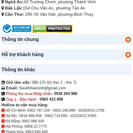
Nghệ An:
43 Trường Chinh, phường Thành Vinh
Đắk Lắk:
154 Chu Văn An, phường Tân An
Cần Thơ:
285 Võ Văn Kiệt, phường Bình Thủy
Thông tin chung
Hỗ trợ khách hàng
Thông tin khác
Giờ làm việc:
08h-17h (từ thứ 2 - thứ 7)
Email:
Sieuthihaiminh@gmail.com
Phòng thu mua-Nhập khẩu:
0938 204 988
Góp ý - Bảo hành :
0965 415 898
Hotline tư vấn mua hàng:
Hồ Chí Minh:
0902.787.139
-
0932.196.898
-
(028)3510.2786
Hà Nội:
0918.486.458
-
0962.714.680
-
(024)3221.6365
Đà Nẵng:
0962.986.450
Hải Phòng:
0868.22.7775
Thanh Hóa:
0963.040.460