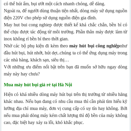
có thể hút ẩm, bụi ướt một cách nhanh chóng, dễ dàng.
Ngoài ra, để người dùng thuận tiện nhất, dòng máy sử dụng nguồn
điện 220V cho phép sử dụng nguồn điện gia đình.
May hut bui cong nghiep được thiết kế khá chắc chắn, bền bỉ có
thể chịu được tác động từ môi trường. Phần thân máy được làm từ
inox không rỉ bền bỉ theo thời gian.
Nhờ các bộ phụ kiện đi kèm theo
máy hút bụi công nghiệp
như
đầu hút bụi, hút nhớt, hút dẹt..chúng ta có thể ứng dụng máy trong
các nhà hàng, khách sạn, siêu thị…
Với những ưu điểm nổi bật trên bạn đã muốn sở hữu ngay dòng
máy này hay chưa?
Mua máy hút bụi giá rẻ tại Hà Nội
Hiện có khá nhiều dòng máy hút bụi trên thị trường từ nhiều hãng
khác nhau. Nếu bạn đang có nhu cầu mua thì cần phải tìm hiểu kỹ
lưỡng địa chỉ mua máy, đơn vị cung cấp có uy tín hay không. Bởi
nếu mua phải dòng máy kém chất lượng thì độ bền của máy không
cao, đặc biệt hay xảy ra lỗi, khó khắc phục.