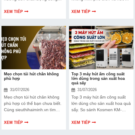
gói nếu dây hàn nhiệt gặp lỗi.
dẫn bạn cách bảo trì, thay thế
Bài viết dưới đây sẽ giúp bạn
chuẩn kỹ thuật ngay tại nhà.
XEM TIẾP
XEM TIẾP
hiểu rõ hơn về dây hàn nhiệt
và cách lựa chọn phù hợp.
Mẹo chọn túi hút chân không
Top 3 máy hút ẩm công suất
phù hợp
lớn dùng trong sản xuất hoa
quả sấy
31/07/2026
31/07/2026
Mẹo chọn túi hút chân không
Top 3 máy hút ẩm công suất
phù hợp có thể bạn chưa biết.
lớn dùng cho sản xuất hoa quả
Cùng sieuthihaiminh.vn tìm
sấy. So sánh Kosmen KM-
hiểu chi tiết cách lựa chọn qua
180S, FujiE HM-2408DS và
thông tin bài viết dưới đây nhé!
FujiE HM-1800D theo công
XEM TIẾP
XEM TIẾP
suất, lưu lượng gió và nhu cầu