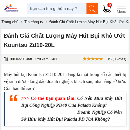
0
Trang chủ
Tin công ty
Đánh Giá Chất Lượng Máy Hút Bụi Khô Ướt Ko
Đánh Giá Chất Lượng Máy Hút Bụi Khô Ướt
Kouritsu Zd10-20L
08/04/2019
Lượt xem: 1488
0/5 (0 votes)
Máy hút bụi Kouritsu ZD10-20L đang là một trong số các thiết bị
vệ sinh được đông đảo doanh nghiệp, khách sạn, nhà hàng sở hữu.
Còn bạn thì sao?
>>> Có thể bạn quan tâm:
Có Nên Mua Máy Hút
Bụi Công Nghiệp PD40 Của Palada Không
?
Doanh Nghiệp Có Nên
Sở Hữu Máy Hút Bụi Palada PD 70A Không
?