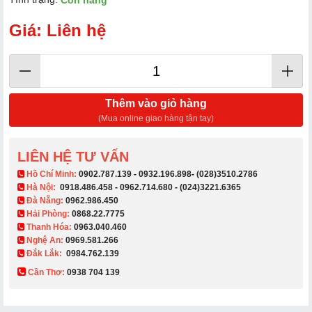
Còn hàng
Giá: Liên hệ
Thêm vào giỏ hàng
(Mua online giao hàng tận tay)
LIÊN HỆ TƯ VẤN
​ Hồ Chí Minh:
0902.787.139
-
0932.196.898
-
(028)3510.2786
Hà Nội:
0918.486.458
-
0962.714.680
-
(024)3221.6365
Đà Nẵng:
0962.986.450
Hải Phòng:
0868.22.7775
Thanh Hóa:
0963.040.460
Nghệ An:
0969.581.266
Đắk Lắk:
0984.762.139
Cần Thơ:
0938 704 139​