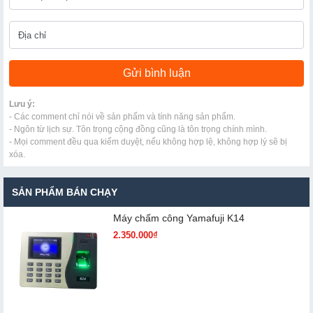
Lưu ý:
- Các comment chỉ nói về sản phẩm và tính năng sản phẩm.
- Ngôn từ lịch sự. Tôn trọng cộng đồng cũng là tôn trọng chính mình.
- Mọi comment đều qua kiểm duyệt, nếu không hợp lệ, không hợp lý sẽ bị
xóa.
SẢN PHẨM BÁN CHẠY
Máy chấm cô​ng Yamafuji K14
2.350.000₫