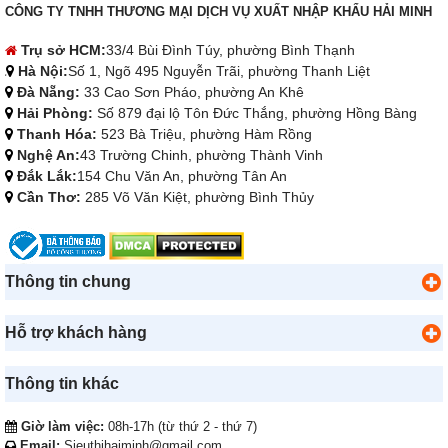
CÔNG TY TNHH THƯƠNG MẠI DỊCH VỤ XUẤT NHẬP KHẨU HẢI MINH
Trụ sở HCM:
33/4 Bùi Đình Túy, phường Bình Thạnh
Hà Nội:
Số 1, Ngõ 495 Nguyễn Trãi, phường Thanh Liệt
Đà Nẵng:
33 Cao Sơn Pháo, phường An Khê
Hải Phòng:
Số 879 đại lộ Tôn Đức Thắng, phường Hồng Bàng
Thanh Hóa:
523 Bà Triệu, phường Hàm Rồng
Nghệ An:
43 Trường Chinh, phường Thành Vinh
Đắk Lắk:
154 Chu Văn An, phường Tân An
Cần Thơ:
285 Võ Văn Kiệt, phường Bình Thủy
Thông tin chung
Hỗ trợ khách hàng
Thông tin khác
Giờ làm việc:
08h-17h (từ thứ 2 - thứ 7)
Email:
Sieuthihaiminh@gmail.com