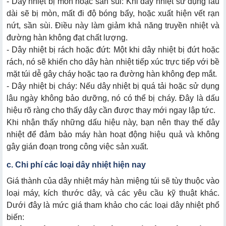
- Dây nhiệt bị mòn hoặc sần sùi: Khi dây nhiệt sử dụng lâu
dài sẽ bị mòn, mất đi độ bóng bẩy, hoặc xuất hiện vết rạn
nứt, sần sùi. Điều này làm giảm khả năng truyền nhiệt và
đường hàn không đạt chất lượng.
- Dây nhiệt bị rách hoặc đứt: Một khi dây nhiệt bị đứt hoặc
rách, nó sẽ khiến cho dây hàn nhiệt tiếp xúc trực tiếp với bề
mặt túi dễ gây cháy hoặc tạo ra đường hàn không đẹp mắt.
- Dây nhiệt bị cháy: Nếu dây nhiệt bị quá tải hoặc sử dụng
lâu ngày không bảo dưỡng, nó có thể bị cháy. Đây là dấu
hiệu rõ ràng cho thấy dây cần được thay mới ngay lập tức.
Khi nhận thấy những dấu hiệu này, bạn nên thay thế dây
nhiệt để đảm bảo máy hàn hoạt động hiệu quả và không
gây gián đoạn trong công việc sản xuất.
c. Chi phí các loại dây nhiệt hiện nay
Giá thành của dây nhiệt máy hàn miệng túi sẽ tùy thuộc vào
loại máy, kích thước dây, và các yêu cầu kỹ thuật khác.
Dưới đây là mức giá tham khảo cho các loại dây nhiệt phổ
biến: