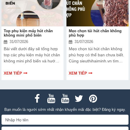
Top phụ kiện máy hút chân
Mẹo chọn túi hút chân không
không mini phổ biến
phù hợp
31/07/2026
31/07/2026
Bài viết dưới đây sẽ tổng hợp
Mẹo chọn túi hút chân không
top các phụ kiện máy hút chân
phù hợp có thể bạn chưa biết.
không mini phổ biến và hướng
Cùng sieuthihaiminh.vn tìm
dẫn bạn cách bảo trì, thay thế
hiểu chi tiết cách lựa chọn qua
chuẩn kỹ thuật ngay tại nhà.
thông tin bài viết dưới đây nhé!
XEM TIẾP
XEM TIẾP
Bạn muốn là người sớm nhất nhận khuyến mãi đặc biệt? Đăng ký ngay.