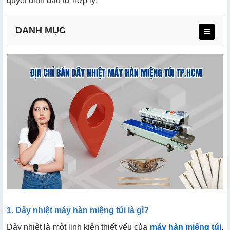
quyết định đầu tư hợp lý.
DANH MỤC
a. Các loại dây nhiệt phổ biến bao gồm:
b. Khi nào cần thay dây nhiệt máy hàn miệng túi?
c. Chi phí các loại dây nhiệt hiện nay
a. Lý do chọn siêu thị Hải Minh
b. Liên hệ mua dây nhiệt tại siêu thị Hải Minh
1. Dây nhiệt máy hàn miệng túi là gì?
Dây nhiệt là một linh kiện thiết yếu của
máy hàn miệng túi
,