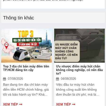
Thông tin khác
Top 3 địa chỉ bán máy đếm tiền
Ưu nhược điểm máy hút chân
TP.HCM đáng tin cậy
không công nghiệp, có nên đầu
tư?
07/08/2026
04/08/2026
Bạn đang tìm địa chỉ bán máy
Việc đầu tư máy hút chân
đếm tiền HCM chính hãng, giá
không công suất lớn không
tốt và bảo hành uy tín? Khám
đơn thuần là chi phí, mà là
phá ngay Top 3 đơn vị được
cách bạn bảo vệ chất lượng
nhiều doanh nghiệp, cửa hàng
sản phẩm và nâng cao vị thế
XEM TIẾP
XEM TIẾP