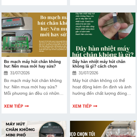
và ngân hàng tin tưởng lựa
thương hiệu trên thị trường.
chọn.
Tìm hiểu ngay về ưu nhược
điểm của thiết bị này để có
thêm thông tin và giúp bạn đưa
ra lựa chọn phù hợp, hiệu quả
hơn nhé!
Bo mạch máy hút chân không
Dây hàn nhiệt máy hút chân
hư: Nên mua mới hay sửa?
không là gì? cách chọn
31/07/2026
31/07/2026
Bo mạch máy hút chân không
Máy hút chân không có thể
hư: Nên mua mới hay sửa?
hoạt động kém ổn định và ảnh
Mỗi phương án đều có những
hưởng đến chất lượng đóng
ưu và nhược điểm riêng. Hãy
gói nếu dây hàn nhiệt gặp lỗi.
cùng tìm hiểu để đưa ra quyết
Bài viết dưới đây sẽ giúp bạn
XEM TIẾP
XEM TIẾP
định phù hợp với tình trạng
hiểu rõ hơn về dây hàn nhiệt
thiết bị và ngân sách của bạn.
và cách lựa chọn phù hợp.