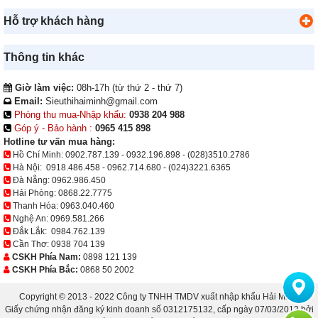
Hỗ trợ khách hàng
Thông tin khác
Giờ làm việc:
08h-17h (từ thứ 2 - thứ 7)
Email:
Sieuthihaiminh@gmail.com
Phòng thu mua-Nhập khẩu:
0938 204 988
Góp ý - Bảo hành :
0965 415 898
Hotline tư vấn mua hàng:
Hồ Chí Minh:
0902.787.139
-
0932.196.898
-
(028)3510.2786
Hà Nội:
0918.486.458
-
0962.714.680
-
(024)3221.6365
Đà Nẵng:
0962.986.450
Hải Phòng:
0868.22.7775
Thanh Hóa:
0963.040.460
Nghệ An:
0969.581.266
Đắk Lắk:
0984.762.139
Cần Thơ:
0938 704 139
CSKH Phía Nam:
0898 121 139
CSKH Phía Bắc:
0868 50 2002
Copyright © 2013 - 2022 Công ty TNHH TMDV xuất nhập khẩu Hải Minh.
Giấy chứng nhận đăng ký kinh doanh số 0312175132, cấp ngày 07/03/2013 bởi