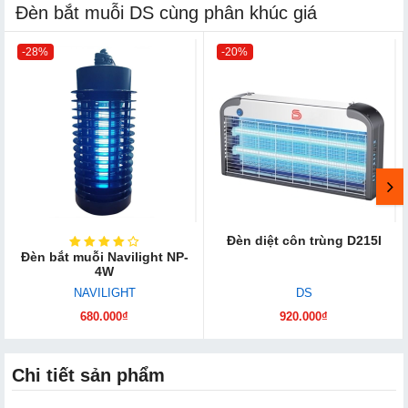
Đèn bắt muỗi DS cùng phân khúc giá
-28%
-20%
Đèn diệt côn trùng D215I
Đèn bắt muỗi Navilight NP-
4W
NAVILIGHT
DS
680.000₫
920.000₫
Chi tiết sản phẩm