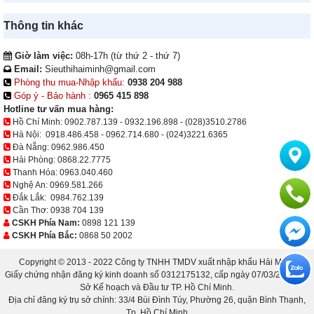
Thông tin khác
Giờ làm việc:
08h-17h (từ thứ 2 - thứ 7)
Email:
Sieuthihaiminh@gmail.com
Phòng thu mua-Nhập khẩu:
0938 204 988
Góp ý - Bảo hành :
0965 415 898
Hotline tư vấn mua hàng:
Hồ Chí Minh:
0902.787.139
-
0932.196.898
-
(028)3510.2786
Hà Nội:
0918.486.458
-
0962.714.680
-
(024)3221.6365
Đà Nẵng:
0962.986.450
Hải Phòng:
0868.22.7775
Thanh Hóa:
0963.040.460
Nghệ An:
0969.581.266
Đắk Lắk:
0984.762.139
Cần Thơ:
0938 704 139
CSKH Phía Nam:
0898 121 139
CSKH Phía Bắc:
0868 50 2002
Copyright © 2013 - 2022 Công ty TNHH TMDV xuất nhập khẩu Hải Minh.
Giấy chứng nhận đăng ký kinh doanh số 0312175132, cấp ngày 07/03/2013 bởi
Sở Kế hoạch và Đầu tư TP. Hồ Chí Minh.
Địa chỉ đăng ký trụ sở chính: 33/4 Bùi Đình Túy, Phường 26, quận Bình Thạnh,
Tp. Hồ Chí Minh