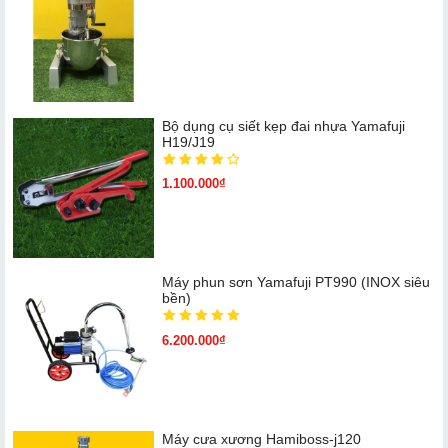
Bộ dụng cụ siết kẹp đai nhựa Yamafuji
H19/J19
1.100.000₫
Máy phun sơn Yamafuji PT990 (INOX siêu
bền)
6.200.000₫
Máy cưa xương Hamiboss-j120