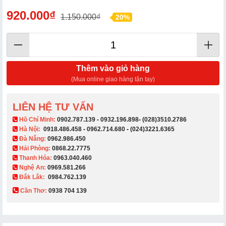
920.000₫
1.150.000₫
20%
Thêm vào giỏ hàng
(Mua online giao hàng tận tay)
LIÊN HỆ TƯ VẤN
​ Hồ Chí Minh:
0902.787.139
-
0932.196.898
-
(028)3510.2786
Hà Nội:
0918.486.458
-
0962.714.680
-
(024)3221.6365
Đà Nẵng:
0962.986.450
Hải Phòng:
0868.22.7775
Thanh Hóa:
0963.040.460
Nghệ An:
0969.581.266
Đắk Lắk:
0984.762.139
Cần Thơ:
0938 704 139​