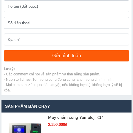
Lưu ý:
- Các comment chỉ nói về sản phẩm và tính năng sản phẩm.
- Ngôn từ lịch sự. Tôn trọng cộng đồng cũng là tôn trọng chính mình.
- Mọi comment đều qua kiểm duyệt, nếu không hợp lệ, không hợp lý sẽ bị
xóa.
SẢN PHẨM BÁN CHẠY
Máy chấm cô​ng Yamafuji K14
2.350.000₫