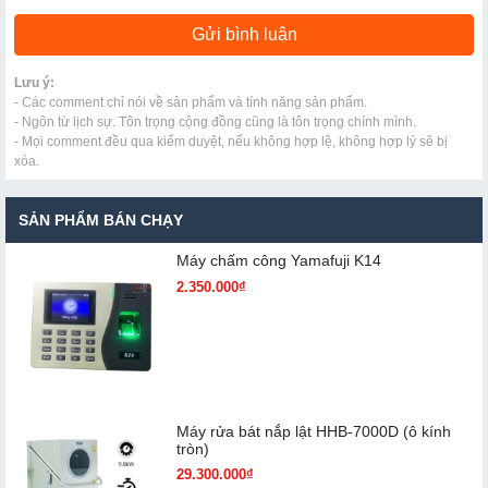
Lưu ý:
- Các comment chỉ nói về sản phẩm và tính năng sản phẩm.
- Ngôn từ lịch sự. Tôn trọng cộng đồng cũng là tôn trọng chính mình.
- Mọi comment đều qua kiểm duyệt, nếu không hợp lệ, không hợp lý sẽ bị
xóa.
SẢN PHẨM BÁN CHẠY
Máy chấm cô​ng Yamafuji K14
2.350.000₫
Máy rửa bát nắp lật HHB-7000D (ô kính
tròn)
29.300.000₫