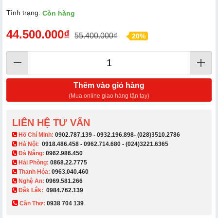
Tình trạng:
Còn hàng
44.500.000₫
55.400.000₫
20%
Thêm vào giỏ hàng
(Mua online giao hàng tận tay)
LIÊN HỆ TƯ VẤN
​ Hồ Chí Minh:
0902.787.139
-
0932.196.898
-
(028)3510.2786
Hà Nội:
0918.486.458
-
0962.714.680
-
(024)3221.6365
Đà Nẵng:
0962.986.450
Hải Phòng:
0868.22.7775
Thanh Hóa:
0963.040.460
Nghệ An:
0969.581.266
Đắk Lắk:
0984.762.139
Cần Thơ:
0938 704 139​