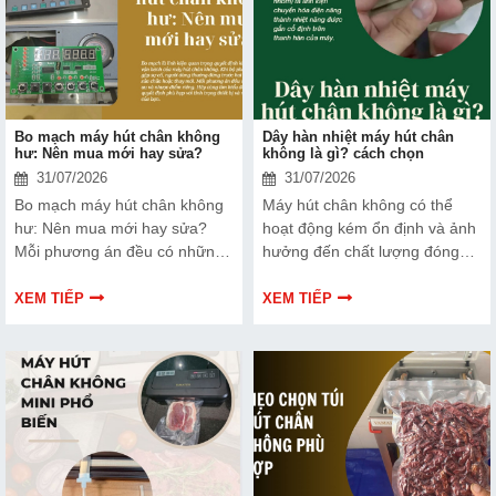
ra lựa chọn phù hợp, hiệu quả
hơn nhé!
Bo mạch máy hút chân không
Dây hàn nhiệt máy hút chân
hư: Nên mua mới hay sửa?
không là gì? cách chọn
31/07/2026
31/07/2026
Bo mạch máy hút chân không
Máy hút chân không có thể
hư: Nên mua mới hay sửa?
hoạt động kém ổn định và ảnh
Mỗi phương án đều có những
hưởng đến chất lượng đóng
ưu và nhược điểm riêng. Hãy
gói nếu dây hàn nhiệt gặp lỗi.
cùng tìm hiểu để đưa ra quyết
Bài viết dưới đây sẽ giúp bạn
XEM TIẾP
XEM TIẾP
định phù hợp với tình trạng
hiểu rõ hơn về dây hàn nhiệt
thiết bị và ngân sách của bạn.
và cách lựa chọn phù hợp.