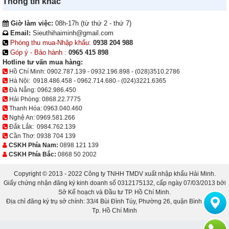
Thông tin khác
Giờ làm việc:
08h-17h (từ thứ 2 - thứ 7)
Email:
Sieuthihaiminh@gmail.com
Phòng thu mua-Nhập khẩu:
0938 204 988
Góp ý - Bảo hành :
0965 415 898
Hotline tư vấn mua hàng:
Hồ Chí Minh:
0902.787.139
-
0932.196.898
-
(028)3510.2786
Hà Nội:
0918.486.458
-
0962.714.680
-
(024)3221.6365
Đà Nẵng:
0962.986.450
Hải Phòng:
0868.22.7775
Thanh Hóa:
0963.040.460
Nghệ An:
0969.581.266
Đắk Lắk:
0984.762.139
Cần Thơ:
0938 704 139
CSKH Phía Nam:
0898 121 139
CSKH Phía Bắc:
0868 50 2002
Copyright © 2013 - 2022 Công ty TNHH TMDV xuất nhập khẩu Hải Minh.
Giấy chứng nhận đăng ký kinh doanh số 0312175132, cấp ngày 07/03/2013 bởi
Sở Kế hoạch và Đầu tư TP. Hồ Chí Minh.
Địa chỉ đăng ký trụ sở chính: 33/4 Bùi Đình Túy, Phường 26, quận Bình Thạnh,
Tp. Hồ Chí Minh