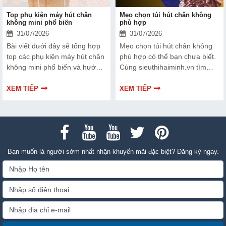
Top phụ kiện máy hút chân
Mẹo chọn túi hút chân không
không mini phổ biến
phù hợp
31/07/2026
31/07/2026
Bài viết dưới đây sẽ tổng hợp
Mẹo chọn túi hút chân không
top các phụ kiện máy hút chân
phù hợp có thể bạn chưa biết.
không mini phổ biến và hướng
Cùng sieuthihaiminh.vn tìm
dẫn bạn cách bảo trì, thay thế
hiểu chi tiết cách lựa chọn qua
chuẩn kỹ thuật ngay tại nhà.
thông tin bài viết dưới đây nhé!
XEM TIẾP
XEM TIẾP
Bạn muốn là người sớm nhất nhận khuyến mãi đặc biệt? Đăng ký ngay.