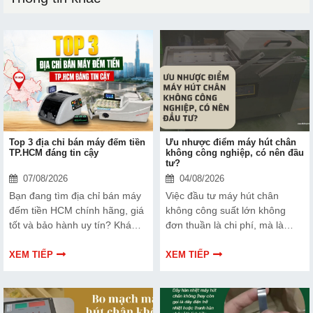
Top 3 địa chỉ bán máy đếm tiền
Ưu nhược điểm máy hút chân
TP.HCM đáng tin cậy
không công nghiệp, có nên đầu
tư?
07/08/2026
04/08/2026
Bạn đang tìm địa chỉ bán máy
Việc đầu tư máy hút chân
đếm tiền HCM chính hãng, giá
không công suất lớn không
tốt và bảo hành uy tín? Khám
đơn thuần là chi phí, mà là
phá ngay Top 3 đơn vị được
cách bạn bảo vệ chất lượng
nhiều doanh nghiệp, cửa hàng
sản phẩm và nâng cao vị thế
XEM TIẾP
XEM TIẾP
và ngân hàng tin tưởng lựa
thương hiệu trên thị trường.
chọn.
Tìm hiểu ngay về ưu nhược
điểm của thiết bị này để có
thêm thông tin và giúp bạn đưa