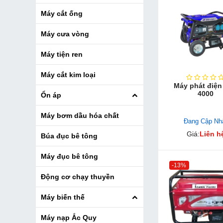
Máy cắt ống
Máy cưa vòng
Máy tiện ren
Máy cắt kim loại
Máy phát điện
4000
Ổn áp
Máy bơm dầu hóa chất
Đang Cập Nh
Giá:
Liên h
Búa đục bê tông
Máy đục bê tông
-13%
Động cơ chạy thuyền
Máy biến thế
Máy nạp Ắc Quy