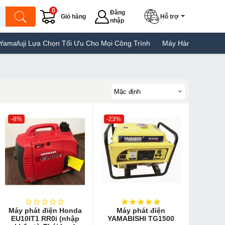
0
Đăng
Giỏ hàng
Hỗ trợ
nhập
Chọn Tối Ưu Cho Mọi Công Trình
Máy Hàn Túi Yamafuji Lựa Chọn 
-8%
-23%
Máy phát điện Honda
Máy phát điện
EU10IT1 RR0i (nhập
YAMABISHI TG1500