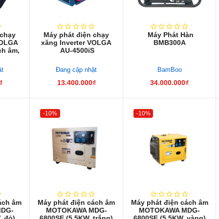
 chạy
Máy phát điện chạy
Máy Phát Hàn
VOLGA
xăng Inverter VOLGA
BMB300A
ch âm,
AU-4500iS
ật
Đang cập nhật
BamBoo
₫
13.400.000₫
34.000.000₫
-10%
-10%
ách âm
Máy phát điện cách âm
Máy phát điện cách âm
DG-
MOTOKAWA MDG-
MOTOKAWA MDG-
, đỏ)
6800SE (5.5KW, trắng)
6800SE (5.5KW, vàng)