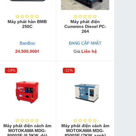
Máy phát hàn BMB
Máy phát điện
250C
Cummins Diesel PC-
264
BamBoo
ĐANG CẬP NHẬT
24.500.000₫
Giá:
Liên hệ
-14%
-11%
Máy phát điện cách âm
Máy phát điện cách âm
MOTOKAWA MDG-
MOTOKAWA MDG-
8000SE (6.5KW, đỏ)
8500SE (7KW, xanh)