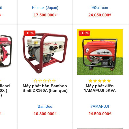
ật
Elemax (Japan)
Hữu Toàn
₫
17.500.000₫
24.650.000₫
-10%
-13%
diesel
Máy phát hàn Bamboo
Máy phát điện
0X (
BmB ZX160A (hàn que)
YAMAFUJI 5KVA
 )
BamBoo
YAMAFUJI
₫
10.300.000₫
24.500.000₫