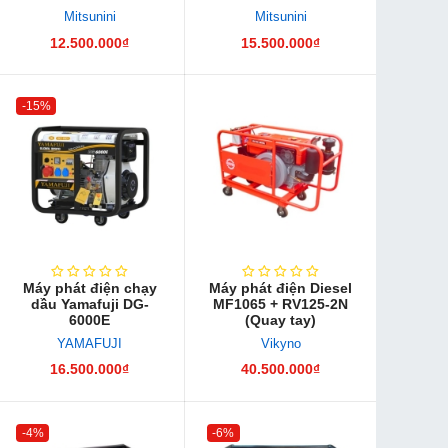
Mitsunini
Mitsunini
12.500.000₫
15.500.000₫
-15%
Máy phát điện chạy
Máy phát điện Diesel
dầu Yamafuji DG-
MF1065 + RV125-2N
6000E
(Quay tay)
YAMAFUJI
Vikyno
16.500.000₫
40.500.000₫
-4%
-6%