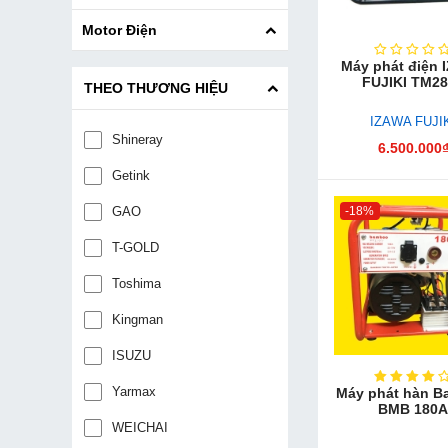
Motor Điện
Máy phát điện 
FUJIKI TM2
THEO THƯƠNG HIỆU
IZAWA FUJI
Shineray
6.500.000
Getink
-18%
GAO
T-GOLD
Toshima
Kingman
ISUZU
Yarmax
Máy phát hàn 
BMB​ 180
WEICHAI