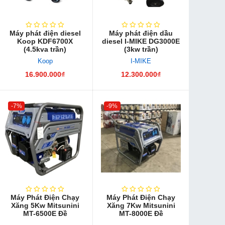
Máy phát điện diesel
Máy phát điện dầu
Koop KDF6700X
diesel I-MIKE DG3000E
(4.5kva trần)
(3kw trần)
Koop
I-MIKE
16.900.000₫
12.300.000₫
-7%
-9%
Máy Phát Điện Chạy
Máy Phát Điện Chạy
Xăng 5Kw Mitsunini
Xăng 7Kw Mitsunini
MT-6500E Đề
MT-8000E Đề