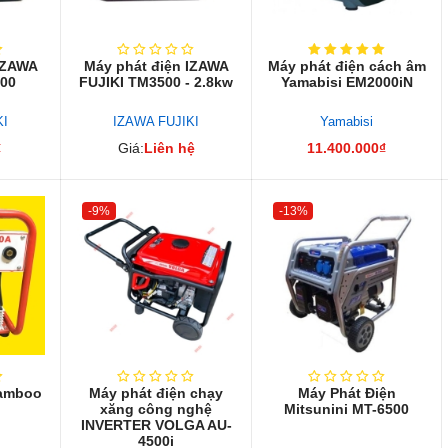
IZAWA
Máy phát điện IZAWA
Máy phát điện cách âm
800
FUJIKI TM3500 - 2.8kw
Yamabisi EM2000iN
KI
IZAWA FUJIKI
Yamabisi
₫
Giá:
Liên hệ
11.400.000₫
-9%
-13%
Bamboo
Máy phát điện chạy
Máy Phát Điện
A
xăng công nghệ
Mitsunini MT-6500
INVERTER VOLGA AU-
4500i