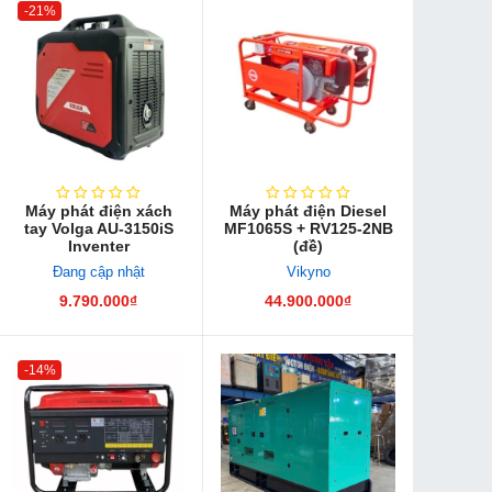
-21%
Máy phát điện xách
Máy phát điện Diesel
tay Volga AU-3150iS
MF1065S + RV125-2NB
Inventer
(đề)
Đang cập nhật
Vikyno
9.790.000₫
44.900.000₫
-14%