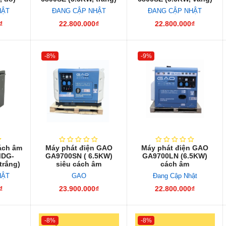
HẬT
ĐANG CẬP NHẬT
ĐANG CẬP NHẬT
₫
22.800.000₫
22.800.000₫
-8%
-9%
ách âm
Máy phát điện GAO
Máy phát điện GAO
DG-
GA9700SN ( 6.5KW)
GA9700LN (6.5KW)
trắng)
siêu cách âm
cách âm
HẬT
GAO
Đang Cập Nhật
₫
23.900.000₫
22.800.000₫
-8%
-8%