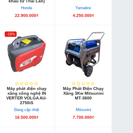
khẩu từ Thái Lan)
Honda
Yamabisi
22.900.000₫
4.250.000₫
-18%
Máy phát điện chạy
Máy Phát Điện Chạy
xăng công nghệ IN​
Xăng 3Kw Mitsunini
VERTER VOLGA AU-
MT-3600
2750iS
Đang cập nhật
Mitsunini
16.500.000₫
7.700.000₫