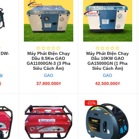
 DW-
Máy Phát Điện Chạy
Máy Phát Điện Chạy
Dầu 8.5Kw GAO
Dầu 10KW GAO
GA11000GN-3 (3 Pha
GA15000GN (1 Pha
Siêu Cách Âm)
Siêu Cách Âm)
ật
GAO
GAO
ệ
37.800.000₫
42.500.000₫
-21%