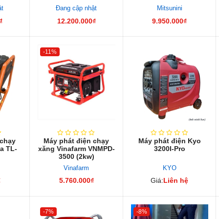
ật
Đang cập nhật
Mitsunini
₫
12.200.000₫
9.950.000₫
-11%
 chạy
Máy phát điện chạy
Máy phát điện Kyo
a TL-
xăng Vinafarm VNMPD-
3200I-Pro
3500 (2kw)
Vinafarm
KYO
₫
5.760.000₫
Giá:
Liên hệ
-7%
-8%