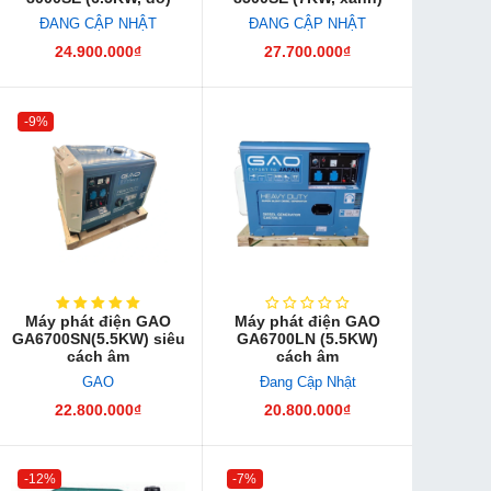
ĐANG CẬP NHẬT
ĐANG CẬP NHẬT
24.900.000₫
27.700.000₫
-9%
Máy phát điện GAO
Máy phát điện GAO
GA6700SN(5.5KW) siêu
GA6700LN (5.5KW)
cách âm
cách âm
GAO
Đang Cập Nhật
22.800.000₫
20.800.000₫
-12%
-7%