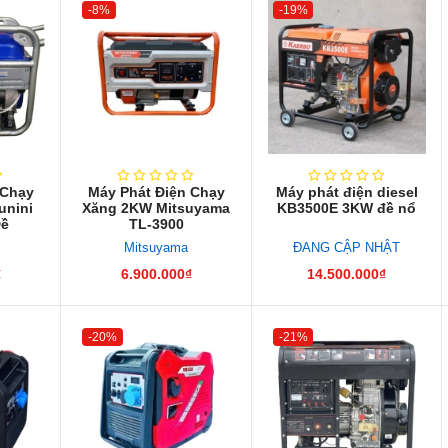
-8%
-19%
 Chạy
Máy Phát Điện Chạy
Máy phát điện diesel
unini
Xăng 2KW Mitsuyama
KB3500E 3KW đề nổ
Đề
TL-3900
Mitsuyama
ĐANG CẬP NHẬT
₫
6.900.000₫
14.500.000₫
-20%
-21%