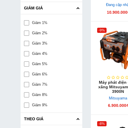
IZAWA FUJIKI
Đang cập nh
GIẢM GIÁ
10.900.000
Đang Cập Nhật
Giảm 1%
TechPlus
-9%
Giảm 2%
ĐANG CẬP NHẬT
Giảm 3%
I-MIKE
Giảm 4%
VOLGA
Giảm 5%
JETMAN
Giảm 6%
Vinafarm
Máy phát điện
Giảm 7%
xăng Mitsuyam
Mitsuyama
3900N
Giảm 8%
CUMMINS
Mitsuyama
Giảm 9%
6.900.000
Koop
Giảm 10%
DENYO
THEO GIÁ
-8%
Giảm 11%
BamBoo