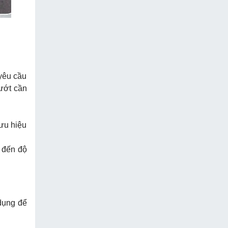
 yêu cầu
 ướt cần
 ưu hiệu
 đến độ
dụng để