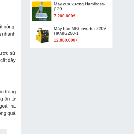
Máy cưa xương Hamiboss-
j120
7.200.000₫
ắt nông.
Máy hàn MIG inverter 220V
HKMIG250-1
à nhanh
12.860.000₫
được sử
 cắt dây
êm trọng
ng ồn từ
oài ra,
rong quá