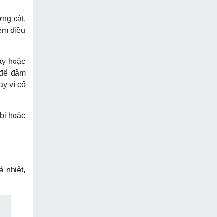
ng cắt.
iệm điều
áy hoặc
 để đảm
ay vì cố
 bị hoặc
á nhiệt,