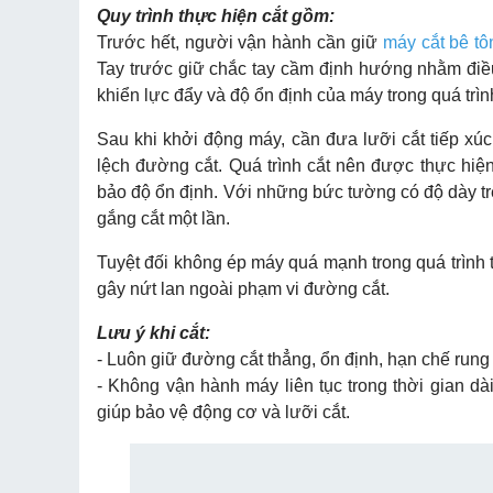
Quy trình thực hiện cắt gồm:
Trước hết, người vận hành cần giữ
máy cắt bê t
Tay trước giữ chắc tay cầm định hướng nhằm điều 
khiển lực đẩy và độ ổn định của máy trong quá trìn
Sau khi khởi động máy, cần đưa lưỡi cắt tiếp xú
lệch đường cắt. Quá trình cắt nên được thực hiệ
bảo độ ổn định. Với những bức tường có độ dày trê
gắng cắt một lần.
Tuyệt đối không ép máy quá mạnh trong quá trình thi
gây nứt lan ngoài phạm vi đường cắt.
Lưu ý khi cắt:
- Luôn giữ đường cắt thẳng, ổn định, hạn chế rung
- Không vận hành máy liên tục trong thời gian dài,
giúp bảo vệ động cơ và lưỡi cắt.