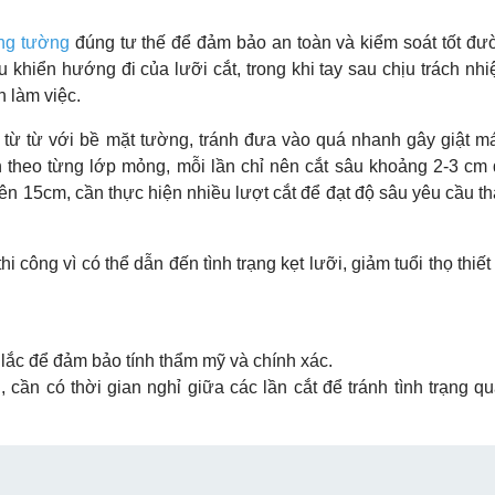
ông tường
đúng tư thế để đảm bảo an toàn và kiểm soát tốt đườ
khiển hướng đi của lưỡi cắt, trong khi tay sau chịu trách nh
h làm việc.
c từ từ với bề mặt tường, tránh đưa vào quá nhanh gây giật m
n theo từng lớp mỏng, mỗi lần chỉ nên cắt sâu khoảng 2-3 cm
n 15cm, cần thực hiện nhiều lượt cắt để đạt độ sâu yêu cầu th
 công vì có thể dẫn đến tình trạng kẹt lưỡi, giảm tuổi thọ thiết
 lắc để đảm bảo tính thẩm mỹ và chính xác.
 cần có thời gian nghỉ giữa các lần cắt để tránh tình trạng qu