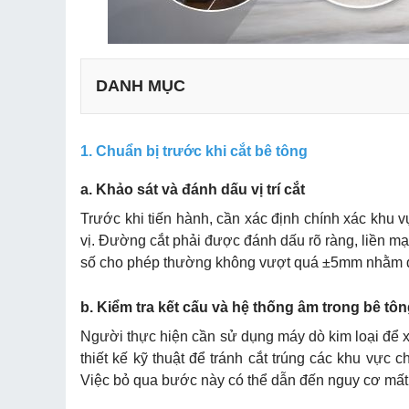
DANH MỤC
a. Khảo sát và đánh dấu vị trí cắt
1. Chuẩn bị trước khi cắt bê tông
b. Kiểm tra kết cấu và hệ thống âm trong bê tông
c. Chuẩn bị thiết bị cắt
a. Khảo sát và đánh dấu vị trí cắt
d. Trang bị bảo hộ lao động
Trước khi tiến hành, cần xác định chính xác khu 
vị. Đường cắt phải được đánh dấu rõ ràng, liền mạc
a. Kỹ thuật cắt ướt
số cho phép thường không vượt quá ±5mm nhằm đả
b. Kỹ thuật cắt bê tông tường
c. Kỹ thuật cắt bê tông sàn
b. Kiểm tra kết cấu và hệ thống âm trong bê tô
Người thực hiện cần sử dụng máy dò kim loại để xác
Cắt bê tông có ảnh hưởng kết cấu không?
thiết kế kỹ thuật để tránh cắt trúng các khu vự
Có cần xin phép khi cắt tường/sàn không?
Việc bỏ qua bước này có thể dẫn đến nguy cơ mất an