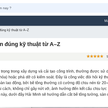
Máy Phun Sơn Y
đúng kỹ thuật từ A–Z
n đúng kỹ thuật từ A–Z
5
trọng trong xây dựng và cải tạo công trình, thường được sử 
hòa) hoặc phá dỡ có kiểm soát. Đây là công việc đòi hỏi kỹ th
toàn lao động, bởi bê tông thường có cường độ chịu nén từ 2
sai cách, không chỉ gây nứt vỡ, ảnh hưởng đến kết cấu chịu lự
u này, dưới đây Hải Minh sẽ hướng dẫn cắt bê tông tường, sàn