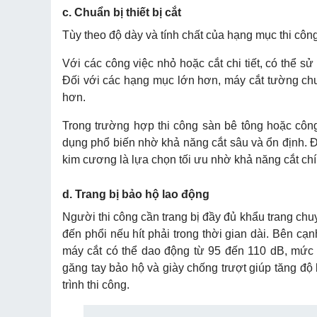
c. Chuẩn bị thiết bị cắt
Tùy theo độ dày và tính chất của hạng mục thi côn
Với các công việc nhỏ hoặc cắt chi tiết, có thể 
Đối với các hạng mục lớn hơn, máy cắt tường chu
hơn.
Trong trường hợp thi công sàn bê tông hoặc côn
dụng phổ biến nhờ khả năng cắt sâu và ổn định. Đ
kim cương là lựa chọn tối ưu nhờ khả năng cắt chín
d. Trang bị bảo hộ lao động
Người thi công cần trang bị đầy đủ khẩu trang chu
đến phổi nếu hít phải trong thời gian dài. Bên cạnh
máy cắt có thể dao động từ 95 đến 110 dB, mức c
găng tay bảo hộ và giày chống trượt giúp tăng độ 
trình thi công.