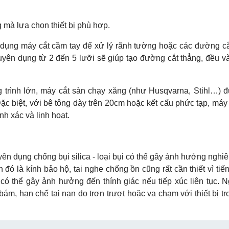
g mà lựa chọn thiết bị phù hợp.
sử dụng máy cắt cầm tay để xử lý rãnh tường hoặc các đường c
yên dụng từ 2 đến 5 lưỡi sẽ giúp tạo đường cắt thẳng, đều v
g trình lớn, máy cắt sàn chạy xăng (như Husqvarna, Stihl…) 
ặc biệt, với bê tông dày trên 20cm hoặc kết cấu phức tạp, máy
h xác và linh hoạt.
yên dụng chống bụi silica - loại bụi có thể gây ảnh hưởng nghi
 đó là kính bảo hộ, tai nghe chống ồn cũng rất cần thiết vì tiế
ó thể gây ảnh hưởng đến thính giác nếu tiếp xúc liên tục. Ng
bám, hạn chế tai nạn do trơn trượt hoặc va chạm với thiết bị t