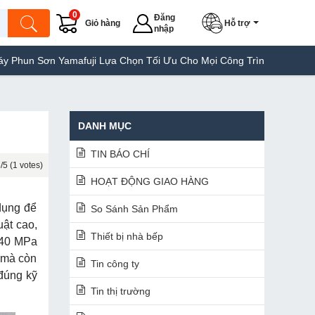
0
Đăng
Giỏ hàng
Hỗ trợ
nhập
amafuji Lựa Chọn Tối Ưu Cho Mọi Công Trình
Máy Hàn Túi Yamaf
DANH MỤC
TIN BÁO CHÍ
/5 (1 votes)
HOẠT ĐỘNG GIAO HÀNG
dụng để
So Sánh Sản Phẩm
uật cao,
Thiết bị nhà bếp
0-40 MPa
c mà còn
Tin công ty
 đúng kỹ
Tin thị trường