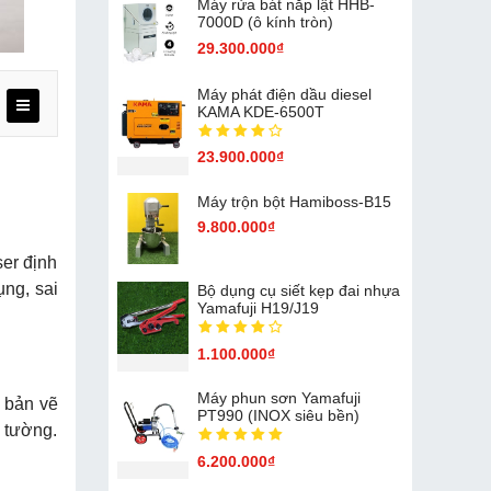
Máy rửa bát nắp lật HHB-
7000D (ô kính tròn)
29.300.000₫
Máy phát điện dầu diesel
KAMA KDE-6500T
23.900.000₫
Máy trộn bột Hamiboss-B15
9.800.000₫
ser định
ụng, sai
Bộ dụng cụ siết kẹp đai nhựa
Yamafuji H19/J19
1.100.000₫
Máy phun sơn Yamafuji
i bản vẽ
PT990 (INOX siêu bền)
 tường.
6.200.000₫