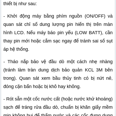
thiết bị như sau:
- Khởi động máy bằng phím nguồn (ON/OFF) và 
quan sát chỉ số dung lượng pin hiển thị trên màn 
hình LCD. Nếu máy báo pin yếu (LOW BATT), cần 
thay pin mới hoặc cắm sạc ngay để tránh sai số sụt 
áp hệ thống.
- Tháo nắp bảo vệ đầu dò một cách nhẹ nhàng 
(tránh làm tràn dung dịch bảo quản KCL 3M bên 
trong). Quan sát xem bầu thủy tinh có bị nứt nẻ, 
đóng cặn bẩn hoặc bị khô hay không.
- Rót sẵn một cốc nước cất (hoặc nước khử khoáng) 
sạch để tráng rửa đầu dò, chuẩn bị khăn giấy mềm 
mịn không bụi để thấm nước và các cốc đựng dung 