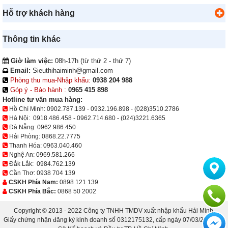
Hỗ trợ khách hàng
Thông tin khác
Giờ làm việc:
08h-17h (từ thứ 2 - thứ 7)
Email:
Sieuthihaiminh@gmail.com
Phòng thu mua-Nhập khẩu:
0938 204 988
Góp ý - Bảo hành :
0965 415 898
Hotline tư vấn mua hàng:
Hồ Chí Minh:
0902.787.139
-
0932.196.898
-
(028)3510.2786
Hà Nội:
0918.486.458
-
0962.714.680
-
(024)3221.6365
Đà Nẵng:
0962.986.450
Hải Phòng:
0868.22.7775
Thanh Hóa:
0963.040.460
Nghệ An:
0969.581.266
Đắk Lắk:
0984.762.139
Cần Thơ:
0938 704 139
CSKH Phía Nam:
0898 121 139
CSKH Phía Bắc:
0868 50 2002
Copyright © 2013 - 2022 Công ty TNHH TMDV xuất nhập khẩu Hải Minh.
Giấy chứng nhận đăng ký kinh doanh số 0312175132, cấp ngày 07/03/2013 bởi