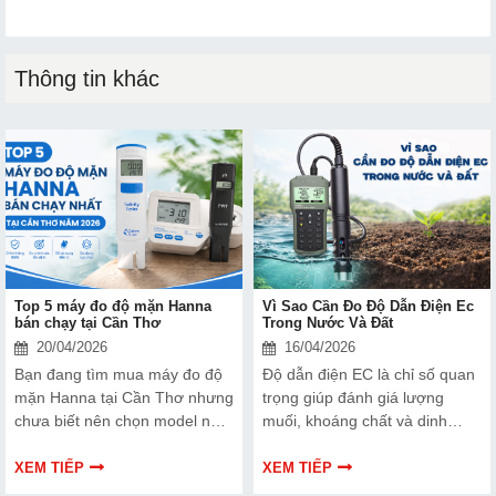
Thông tin khác
Top 5 máy đo độ mặn Hanna
Vì Sao Cần Đo Độ Dẫn Điện Ec
bán chạy tại Cần Thơ
Trong Nước Và Đất
20/04/2026
16/04/2026
Bạn đang tìm mua máy đo độ
Độ dẫn điện EC là chỉ số quan
mặn Hanna tại Cần Thơ nhưng
trọng giúp đánh giá lượng
chưa biết nên chọn model nào.
muối, khoáng chất và dinh
Bài viết dưới đây sẽ tổng hợp
dưỡng có trong nước và đất.
Top 5 máy đo độ mặn Hanna
Đo EC thường xuyên không chỉ
XEM TIẾP
XEM TIẾP
bán chạy nhất tại Cần Thơ
giúp kiểm soát chất lượng