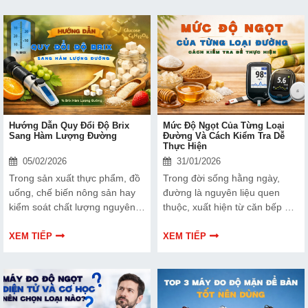
năm 2026, giúp bạn dễ dàng
nguồn nước mà còn hỗ trợ cây
tham khảo và lựa chọn phù
trồng phát triển tốt hơn và hạn
hợp.
chế tình trạng đất nhiễm mặn,
thiếu dinh dưỡng.
Hướng Dẫn Quy Đổi Độ Brix
Mức Độ Ngọt Của Từng Loại
Sang Hàm Lượng Đường
Đường Và Cách Kiểm Tra Dễ
Thực Hiện
05/02/2026
31/01/2026
Trong sản xuất thực phẩm, đồ
Trong đời sống hằng ngày,
uống, chế biến nông sản hay
đường là nguyên liệu quen
kiểm soát chất lượng nguyên
thuộc, xuất hiện từ căn bếp gia
liệu, độ ngọt luôn là chỉ tiêu
đình cho đến các nhà máy sản
quan trọng ảnh hưởng trực
xuất thực phẩm quy mô lớn.
XEM TIẾP
XEM TIẾP
tiếp đến hương vị. Tuy nhiên,
Tuy nhiên, không phải ai cũng
không phải ai cũng hiểu rõ độ
hiểu rõ rằng mỗi loại đường lại
Brix là gì, đo bằng cách nào và
có mức độ ngọt khác nhau,
làm sao để quy đổi độ Brix
ảnh hưởng trực tiếp đến
sang hàm lượng đường thực
hương vị, chất lượng và tính