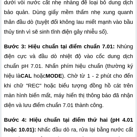
dưới vòi nước cất nhẹ nhàng để loại bỏ dung dịch 
bảo quản. Dùng giấy mềm thấm nhẹ xung quanh 
thân đầu dò (tuyệt đối không lau miết mạnh vào bầu 
thủy tinh vì sẽ sinh tĩnh điện gây nhiễu số).
Bước 3: Hiệu chuẩn tại điểm chuẩn 7.01:
 Nhúng 
điện cực và đầu dò nhiệt độ vào cốc dung dịch 
chuẩn pH 7.01. Nhấn phím hiệu chuẩn (thường ký 
hiệu là
CAL
 hoặc
MODE
). Chờ từ 1 - 2 phút cho đến 
khi chữ "REC" hoặc biểu tượng đồng hồ cát trên 
màn hình biến mất, máy hiển thị thông báo đã nhận 
diện và lưu điểm chuẩn 7.01 thành công.
Bước 4: Hiệu chuẩn tại điểm thứ hai (pH 4.01 
hoặc 10.01):
 Nhấc đầu dò ra, rửa lại bằng nước cất 