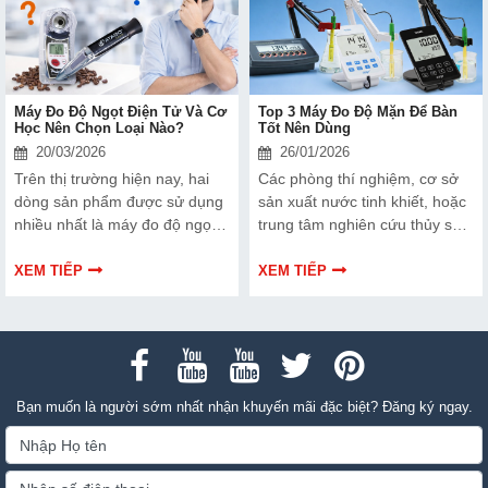
tế.
ổn định của sản phẩm.
Máy Đo Độ Ngọt Điện Tử Và Cơ
Top 3 Máy Đo Độ Mặn Để Bàn
Học Nên Chọn Loại Nào?
Tốt Nên Dùng
20/03/2026
26/01/2026
Trên thị trường hiện nay, hai
Các phòng thí nghiệm, cơ sở
dòng sản phẩm được sử dụng
sản xuất nước tinh khiết, hoặc
nhiều nhất là máy đo độ ngọt
trung tâm nghiên cứu thủy sản
cơ học và điện tử. Mỗi loại đều
đang cần tìm cần một máy đo
có ưu và nhược điểm riêng,
độ mặn để bàn ổn định, chính
XEM TIẾP
XEM TIẾP
làm không ít người băn khoăn
xác và dễ vận hành. Trong bài
khi lựa chọn. Vậy máy đo điện
viết này, chúng tôi sẽ giới thiệu
tử và cơ học nên chọn loại nào
3 model Hanna đáng tin cậy
cho phù hợp với nhu cầu sử
nhất: HI2300-02, HI2003-02 và
dụng thực tế? Bài viết dưới đây
HI2030-02 giúp bạn chọn đúng
sẽ phân tích chi tiết, giúp bạn
Bạn muốn là người sớm nhất nhận khuyến mãi đặc biệt? Đăng ký ngay.
thiết bị với nhu cầu và ngân
đưa ra quyết định đúng và
sách phù hợp.
tránh lãng phí chi phí đầu tư.