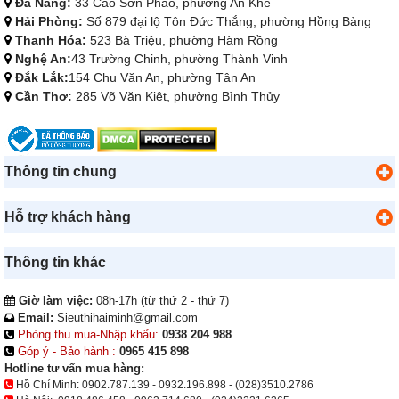
Đà Nẵng:
33 Cao Sơn Pháo, phường An Khê
Hải Phòng:
Số 879 đại lộ Tôn Đức Thắng, phường Hồng Bàng
Thanh Hóa:
523 Bà Triệu, phường Hàm Rồng
Nghệ An:
43 Trường Chinh, phường Thành Vinh
Đắk Lắk:
154 Chu Văn An, phường Tân An
Cần Thơ:
285 Võ Văn Kiệt, phường Bình Thủy
Thông tin chung
Hỗ trợ khách hàng
Thông tin khác
Giờ làm việc:
08h-17h (từ thứ 2 - thứ 7)
Email:
Sieuthihaiminh@gmail.com
Phòng thu mua-Nhập khẩu:
0938 204 988
Góp ý - Bảo hành :
0965 415 898
Hotline tư vấn mua hàng:
Hồ Chí Minh:
0902.787.139
-
0932.196.898
-
(028)3510.2786