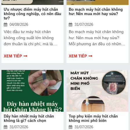
Ưu nhược điểm máy hút chân
Bo mạch máy hút chân không
không công nghiệp, có nên đầu
hư: Nên mua mới hay sửa?
tư?
04/08/2026
31/07/2026
Việc đầu tư máy hút chân
Bo mạch máy hút chân không
không công suất lớn không
hư: Nên mua mới hay sửa?
đơn thuần là chi phí, mà là
Mỗi phương án đều có những
cách bạn bảo vệ chất lượng
ưu và nhược điểm riêng. Hãy
sản phẩm và nâng cao vị thế
cùng tìm hiểu để đưa ra quyết
XEM TIẾP
XEM TIẾP
thương hiệu trên thị trường.
định phù hợp với tình trạng
Tìm hiểu ngay về ưu nhược
thiết bị và ngân sách của bạn.
điểm của thiết bị này để có
thêm thông tin và giúp bạn đưa
ra lựa chọn phù hợp, hiệu quả
hơn nhé!
Dây hàn nhiệt máy hút chân
Top phụ kiện máy hút chân
không là gì? cách chọn
không mini phổ biến
31/07/2026
31/07/2026