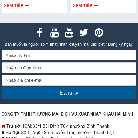
thông tin bài viết dưới đây nhé!
FujiE HM-1800D theo công
XEM TIẾP
XEM TIẾP
suất, lưu lượng gió và nhu cầu
sử dụng.
Bạn muốn là người sớm nhất nhận khuyến mãi đặc biệt? Đăng ký ngay.
Đăng ký
CÔNG TY TNHH THƯƠNG MẠI DỊCH VỤ XUẤT NHẬP KHẨU HẢI MINH
Trụ sở HCM:
33/4 Bùi Đình Túy, phường Bình Thạnh
Hà Nội:
Số 1, Ngõ 495 Nguyễn Trãi, phường Thanh Liệt