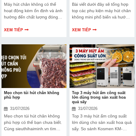
Máy hút chân không có thể
Bài viết dưới đây sẽ tổng hợp
hoạt động kém ổn định và ảnh
top các phụ kiện máy hút chân
hưởng đến chất lượng đóng
không mini phổ biến và hướng
gói nếu dây hàn nhiệt gặp lỗi.
dẫn bạn cách bảo trì, thay thế
Bài viết dưới đây sẽ giúp bạn
chuẩn kỹ thuật ngay tại nhà.
XEM TIẾP
XEM TIẾP
hiểu rõ hơn về dây hàn nhiệt
và cách lựa chọn phù hợp.
Mẹo chọn túi hút chân không
Top 3 máy hút ẩm công suất
phù hợp
lớn dùng trong sản xuất hoa
quả sấy
31/07/2026
31/07/2026
Mẹo chọn túi hút chân không
Top 3 máy hút ẩm công suất
phù hợp có thể bạn chưa biết.
lớn dùng cho sản xuất hoa quả
Cùng sieuthihaiminh.vn tìm
sấy. So sánh Kosmen KM-
hiểu chi tiết cách lựa chọn qua
180S, FujiE HM-2408DS và