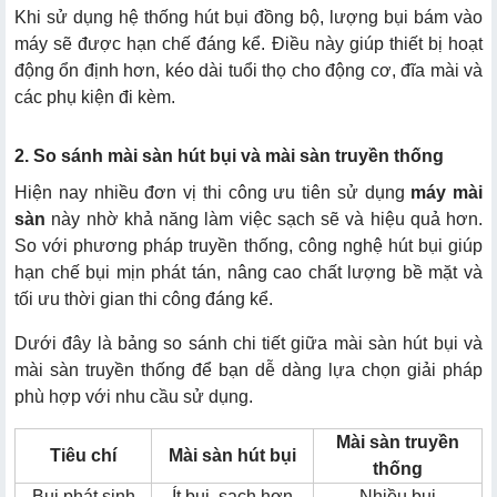
Khi sử dụng hệ thống hút bụi đồng bộ, lượng bụi bám vào
máy sẽ được hạn chế đáng kể. Điều này giúp thiết bị hoạt
động ổn định hơn, kéo dài tuổi thọ cho động cơ, đĩa mài và
các phụ kiện đi kèm.
2. So sánh mài sàn hút bụi và mài sàn truyền thống
Hiện nay nhiều đơn vị thi công ưu tiên sử dụng
máy mài
sàn
này nhờ khả năng làm việc sạch sẽ và hiệu quả hơn.
So với phương pháp truyền thống, công nghệ hút bụi giúp
hạn chế bụi mịn phát tán, nâng cao chất lượng bề mặt và
tối ưu thời gian thi công đáng kể.
Dưới đây là bảng so sánh chi tiết giữa mài sàn hút bụi và
mài sàn truyền thống để bạn dễ dàng lựa chọn giải pháp
phù hợp với nhu cầu sử dụng.
Mài sàn truyền
Tiêu chí
Mài sàn hút bụi
thống
Bụi phát sinh
Ít bụi, sạch hơn
Nhiều bụi