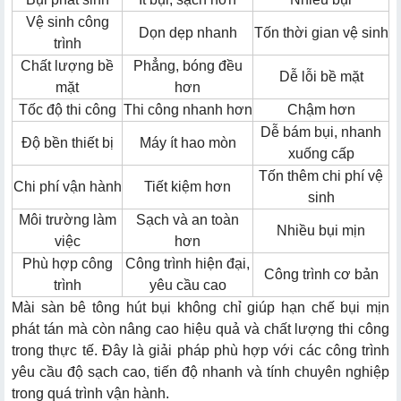
Vệ sinh công
Dọn dẹp nhanh
Tốn thời gian vệ sinh
trình
Chất lượng bề
Phẳng, bóng đều
Dễ lỗi bề mặt
mặt
hơn
Tốc độ thi công
Thi công nhanh hơn
Chậm hơn
Dễ bám bụi, nhanh
Độ bền thiết bị
Máy ít hao mòn
xuống cấp
Tốn thêm chi phí vệ
Chi phí vận hành
Tiết kiệm hơn
sinh
Môi trường làm
Sạch và an toàn
Nhiều bụi mịn
việc
hơn
Phù hợp công
Công trình hiện đại,
Công trình cơ bản
trình
yêu cầu cao
Mài sàn bê tông hút bụi không chỉ giúp hạn chế bụi mịn
phát tán mà còn nâng cao hiệu quả và chất lượng thi công
trong thực tế. Đây là giải pháp phù hợp với các công trình
yêu cầu độ sạch cao, tiến độ nhanh và tính chuyên nghiệp
trong quá trình vận hành.