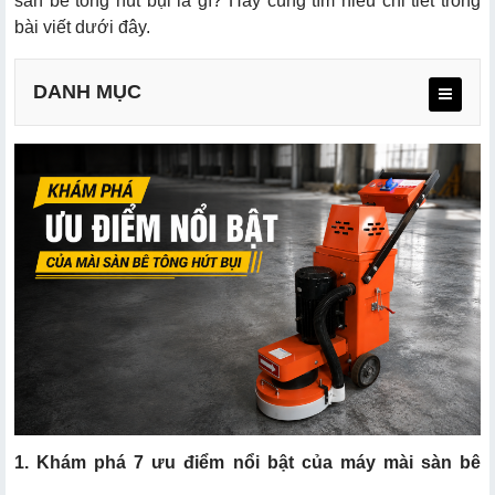
sàn bê tông hút bụi là gì? Hãy cùng tìm hiểu chi tiết trong
bài viết dưới đây.
DANH MỤC
1.1 Hạn chế tối đa bụi mịn phát tán
1.2 Giữ công trình sạch sẽ
1.3 Tăng hiệu quả thi công
1.4 Nâng cao chất lượng bề mặt sàn
1.5 Tiết kiệm chi phí nhân công vệ sinh
1.6 Phù hợp tiêu chuẩn thi công hiện đại
1.7 Tăng tuổi thọ thiết bị và dụng cụ mài
1. Khám phá 7 ưu điểm nổi bật của máy mài sàn bê