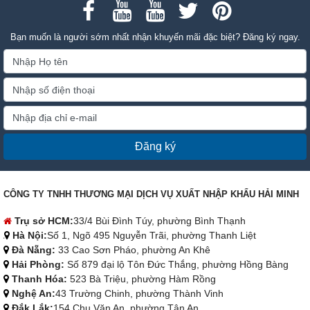
Bạn muốn là người sớm nhất nhận khuyến mãi đặc biệt? Đăng ký ngay.
Đăng ký
CÔNG TY TNHH THƯƠNG MẠI DỊCH VỤ XUẤT NHẬP KHẨU HẢI MINH
Trụ sở HCM:
33/4 Bùi Đình Túy, phường Bình Thạnh
Hà Nội:
Số 1, Ngõ 495 Nguyễn Trãi, phường Thanh Liệt
Đà Nẵng:
33 Cao Sơn Pháo, phường An Khê
Hải Phòng:
Số 879 đại lộ Tôn Đức Thắng, phường Hồng Bàng
Thanh Hóa:
523 Bà Triệu, phường Hàm Rồng
Nghệ An:
43 Trường Chinh, phường Thành Vinh
Đắk Lắk:
154 Chu Văn An, phường Tân An