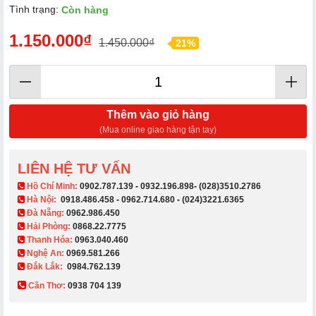
Tình trạng:
Còn hàng
1.150.000₫
1.450.000₫
21%
Thêm vào giỏ hàng
(Mua online giao hàng tận tay)
LIÊN HỆ TƯ VẤN
​ Hồ Chí Minh:
0902.787.139
-
0932.196.898
-
(028)3510.2786
Hà Nội:
0918.486.458
-
0962.714.680
-
(024)3221.6365
Đà Nẵng:
0962.986.450
Hải Phòng:
0868.22.7775
Thanh Hóa:
0963.040.460
Nghệ An:
0969.581.266
Đắk Lắk:
0984.762.139
Cần Thơ:
0938 704 139​