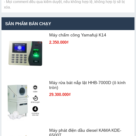
- Mọi comment đều qua kiểm duyệt, nếu không hợp lệ, không hợp lý sẽ bị
xóa.
SẢN PHẨM BÁN CHẠY
Máy chấm cô​ng Yamafuji K14
2.350.000₫
Máy rửa bát nắp lật HHB-7000D (ô kính
tròn)
29.300.000₫
Máy phát điện dầu diesel KAMA KDE-
6500T