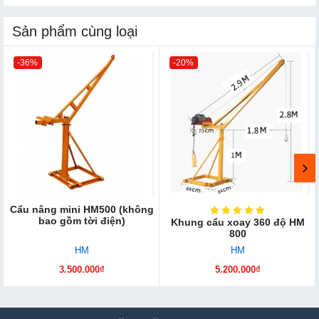
Sản phẩm cùng loại
-36%
-20%
Cẩu nâng mini HM500 (không
bao gồm tời điện)
Khung cẩu xoay 360 độ HM
800
HM
HM
3.500.000₫
5.200.000₫