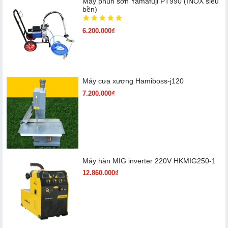
Máy phun sơn Yamafuji PT990 (INOX siêu
bền)
6.200.000₫
Máy cưa xương Hamiboss-j120
7.200.000₫
Máy hàn MIG inverter 220V HKMIG250-1
12.860.000₫