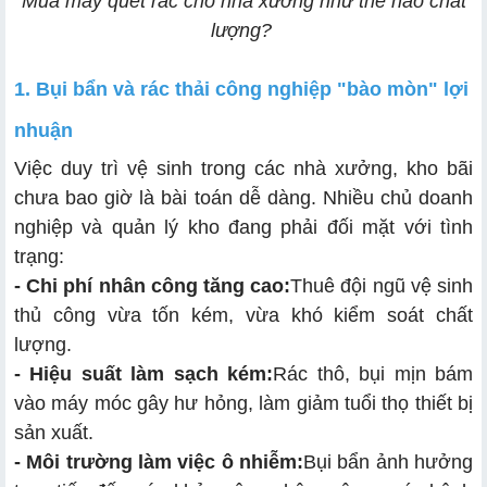
Mua máy quét rác cho nhà xưởng như thế nào chất
3.2. Lựa chọn loại động cơ: Điện/Ắc quy hay Xăng?
lượng?
3.3. Hệ thống lọc bụi và xử lý bụi mịn
1. Bụi bẩn và rác thải công nghiệp "bào mòn" lợi
nhuận
Việc duy trì vệ sinh trong các nhà xưởng, kho bãi
chưa bao giờ là bài toán dễ dàng. Nhiều chủ doanh
nghiệp và quản lý kho đang phải đối mặt với tình
trạng:
- Chi phí nhân công tăng cao:
Thuê đội ngũ vệ sinh
thủ công vừa tốn kém, vừa khó kiểm soát chất
lượng.
- Hiệu suất làm sạch kém:
Rác thô, bụi mịn bám
vào máy móc gây hư hỏng, làm giảm tuổi thọ thiết bị
sản xuất.
- Môi trường làm việc ô nhiễm:
Bụi bẩn ảnh hưởng