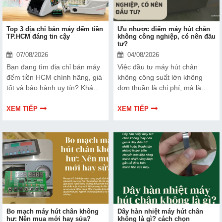
Top 3 địa chỉ bán máy đếm tiền
Ưu nhược điểm máy hút chân
TP.HCM đáng tin cậy
không công nghiệp, có nên đầu
tư?
07/08/2026
04/08/2026
Bạn đang tìm địa chỉ bán máy
Việc đầu tư máy hút chân
đếm tiền HCM chính hãng, giá
không công suất lớn không
tốt và bảo hành uy tín? Khám
đơn thuần là chi phí, mà là
phá ngay Top 3 đơn vị được
cách bạn bảo vệ chất lượng
nhiều doanh nghiệp, cửa hàng
sản phẩm và nâng cao vị thế
XEM TIẾP
XEM TIẾP
và ngân hàng tin tưởng lựa
thương hiệu trên thị trường.
chọn.
Tìm hiểu ngay về ưu nhược
điểm của thiết bị này để có
thêm thông tin và giúp bạn đưa
ra lựa chọn phù hợp, hiệu quả
hơn nhé!
Bo mạch máy hút chân không
Dây hàn nhiệt máy hút chân
hư: Nên mua mới hay sửa?
không là gì? cách chọn