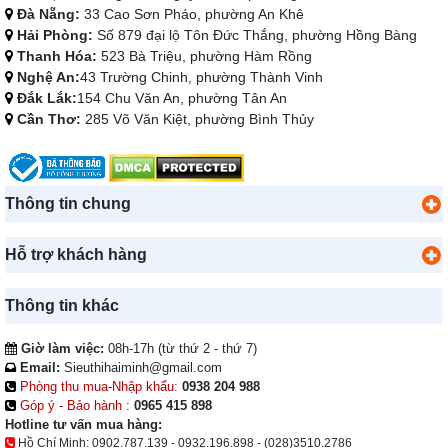
Đà Nẵng:
33 Cao Sơn Pháo, phường An Khê
Hải Phòng:
Số 879 đại lộ Tôn Đức Thắng, phường Hồng Bàng
Thanh Hóa:
523 Bà Triệu, phường Hàm Rồng
Nghệ An:
43 Trường Chinh, phường Thành Vinh
Đắk Lắk:
154 Chu Văn An, phường Tân An
Cần Thơ:
285 Võ Văn Kiệt, phường Bình Thủy
Thông tin chung
Hỗ trợ khách hàng
Thông tin khác
Giờ làm việc:
08h-17h (từ thứ 2 - thứ 7)
Email:
Sieuthihaiminh@gmail.com
Phòng thu mua-Nhập khẩu:
0938 204 988
Góp ý - Bảo hành :
0965 415 898
Hotline tư vấn mua hàng:
Hồ Chí Minh:
0902.787.139
-
0932.196.898
-
(028)3510.2786