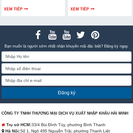
dẫn bạn cách bảo trì, thay thế
hiểu chi tiết cách lựa chọn qua
chuẩn kỹ thuật ngay tại nhà.
thông tin bài viết dưới đây nhé!
XEM TIẾP
XEM TIẾP
Bạn muốn là người sớm nhất nhận khuyến mãi đặc biệt? Đăng ký ngay.
Đăng ký
CÔNG TY TNHH THƯƠNG MẠI DỊCH VỤ XUẤT NHẬP KHẨU HẢI MINH
Trụ sở HCM:
33/4 Bùi Đình Túy, phường Bình Thạnh
Hà Nội:
Số 1, Ngõ 495 Nguyễn Trãi, phường Thanh Liệt