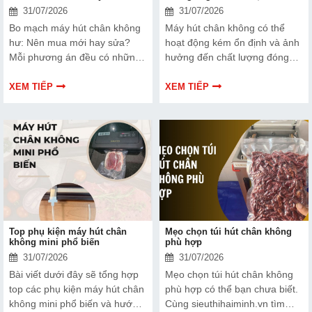
31/07/2026
31/07/2026
Bo mạch máy hút chân không
Máy hút chân không có thể
hư: Nên mua mới hay sửa?
hoạt động kém ổn định và ảnh
Mỗi phương án đều có những
hưởng đến chất lượng đóng
ưu và nhược điểm riêng. Hãy
gói nếu dây hàn nhiệt gặp lỗi.
cùng tìm hiểu để đưa ra quyết
Bài viết dưới đây sẽ giúp bạn
XEM TIẾP
XEM TIẾP
định phù hợp với tình trạng
hiểu rõ hơn về dây hàn nhiệt
thiết bị và ngân sách của bạn.
và cách lựa chọn phù hợp.
Top phụ kiện máy hút chân
Mẹo chọn túi hút chân không
không mini phổ biến
phù hợp
31/07/2026
31/07/2026
Bài viết dưới đây sẽ tổng hợp
Mẹo chọn túi hút chân không
top các phụ kiện máy hút chân
phù hợp có thể bạn chưa biết.
không mini phổ biến và hướng
Cùng sieuthihaiminh.vn tìm