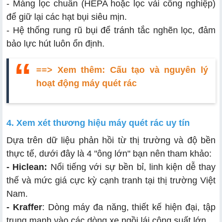
- Màng lọc chuẩn (HEPA hoặc lọc vải công nghiệp)
để giữ lại các hạt bụi siêu mịn.
- Hệ thống rung rũ bụi để tránh tắc nghẽn lọc, đảm
bảo lực hút luôn ổn định.
==> Xem thêm:
Cấu tạo và nguyên lý
hoạt động máy quét rác
4. Xem xét thương hiệu máy quét rác uy tín
Dựa trên dữ liệu phản hồi từ thị trường và độ bền
thực tế, dưới đây là 4 "ông lớn" bạn nên tham khảo:
- Hiclean:
Nổi tiếng với sự bền bỉ, linh kiện dễ thay
thế và mức giá cực kỳ cạnh tranh tại thị trường Việt
Nam.
- Kraffer
: Dòng máy đa năng, thiết kế hiện đại, tập
trung mạnh vào các dòng xe ngồi lái công suất lớn.