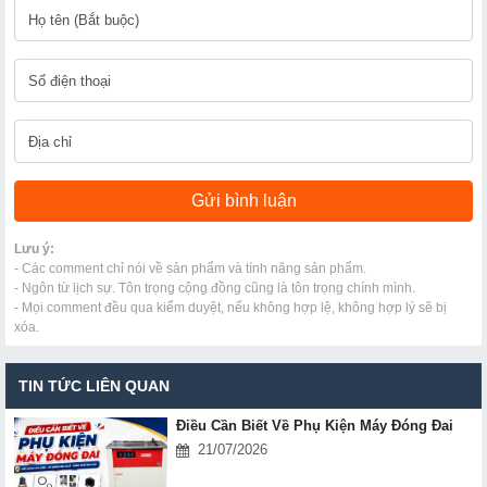
Lưu ý:
- Các comment chỉ nói về sản phẩm và tính năng sản phẩm.
- Ngôn từ lịch sự. Tôn trọng cộng đồng cũng là tôn trọng chính mình.
- Mọi comment đều qua kiểm duyệt, nếu không hợp lệ, không hợp lý sẽ bị
xóa.
TIN TỨC LIÊN QUAN
Điều Cần Biết Về Phụ Kiện Máy Đóng Đai
21/07/2026