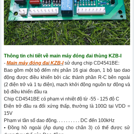
Thông tin chi tiết về main máy đóng đai thùng KZB-I
-
Main máy đóng đai KZB-I
sử dụng chip CD4541BE:
Bao gồm một bộ đếm nhị phân 16 giai đoạn, 1 bộ tạo dao
động được điều khiển bởi các thành phần R-C bên ngoài
(2 điện trở và 1 tụ điện), mạch khởi động nguồn tự động và
bộ điều khiển đầu ra
Chip CD4541BE có phạm vi nhiệt độ từ -55 - 125 độ C
Điện trở đầu ra đối xứng thấp, thường là 100Ω tại VDD =
15V
Phạm vi tần số dao động. . . . . . . . . . DC đến 100kHz
• Đồng hồ ngoài (Áp dụng cho chân 3) có thể được sử