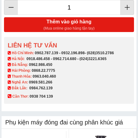
Thêm vào giỏ hàng
(Mua online giao hàng tận tay)
LIÊN HỆ TƯ VẤN
​ Hồ Chí Minh:
0902.787.139
-
0932.196.898
-
(028)3510.2786
Hà Nội:
0918.486.458
-
0962.714.680
-
(024)3221.6365
Đà Nẵng:
0962.986.450
Hải Phòng:
0868.22.7775
Thanh Hóa:
0963.040.460
Nghệ An:
0969.581.266
Đắk Lắk:
0984.762.139
Cần Thơ:
0938 704 139​
Phụ kiện máy đóng đai cùng phân khúc giá