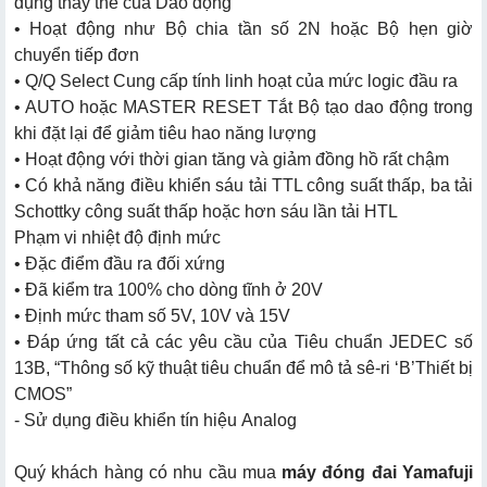
dụng thay thế của Dao động
• Hoạt động như Bộ chia tần số 2N hoặc Bộ hẹn giờ
chuyển tiếp đơn
• Q/Q Select Cung cấp tính linh hoạt của mức logic đầu ra
• AUTO hoặc MASTER RESET Tắt Bộ tạo dao động trong
khi đặt lại để giảm tiêu hao năng lượng
• Hoạt động với thời gian tăng và giảm đồng hồ rất chậm
• Có khả năng điều khiển sáu tải TTL công suất thấp, ba tải
Schottky công suất thấp hoặc hơn sáu lần tải HTL
Phạm vi nhiệt độ định mức
• Đặc điểm đầu ra đối xứng
• Đã kiểm tra 100% cho dòng tĩnh ở 20V
• Định mức tham số 5V, 10V và 15V
• Đáp ứng tất cả các yêu cầu của Tiêu chuẩn JEDEC số
13B, “Thông số kỹ thuật tiêu chuẩn để mô tả sê-ri ‘B’Thiết bị
CMOS”
- Sử dụng điều khiển tín hiệu Analog
Quý khách hàng có nhu cầu mua
máy đóng đai Yamafuji