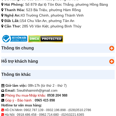
Hải Phòng:
Số 879 đại lộ Tôn Đức Thắng, phường Hồng Bàng
Thanh Hóa:
523 Bà Triệu, phường Hàm Rồng
Nghệ An:
43 Trường Chinh, phường Thành Vinh
Đắk Lắk:
154 Chu Văn An, phường Tân An
Cần Thơ:
285 Võ Văn Kiệt, phường Bình Thủy
Thông tin chung
Hỗ trợ khách hàng
Thông tin khác
Giờ làm việc:
08h-17h (từ thứ 2 - thứ 7)
Email:
Sieuthihaiminh@gmail.com
Phòng thu mua-Nhập khẩu:
0938 204 988
Góp ý - Bảo hành :
0965 415 898
Hotline tư vấn mua hàng:
Hồ Chí Minh:
0902.787.139
-
0932.196.898
-
(028)3510.2786
Hà Nội:
0918.486.458
-
0962.714.680
-
(024)3221.6365