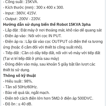
- Công suất : 15KVA.
- Kích thước (mm) : 300 x 400 x 300.
- Input : 380V, 415V.
- Output : 200V - 220V.
Hướng dẫn sử dụng biến thế Robot 15KVA 3pha
- Lắp đặt : Đặt máy ở nơi thoáng mát, khô ráo dể quang sát
- Điện áp vào : Nối với cọc IN PUT.
- Điện áp ra : Lắp tải vào cọc OUTPUT có điện thế ra tương
ứng (hoặc ổ cắm đối với thiết bị công suất nhỏ).
- Tiếp đất : Cần có dây tiếp đất, nối với vỏ máy với tiếp đất
(Tại vị trí tiếp đất ở phía sau máy)
- Đóng điện vào máy, sau khoản 5 giây bật lần lượt các
thiết bị sử dụng.
Thông số kỹ thuật
- Hiệu suất : 98%.
- Tần số 50Hz/60Hz.
- Bảo vệ quá tài, ngắt mạch.
- Điện trở cách điện lớn hơn 5MΩ ở điện áp 500DVC.
- Độ ồn : ≤ 40 dB.