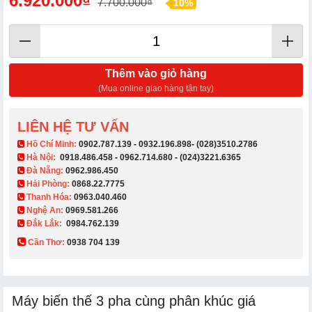
6.920.000₫
7.700.000₫
10%
Thêm vào giỏ hàng
(Mua online giao hàng tận tay)
LIÊN HỆ TƯ VẤN
​ Hồ Chí Minh:
0902.787.139
-
0932.196.898
-
(028)3510.2786
Hà Nội:
0918.486.458
-
0962.714.680
-
(024)3221.6365
Đà Nẵng:
0962.986.450
Hải Phòng:
0868.22.7775
Thanh Hóa:
0963.040.460
Nghệ An:
0969.581.266
Đắk Lắk:
0984.762.139
Cần Thơ:
0938 704 139​
Máy biến thế 3 pha cùng phân khúc giá