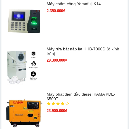
Máy chấm cô​ng Yamafuji K14
2.350.000₫
Máy rửa bát nắp lật HHB-7000D (ô kính
tròn)
29.300.000₫
Máy phát điện dầu diesel KAMA KDE-
6500T
23.900.000₫