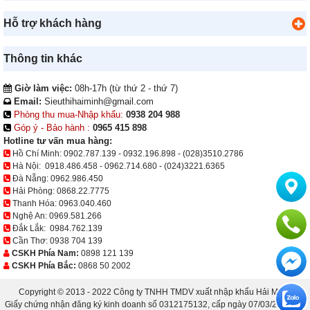
Hỗ trợ khách hàng
Thông tin khác
Giờ làm việc:
08h-17h (từ thứ 2 - thứ 7)
Email:
Sieuthihaiminh@gmail.com
Phòng thu mua-Nhập khẩu:
0938 204 988
Góp ý - Bảo hành :
0965 415 898
Hotline tư vấn mua hàng:
Hồ Chí Minh:
0902.787.139
-
0932.196.898
-
(028)3510.2786
Hà Nội:
0918.486.458
-
0962.714.680
-
(024)3221.6365
Đà Nẵng:
0962.986.450
Hải Phòng:
0868.22.7775
Thanh Hóa:
0963.040.460
Nghệ An:
0969.581.266
Đắk Lắk:
0984.762.139
Cần Thơ:
0938 704 139
CSKH Phía Nam:
0898 121 139
CSKH Phía Bắc:
0868 50 2002
Copyright © 2013 - 2022 Công ty TNHH TMDV xuất nhập khẩu Hải Minh.
Giấy chứng nhận đăng ký kinh doanh số 0312175132, cấp ngày 07/03/2013 bởi