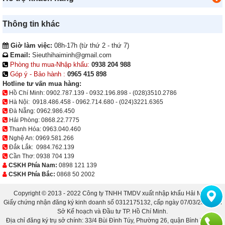
Thông tin khác
Giờ làm việc:
08h-17h (từ thứ 2 - thứ 7)
Email:
Sieuthihaiminh@gmail.com
Phòng thu mua-Nhập khẩu:
0938 204 988
Góp ý - Bảo hành :
0965 415 898
Hotline tư vấn mua hàng:
Hồ Chí Minh:
0902.787.139
-
0932.196.898
-
(028)3510.2786
Hà Nội:
0918.486.458
-
0962.714.680
-
(024)3221.6365
Đà Nẵng:
0962.986.450
Hải Phòng:
0868.22.7775
Thanh Hóa:
0963.040.460
Nghệ An:
0969.581.266
Đắk Lắk:
0984.762.139
Cần Thơ:
0938 704 139
CSKH Phía Nam:
0898 121 139
CSKH Phía Bắc:
0868 50 2002
Copyright © 2013 - 2022 Công ty TNHH TMDV xuất nhập khẩu Hải Minh.
Giấy chứng nhận đăng ký kinh doanh số 0312175132, cấp ngày 07/03/2013 bởi
Sở Kế hoạch và Đầu tư TP. Hồ Chí Minh.
Địa chỉ đăng ký trụ sở chính: 33/4 Bùi Đình Túy, Phường 26, quận Bình Thạnh,