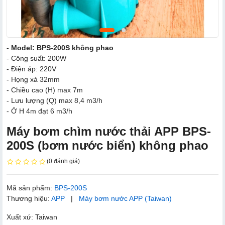
- Model: BPS-200S không phao
- Công suất: 200W
- Điện áp: 220V
- Họng xả 32mm
- Chiều cao (H) max 7m
- Lưu lượng (Q) max 8,4 m3/h
- Ở H 4m đạt 6 m3/h
Máy bơm chìm nước thải APP BPS-
200S (bơm nước biển) không phao
(0 đánh giá)
Mã sản phẩm:
BPS-200S
Thương hiệu:
APP
|
Máy bơm nước APP (Taiwan)
Xuất xứ: Taiwan