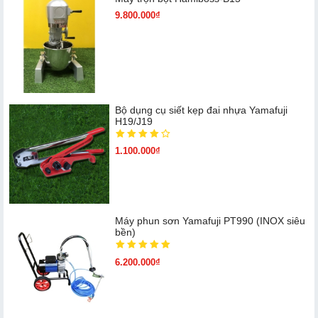
9.800.000₫
Bộ dụng cụ siết kẹp đai nhựa Yamafuji
H19/J19
1.100.000₫
Máy phun sơn Yamafuji PT990 (INOX siêu
bền)
6.200.000₫