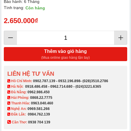
Bảo hành: 6 Tháng
Tình trạng:
Còn hàng
2.650.000₫
Thêm vào giỏ hàng
(Mua online giao hàng tận tay)
LIÊN HỆ TƯ VẤN
​ Hồ Chí Minh:
0902.787.139
-
0932.196.898
-
(028)3510.2786
Hà Nội:
0918.486.458
-
0962.714.680
-
(024)3221.6365
Đà Nẵng:
0962.986.450
Hải Phòng:
0868.22.7775
Thanh Hóa:
0963.040.460
Nghệ An:
0969.581.266
Đắk Lắk:
0984.762.139
Cần Thơ:
0938 704 139​