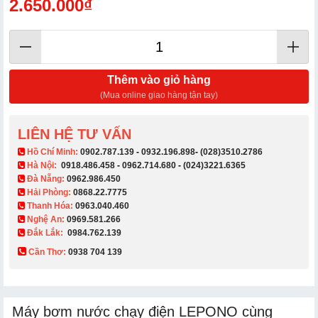
2.650.000₫
Thêm vào giỏ hàng
(Mua online giao hàng tận tay)
LIÊN HỆ TƯ VẤN
​ Hồ Chí Minh:
0902.787.139
-
0932.196.898
-
(028)3510.2786
Hà Nội:
0918.486.458
-
0962.714.680
-
(024)3221.6365
Đà Nẵng:
0962.986.450
Hải Phòng:
0868.22.7775
Thanh Hóa:
0963.040.460
Nghệ An:
0969.581.266
Đắk Lắk:
0984.762.139
Cần Thơ:
0938 704 139​
Máy bơm nước chạy điện LEPONO cùng