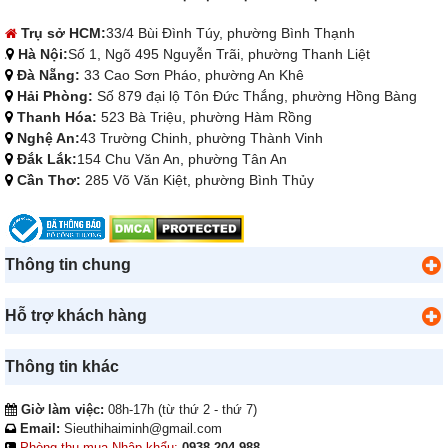
Trụ sở HCM:
33/4 Bùi Đình Túy, phường Bình Thạnh
Hà Nội:
Số 1, Ngõ 495 Nguyễn Trãi, phường Thanh Liệt
Đà Nẵng:
33 Cao Sơn Pháo, phường An Khê
Hải Phòng:
Số 879 đại lộ Tôn Đức Thắng, phường Hồng Bàng
Thanh Hóa:
523 Bà Triệu, phường Hàm Rồng
Nghệ An:
43 Trường Chinh, phường Thành Vinh
Đắk Lắk:
154 Chu Văn An, phường Tân An
Cần Thơ:
285 Võ Văn Kiệt, phường Bình Thủy
Thông tin chung
Hỗ trợ khách hàng
Thông tin khác
Giờ làm việc:
08h-17h (từ thứ 2 - thứ 7)
Email:
Sieuthihaiminh@gmail.com
Phòng thu mua-Nhập khẩu:
0938 204 988