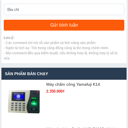
Lưu ý:
- Các comment chỉ nói về sản phẩm và tính năng sản phẩm.
- Ngôn từ lịch sự. Tôn trọng cộng đồng cũng là tôn trọng chính mình.
- Mọi comment đều qua kiểm duyệt, nếu không hợp lệ, không hợp lý sẽ bị
xóa.
SẢN PHẨM BÁN CHẠY
Máy chấm cô​ng Yamafuji K14
2.350.000₫