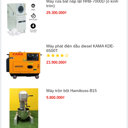
Máy rửa bát nắp lật HHB-7000D (ô kính
tròn)
29.300.000₫
Máy phát điện dầu diesel KAMA KDE-
6500T
23.900.000₫
Máy trộn bột Hamiboss-B15
9.800.000₫