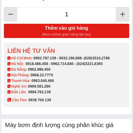
Thêm vào giỏ hàng
(Mua online giao hàng tận tay)
LIÊN HỆ TƯ VẤN
​ Hồ Chí Minh:
0902.787.139
-
0932.196.898
-
(028)3510.2786
Hà Nội:
0918.486.458
-
0962.714.680
-
(024)3221.6365
Đà Nẵng:
0962.986.450
Hải Phòng:
0868.22.7775
Thanh Hóa:
0963.040.460
Nghệ An:
0969.581.266
Đắk Lắk:
0984.762.139
Cần Thơ:
0938 704 139​
Máy bơm định lượng cùng phân khúc giá