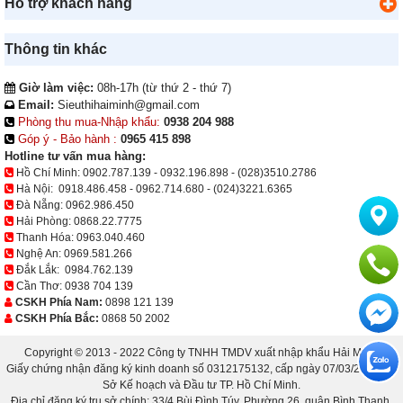
Hỗ trợ khách hàng
Thông tin khác
Giờ làm việc:
08h-17h (từ thứ 2 - thứ 7)
Email:
Sieuthihaiminh@gmail.com
Phòng thu mua-Nhập khẩu:
0938 204 988
Góp ý - Bảo hành :
0965 415 898
Hotline tư vấn mua hàng:
Hồ Chí Minh:
0902.787.139
-
0932.196.898
-
(028)3510.2786
Hà Nội:
0918.486.458
-
0962.714.680
-
(024)3221.6365
Đà Nẵng:
0962.986.450
Hải Phòng:
0868.22.7775
Thanh Hóa:
0963.040.460
Nghệ An:
0969.581.266
Đắk Lắk:
0984.762.139
Cần Thơ:
0938 704 139
CSKH Phía Nam:
0898 121 139
CSKH Phía Bắc:
0868 50 2002
Copyright © 2013 - 2022 Công ty TNHH TMDV xuất nhập khẩu Hải Minh.
Giấy chứng nhận đăng ký kinh doanh số 0312175132, cấp ngày 07/03/2013 bởi
Sở Kế hoạch và Đầu tư TP. Hồ Chí Minh.
Địa chỉ đăng ký trụ sở chính: 33/4 Bùi Đình Túy, Phường 26, quận Bình Thạnh,