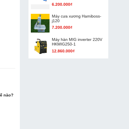
6.200.000₫
Máy cưa xương Hamiboss-
j120
7.200.000₫
Máy hàn MIG inverter 220V
HKMIG250-1
12.860.000₫
hế nào?