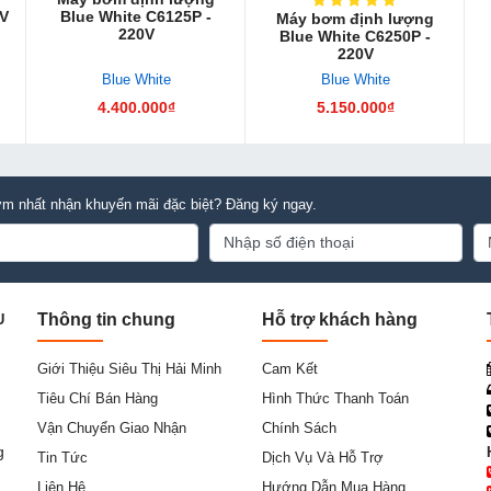
0V
Blue White C6125P -
Máy bơm định lượng
220V
Blue White C6250P -
220V
Blue White
Blue White
4.400.000₫
5.150.000₫
m nhất nhận khuyến mãi đặc biệt? Đăng ký ngay.
Thông tin chung
Hỗ trợ khách hàng
U
Giới Thiệu Siêu Thị Hải Minh
Cam Kết
Tiêu Chí Bán Hàng
Hình Thức Thanh Toán
Vận Chuyển Giao Nhận
Chính Sách
g
Tin Tức
Dịch Vụ Và Hỗ Trợ
Liên Hệ
Hướng Dẫn Mua Hàng