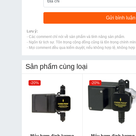
Lưu ý:
- Các comment chỉ nói về sản phẩm và tính năng sản phẩm.
- Ngôn từ lịch sự. Tôn trọng cộng đồng cũng là tôn trọng chính mìn
- Mọi comment đều qua kiểm duyệt, nếu không hợp lệ, không hợp l
Sản phẩm cùng loại
-20%
-20%
Máy bơm định lượng
Máy bơm định lượng