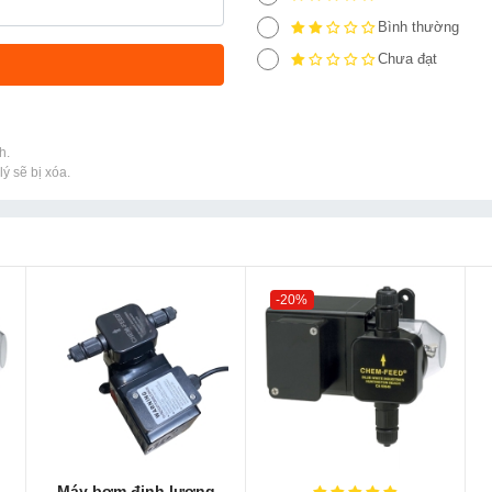
Bình thường
Chưa đạt
h.
ý sẽ bị xóa.
-20%
Máy bơm định lượng