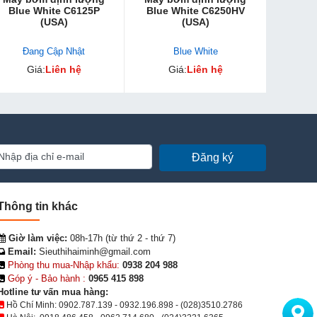
Blue White C6125P
Blue White C6250HV
(USA)
(USA)
Đang Cập Nhật
Blue White
Giá:
Liên hệ
Giá:
Liên hệ
Đăng ký
Thông tin khác
Giờ làm việc:
08h-17h (từ thứ 2 - thứ 7)
Email:
Sieuthihaiminh@gmail.com
Phòng thu mua-Nhập khẩu:
0938 204 988
Góp ý - Bảo hành :
0965 415 898
Hotline tư vấn mua hàng:
Hồ Chí Minh:
0902.787.139
-
0932.196.898
-
(028)3510.2786