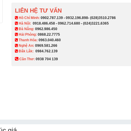
LIÊN HỆ TƯ VẤN
​ Hồ Chí Minh:
0902.787.139
-
0932.196.898
-
(028)3510.2786
Hà Nội:
0918.486.458
-
0962.714.680
-
(024)3221.6365
Đà Nẵng:
0962.986.450
Hải Phòng:
0868.22.7775
Thanh Hóa:
0963.040.460
Nghệ An:
0969.581.266
Đắk Lắk:
0984.762.139
Cần Thơ:
0938 704 139​
úc giá