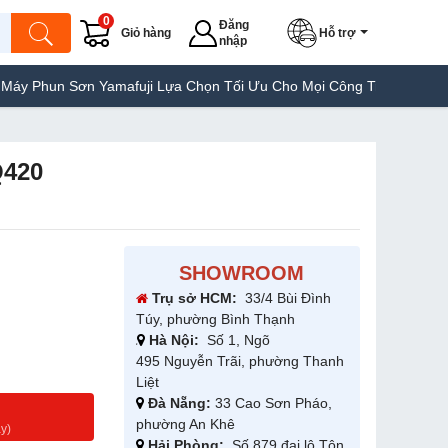
0
Đăng
Giỏ hàng
Hỗ trợ
nhập
n Sơn Yamafuji Lựa Chọn Tối Ưu Cho Mọi Công Trình
Máy Hàn Tú
Q420
SHOWROOM
Trụ sở HCM:
33/4 Bùi Đình
Túy, phường Bình Thạnh
Hà Nội:
Số 1, Ngõ
495 Nguyễn Trãi, phường Thanh
Liệt
Đà Nẵng:
33 Cao Sơn Pháo,
g
phường An Khê
y)
Hải Phòng:
Số 879 đại lộ Tôn