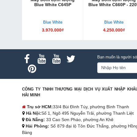
Blue White C645P
Blue White C660P - 22
Blue White
Blue White
3.970.000₫
4.250.000₫
Bạn muốn là người sớ
CÔNG TY TNHH THƯƠNG MẠI DỊCH VỤ XUẤT NHẬP KHẨ
HẢI MINH
Trụ sở HCM:
33/4 Bùi Đình Túy, phường Bình Thạnh
Hà Nội:
Số 1, Ngõ 495 Nguyễn Trãi, phường Thanh Liệt
Đà Nẵng:
33 Cao Sơn Pháo, phường An Khê
Hải Phòng:
Số 879 đại lộ Tôn Đức Thắng, phường Hồn
Bàng