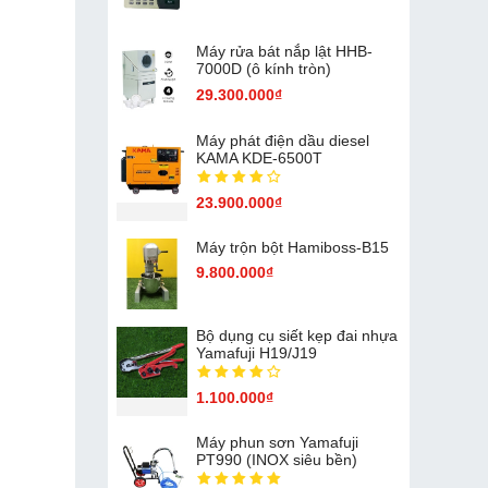
Máy rửa bát nắp lật HHB-
7000D (ô kính tròn)
29.300.000₫
Máy phát điện dầu diesel
KAMA KDE-6500T
23.900.000₫
Máy trộn bột Hamiboss-B15
9.800.000₫
Bộ dụng cụ siết kẹp đai nhựa
Yamafuji H19/J19
1.100.000₫
Máy phun sơn Yamafuji
PT990 (INOX siêu bền)