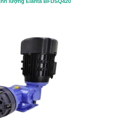
ịnh lượng Elanta BFDSQ420