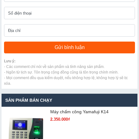
Lưu ý:
- Các comment chỉ nói về sản phẩm và tính năng sản phẩm.
- Ngôn từ lịch sự. Tôn trọng cộng đồng cũng là tôn trọng chính mình.
- Mọi comment đều qua kiểm duyệt, nếu không hợp lệ, không hợp lý sẽ bị
xóa.
SẢN PHẨM BÁN CHẠY
Máy chấm cô​ng Yamafuji K14
2.350.000₫