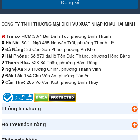
Đăng ký
CÔNG TY TNHH THƯƠNG MẠI DỊCH VỤ XUẤT NHẬP KHẨU HẢI MINH
Trụ sở HCM:
33/4 Bùi Đình Túy, phường Bình Thạnh
Hà Nội:
Số 1, Ngõ 495 Nguyễn Trãi, phường Thanh Liệt
Đà Nẵng:
33 Cao Sơn Pháo, phường An Khê
Hải Phòng:
Số 879 đại lộ Tôn Đức Thắng, phường Hồng Bàng
Thanh Hóa:
523 Bà Triệu, phường Hàm Rồng
Nghệ An:
43 Trường Chinh, phường Thành Vinh
Đắk Lắk:
154 Chu Văn An, phường Tân An
Cần Thơ:
285 Võ Văn Kiệt, phường Bình Thủy
Thông tin chung
Hỗ trợ khách hàng