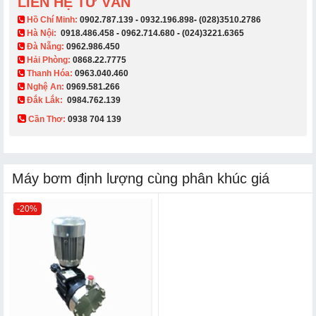
LIÊN HỆ TƯ VẤN
​ Hồ Chí Minh:
0902.787.139
-
0932.196.898
-
(028)3510.2786
Hà Nội:
0918.486.458
-
0962.714.680
-
(024)3221.6365
Đà Nẵng:
0962.986.450
Hải Phòng:
0868.22.7775
Thanh Hóa:
0963.040.460
Nghệ An:
0969.581.266
Đắk Lắk:
0984.762.139
Cần Thơ:
0938 704 139​
Máy bơm định lượng cùng phân khúc giá
-20%