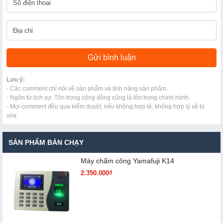
Lưu ý:
- Các comment chỉ nói về sản phẩm và tính năng sản phẩm.
- Ngôn từ lịch sự. Tôn trọng cộng đồng cũng là tôn trọng chính mình.
- Mọi comment đều qua kiểm duyệt, nếu không hợp lệ, không hợp lý sẽ bị
xóa.
SẢN PHẨM BÁN CHẠY
Máy chấm cô​ng Yamafuji K14
2.350.000₫