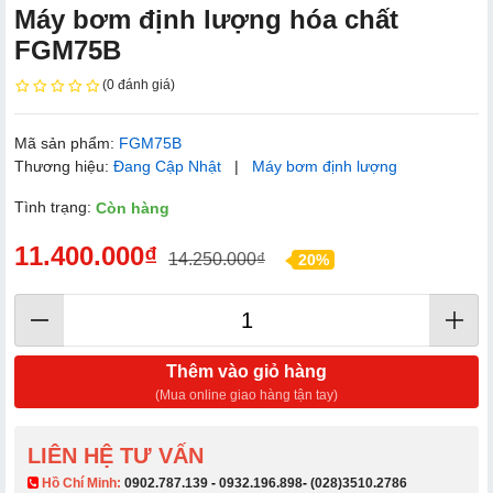
Máy bơm định lượng hóa chất
FGM75B
(0 đánh giá)
Mã sản phẩm:
FGM75B
Thương hiệu:
Đang Cập Nhật
|
Máy bơm định lượng
Tình trạng:
Còn hàng
11.400.000₫
14.250.000₫
20%
Thêm vào giỏ hàng
(Mua online giao hàng tận tay)
LIÊN HỆ TƯ VẤN
​ Hồ Chí Minh:
0902.787.139
-
0932.196.898
-
(028)3510.2786