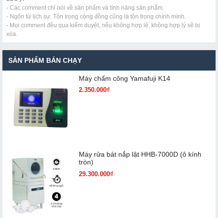
- Các comment chỉ nói về sản phẩm và tính năng sản phẩm.
- Ngôn từ lịch sự. Tôn trọng cộng đồng cũng là tôn trọng chính mình.
- Mọi comment đều qua kiểm duyệt, nếu không hợp lệ, không hợp lý sẽ bị
xóa.
SẢN PHẨM BÁN CHẠY
Máy chấm cô​ng Yamafuji K14
2.350.000₫
Máy rửa bát nắp lật HHB-7000D (ô kính
tròn)
29.300.000₫