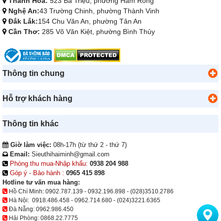
Thanh Hóa:
523 Bà Triệu, phường Hàm Rồng
Nghệ An:
43 Trường Chinh, phường Thành Vinh
Đắk Lắk:
154 Chu Văn An, phường Tân An
Cần Thơ:
285 Võ Văn Kiệt, phường Bình Thủy
Thông tin chung
Hỗ trợ khách hàng
Thông tin khác
Giờ làm việc:
08h-17h (từ thứ 2 - thứ 7)
Email:
Sieuthihaiminh@gmail.com
Phòng thu mua-Nhập khẩu:
0938 204 988
Góp ý - Bảo hành :
0965 415 898
Hotline tư vấn mua hàng:
Hồ Chí Minh:
0902.787.139
-
0932.196.898
-
(028)3510.2786
Hà Nội:
0918.486.458
-
0962.714.680
-
(024)3221.6365
Đà Nẵng:
0962.986.450
Hải Phòng:
0868.22.7775