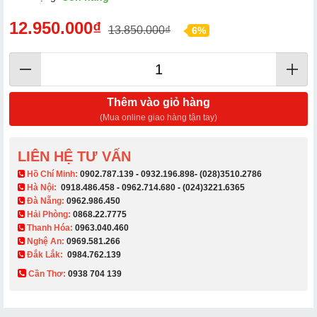
12.950.000₫
13.850.000₫
6%
Thêm vào giỏ hàng
(Mua online giao hàng tận tay)
LIÊN HỆ TƯ VẤN
​ Hồ Chí Minh:
0902.787.139
-
0932.196.898
-
(028)3510.2786
Hà Nội:
0918.486.458
-
0962.714.680
-
(024)3221.6365
Đà Nẵng:
0962.986.450
Hải Phòng:
0868.22.7775
Thanh Hóa:
0963.040.460
Nghệ An:
0969.581.266
Đắk Lắk:
0984.762.139
Cần Thơ:
0938 704 139​