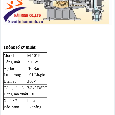
Thông số kỹ thuật:
Model
M 101PP
Công suất
250 W
Áp lực
10 Bar
Lưu lượng
101 Lít/giờ
Điện áp
380V
Cổng kết nối
3/8x″ BSPT
Hãng sản xuất
OBL
Xuất xứ
Italia
Bảo hành
12 tháng