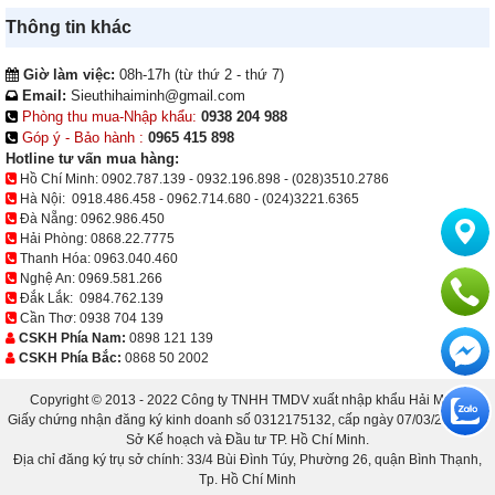
Thông tin khác
Giờ làm việc:
08h-17h (từ thứ 2 - thứ 7)
Email:
Sieuthihaiminh@gmail.com
Phòng thu mua-Nhập khẩu:
0938 204 988
Góp ý - Bảo hành :
0965 415 898
Hotline tư vấn mua hàng:
Hồ Chí Minh:
0902.787.139
-
0932.196.898
-
(028)3510.2786
Hà Nội:
0918.486.458
-
0962.714.680
-
(024)3221.6365
Đà Nẵng:
0962.986.450
Hải Phòng:
0868.22.7775
Thanh Hóa:
0963.040.460
Nghệ An:
0969.581.266
Đắk Lắk:
0984.762.139
Cần Thơ:
0938 704 139
CSKH Phía Nam:
0898 121 139
CSKH Phía Bắc:
0868 50 2002
Copyright © 2013 - 2022 Công ty TNHH TMDV xuất nhập khẩu Hải Minh.
Giấy chứng nhận đăng ký kinh doanh số 0312175132, cấp ngày 07/03/2013 bởi
Sở Kế hoạch và Đầu tư TP. Hồ Chí Minh.
Địa chỉ đăng ký trụ sở chính: 33/4 Bùi Đình Túy, Phường 26, quận Bình Thạnh,
Tp. Hồ Chí Minh