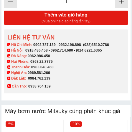
Thêm vào giỏ hàng
(Mua online giao hàng tận tay)
LIÊN HỆ TƯ VẤN
​ Hồ Chí Minh:
0902.787.139
-
0932.196.898
-
(028)3510.2786
Hà Nội:
0918.486.458
-
0962.714.680
-
(024)3221.6365
Đà Nẵng:
0962.986.450
Hải Phòng:
0868.22.7775
Thanh Hóa:
0963.040.460
Nghệ An:
0969.581.266
Đắk Lắk:
0984.762.139
Cần Thơ:
0938 704 139​
Máy bơm nước Mitsuky cùng phân khúc giá
-5%
-10%