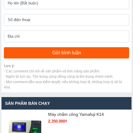
Lưu ý:
- Các comment chỉ nói về sản phẩm và tính năng sản phẩm.
- Ngôn từ lịch sự. Tôn trọng cộng đồng cũng là tôn trọng chính mình.
- Mọi comment đều qua kiểm duyệt, nếu không hợp lệ, không hợp lý sẽ bị
xóa.
SẢN PHẨM BÁN CHẠY
Máy chấm cô​ng Yamafuji K14
2.350.000₫