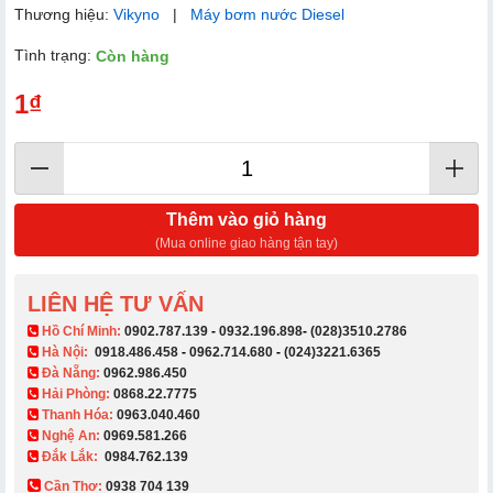
Thương hiệu:
Vikyno
|
Máy bơm nước Diesel
Tình trạng:
Còn hàng
1₫
Thêm vào giỏ hàng
(Mua online giao hàng tận tay)
LIÊN HỆ TƯ VẤN
​ Hồ Chí Minh:
0902.787.139
-
0932.196.898
-
(028)3510.2786
Hà Nội:
0918.486.458
-
0962.714.680
-
(024)3221.6365
Đà Nẵng:
0962.986.450
Hải Phòng:
0868.22.7775
Thanh Hóa:
0963.040.460
Nghệ An:
0969.581.266
Đắk Lắk:
0984.762.139
Cần Thơ:
0938 704 139​