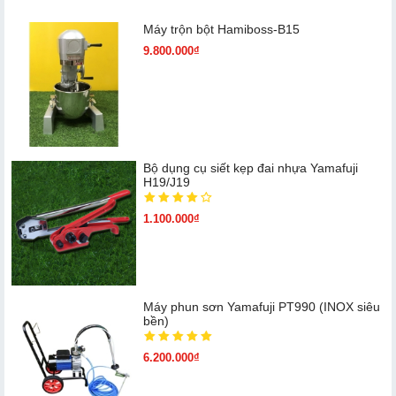
Máy trộn bột Hamiboss-B15
9.800.000₫
Bộ dụng cụ siết kẹp đai nhựa Yamafuji
H19/J19
1.100.000₫
Máy phun sơn Yamafuji PT990 (INOX siêu
bền)
6.200.000₫