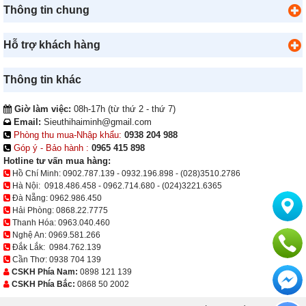
Thông tin chung
Hỗ trợ khách hàng
Thông tin khác
Giờ làm việc:
08h-17h (từ thứ 2 - thứ 7)
Email:
Sieuthihaiminh@gmail.com
Phòng thu mua-Nhập khẩu:
0938 204 988
Góp ý - Bảo hành :
0965 415 898
Hotline tư vấn mua hàng:
Hồ Chí Minh:
0902.787.139
-
0932.196.898
-
(028)3510.2786
Hà Nội:
0918.486.458
-
0962.714.680
-
(024)3221.6365
Đà Nẵng:
0962.986.450
Hải Phòng:
0868.22.7775
Thanh Hóa:
0963.040.460
Nghệ An:
0969.581.266
Đắk Lắk:
0984.762.139
Cần Thơ:
0938 704 139
CSKH Phía Nam:
0898 121 139
CSKH Phía Bắc:
0868 50 2002