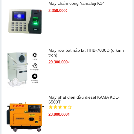
Máy chấm cô​ng Yamafuji K14
2.350.000₫
Máy rửa bát nắp lật HHB-7000D (ô kính
tròn)
29.300.000₫
Máy phát điện dầu diesel KAMA KDE-
6500T
23.900.000₫