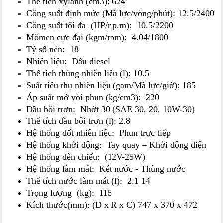
Thể tích xylanh (cm3): 624
Công suất định mức (Mã lực/vòng/phút): 12.5/2400
Công suất tối đa  (HP/r.p.m):  10.5/2200
Mômen cực đại (kgm/rpm):  4.04/1800
Tỷ số nén:  18
Nhiên liệu:  Dầu diesel
Thể tích thùng nhiên liệu (l): 10.5
Suất tiêu thụ nhiên liệu (gam/Mã lực/giờ): 185
Áp suất mở vòi phun (kg/cm3):  220
Dầu bôi trơn:  Nhớt 30 (SAE 30, 20, 10W-30)
Thể tích dầu bôi trơn (l): 2.8
Hệ thống đốt nhiên liệu:  Phun trực tiếp
Hệ thống khởi động:  Tay quay – Khởi động điện
Hệ thống đèn chiếu:  (12V-25W)
Hệ thống làm mát:  Két nước - Thùng nước
Thể tích nước làm mát (l):  2.1 14
Trọng lượng  (kg):  115
Kích thước(mm): (D x R x C) 747 x 370 x 472