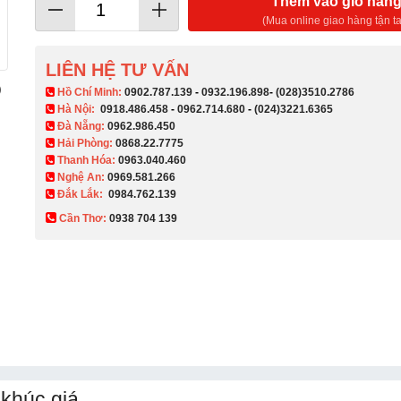
Thêm vào giỏ hàn
(Mua online giao hàng tận ta
LIÊN HỆ TƯ VẤN
)
​ Hồ Chí Minh:
0902.787.139
-
0932.196.898
-
(028)3510.2786
Hà Nội:
0918.486.458
-
0962.714.680
-
(024)3221.6365
Đà Nẵng:
0962.986.450
Hải Phòng:
0868.22.7775
Thanh Hóa:
0963.040.460
Nghệ An:
0969.581.266
Đắk Lắk:
0984.762.139
Cần Thơ:
0938 704 139​
khúc giá