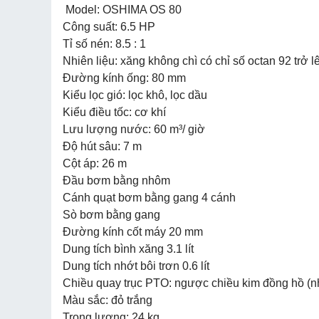
Model: OSHIMA OS 80
Công suất: 6.5 HP
Tỉ số nén: 8.5 : 1
Nhiên liệu: xăng không chì có chỉ số octan 92 trở l
Đường kính ống: 80 mm
Kiểu lọc gió: lọc khô, lọc dầu
Kiểu điều tốc: cơ khí
Lưu lượng nước: 60 m³/ giờ
Độ hút sâu: 7 m
Cột áp: 26 m
Đầu bơm bằng nhôm
Cánh quạt bơm bằng gang 4 cánh
Sò bơm bằng gang
Đường kính cốt máy 20 mm
Dung tích bình xăng 3.1 lít
Dung tích nhớt bôi trơn 0.6 lít
Chiều quay trục PTO: ngược chiều kim đồng hồ (nh
Màu sắc: đỏ trắng
Trọng lượng: 24 kg