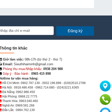
Đăng ký
Thông tin khác
Giờ làm việc:
08h-17h (từ thứ 2 - thứ 7)
Email:
Sieuthihaiminh@gmail.com
Phòng thu mua-Nhập khẩu:
0938 204 988
Góp ý - Bảo hành :
0965 415 898
Hotline tư vấn mua hàng:
Hồ Chí Minh:
0902.787.139
-
0932.196.898
-
(028)3510.2786
Hà Nội:
0918.486.458
-
0962.714.680
-
(024)3221.6365
Đà Nẵng:
0962.986.450
Hải Phòng:
0868.22.7775
Thanh Hóa:
0963.040.460
Nghệ An:
0969.581.266
Đắk Lắk:
0984.762.139