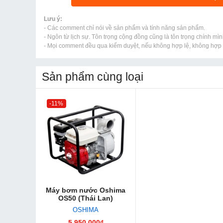
Lưu ý:
- Các comment chỉ nói về sản phẩm và tính năng sản phẩm.
- Ngôn từ lịch sự. Tôn trọng cộng đồng cũng là tôn trọng chính mìn
- Mọi comment đều qua kiểm duyệt, nếu không hợp lệ, không hợp l
Sản phẩm cùng loại
-11%
Máy bơm nước Oshima
OS50 (Thái Lan)
OSHIMA
5.950.000₫