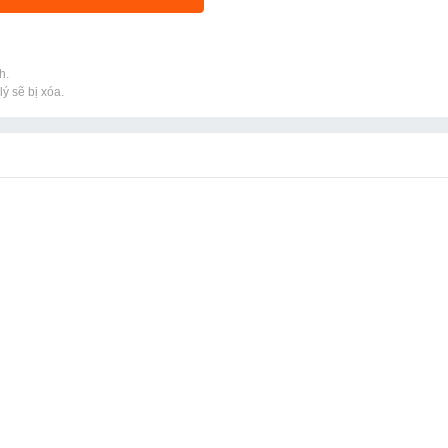
h.
ý sẽ bị xóa.