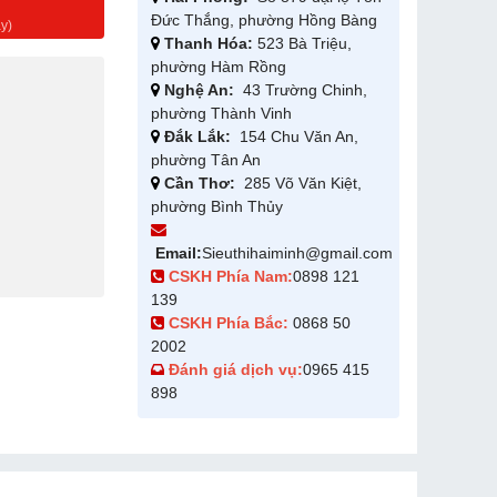
g
Đức Thắng, phường Hồng Bàng
y)
Thanh Hóa:
523 Bà Triệu,
phường Hàm Rồng
Nghệ An:
43 Trường Chinh,
phường Thành Vinh
Đắk Lắk:
154 Chu Văn An,
phường Tân An
Cần Thơ:
285 Võ Văn Kiệt,
phường Bình Thủy
Email:
Sieuthihaiminh@gmail.com
CSKH Phía Nam:
0898 121
139
CSKH Phía Bắc:
0868 50
2002
Đánh giá dịch vụ:
0965 415
898