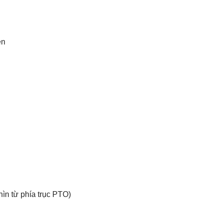
ên
ìn từ phía trục PTO)