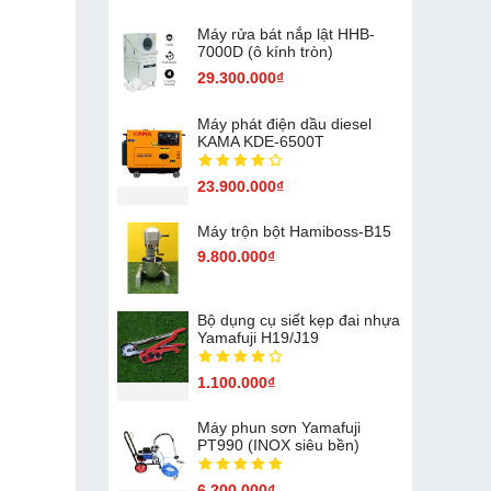
Máy rửa bát nắp lật HHB-
7000D (ô kính tròn)
29.300.000₫
Máy phát điện dầu diesel
KAMA KDE-6500T
23.900.000₫
Máy trộn bột Hamiboss-B15
9.800.000₫
Bộ dụng cụ siết kẹp đai nhựa
Yamafuji H19/J19
1.100.000₫
Máy phun sơn Yamafuji
PT990 (INOX siêu bền)
6.200.000₫