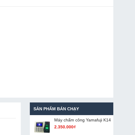
SẢN PHẨM BÁN CHẠY
Máy chấm cô​ng Yamafuji K14
2.350.000₫