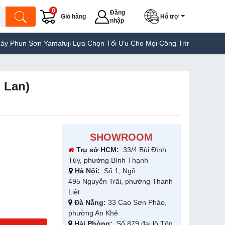
0
Đăng
Giỏ hàng
Hỗ trợ
nhập
Sơn Yamafuji Lựa Chọn Tối Ưu Cho Mọi Công Trình
Máy Hàn Túi Y
 Lan)
SHOWROOM
Trụ sở HCM:
33/4 Bùi Đình
Túy, phường Bình Thạnh
Hà Nội:
Số 1, Ngõ
495 Nguyễn Trãi, phường Thanh
Liệt
Đà Nẵng:
33 Cao Sơn Pháo,
phường An Khê
Hải Phòng:
Số 879 đại lộ Tôn