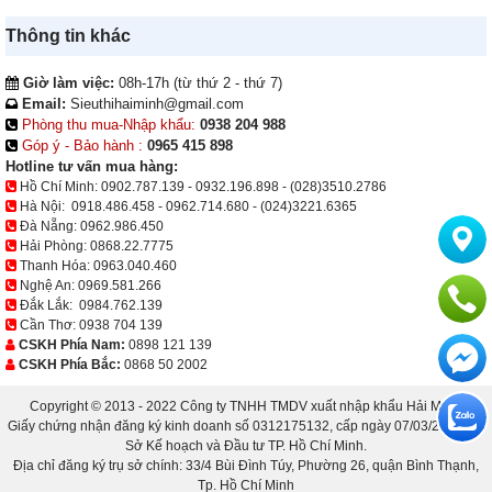
Thông tin khác
Giờ làm việc:
08h-17h (từ thứ 2 - thứ 7)
Email:
Sieuthihaiminh@gmail.com
Phòng thu mua-Nhập khẩu:
0938 204 988
Góp ý - Bảo hành :
0965 415 898
Hotline tư vấn mua hàng:
Hồ Chí Minh:
0902.787.139
-
0932.196.898
-
(028)3510.2786
Hà Nội:
0918.486.458
-
0962.714.680
-
(024)3221.6365
Đà Nẵng:
0962.986.450
Hải Phòng:
0868.22.7775
Thanh Hóa:
0963.040.460
Nghệ An:
0969.581.266
Đắk Lắk:
0984.762.139
Cần Thơ:
0938 704 139
CSKH Phía Nam:
0898 121 139
CSKH Phía Bắc:
0868 50 2002
Copyright © 2013 - 2022 Công ty TNHH TMDV xuất nhập khẩu Hải Minh.
Giấy chứng nhận đăng ký kinh doanh số 0312175132, cấp ngày 07/03/2013 bởi
Sở Kế hoạch và Đầu tư TP. Hồ Chí Minh.
Địa chỉ đăng ký trụ sở chính: 33/4 Bùi Đình Túy, Phường 26, quận Bình Thạnh,
Tp. Hồ Chí Minh