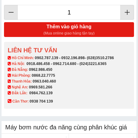
Thêm vào giỏ hàng
(Mua online giao hàng tận tay)
LIÊN HỆ TƯ VẤN
​ Hồ Chí Minh:
0902.787.139
-
0932.196.898
-
(028)3510.2786
Hà Nội:
0918.486.458
-
0962.714.680
-
(024)3221.6365
Đà Nẵng:
0962.986.450
Hải Phòng:
0868.22.7775
Thanh Hóa:
0963.040.460
Nghệ An:
0969.581.266
Đắk Lắk:
0984.762.139
Cần Thơ:
0938 704 139​
Máy bơm nước đa năng cùng phân khúc giá