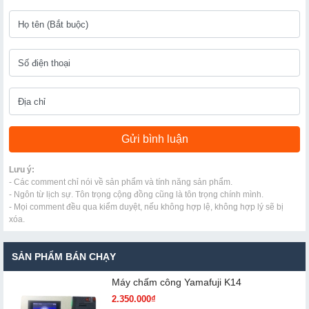
Lưu ý:
- Các comment chỉ nói về sản phẩm và tính năng sản phẩm.
- Ngôn từ lịch sự. Tôn trọng cộng đồng cũng là tôn trọng chính mình.
- Mọi comment đều qua kiểm duyệt, nếu không hợp lệ, không hợp lý sẽ bị
xóa.
SẢN PHẨM BÁN CHẠY
Máy chấm cô​ng Yamafuji K14
2.350.000₫