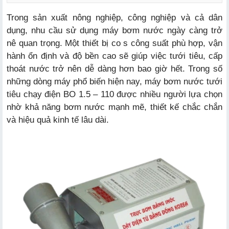
Trong sản xuất nông nghiệp, công nghiệp và cả dân
dụng, nhu cầu sử dụng
máy bơm nước
ngày càng trở
nê quan trọng. Một thiết bị co s công suất phù hợp, vận
hành ổn định và độ bền cao sẽ giúp việc tưới tiêu, cấp
a. công suất mạnh mẽ
thoát nước trở nên dễ dàng hơn bao giờ hết. Trong số
b. Thiết kế bền bỉ, chống ăn mòn
những dòng máy phổ biến hiện nay, máy bơm nước tưới
tiêu chạy điện BO 1.5 – 110 được nhiều người lựa chọn
c. Vận hành ổn định, tiết kiệm điện
nhờ khả năng bơm nước mạnh mẽ, thiết kế chắc chắn
và hiệu quả kinh tế lâu dài.