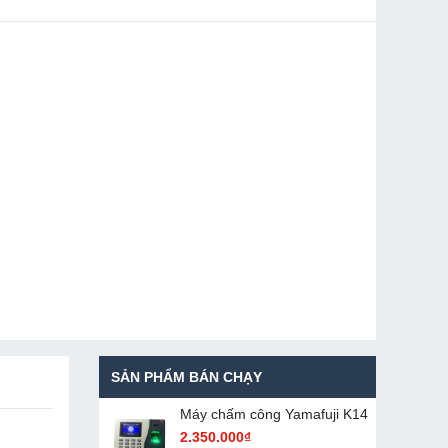
SẢN PHẨM BÁN CHẠY
Máy chấm cô​ng Yamafuji K14
2.350.000₫