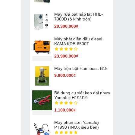
Máy rửa bát nắp lật HHB-
7000D (ô kính tròn)
29.300.000₫
Máy phát điện dầu diesel
KAMA KDE-6500T
23.900.000₫
Máy trộn bột Hamiboss-B15
9.800.000₫
Bộ dụng cụ siết kẹp đai nhựa
Yamafuji H19/J19
1.100.000₫
Máy phun sơn Yamafuji
PT990 (INOX siêu bền)