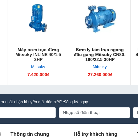
Máy bơm trục đứng
Bơm ly tâm trục ngang
Mitsuky INLINE 40/1.5
đầu gang Mitsuky CN80-
đ
2HP
160/22.5 30HP
Mitsuky
Mitsuky
7.420.000₫
27.260.000₫
m nhất nhận khuyến mãi đặc biệt? Đăng ký ngay.
Thông tin chung
Hỗ trợ khách hàng
U