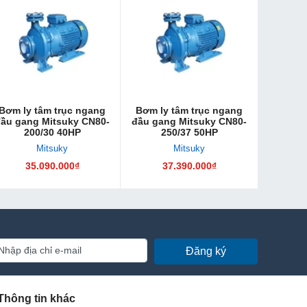
Bơm ly tâm trục ngang
Bơm ly tâm trục ngang
ầu gang Mitsuky CN80-
đầu gang Mitsuky CN80-
200/30 40HP
250/37 50HP
Mitsuky
Mitsuky
35.090.000₫
37.390.000₫
Đăng ký
Thông tin khác