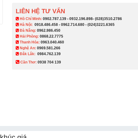
LIÊN HỆ TƯ VẤN
​ Hồ Chí Minh:
0902.787.139
-
0932.196.898
-
(028)3510.2786
Hà Nội:
0918.486.458
-
0962.714.680
-
(024)3221.6365
Đà Nẵng:
0962.986.450
Hải Phòng:
0868.22.7775
Thanh Hóa:
0963.040.460
Nghệ An:
0969.581.266
Đắk Lắk:
0984.762.139
Cần Thơ:
0938 704 139​
khúc giá