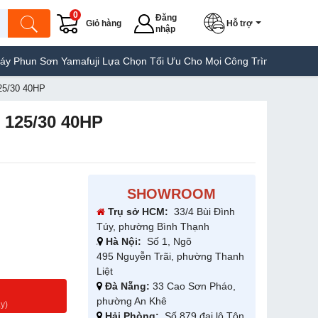
0
Đăng
Giỏ hàng
Hỗ trợ
nhập
 Sơn Yamafuji Lựa Chọn Tối Ưu Cho Mọi Công Trình
Máy Hàn Túi 
25/30 40HP
 125/30 40HP
SHOWROOM
Trụ sở HCM:
33/4 Bùi Đình
Túy, phường Bình Thạnh
Hà Nội:
Số 1, Ngõ
495 Nguyễn Trãi, phường Thanh
Liệt
Đà Nẵng:
33 Cao Sơn Pháo,
g
phường An Khê
y)
Hải Phòng:
Số 879 đại lộ Tôn