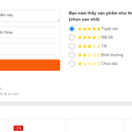
Bạn cảm thấy sản phẩm như t
(chọn sao nhé)
Tuyệt vời
Rất tốt
Tốt
Bình thường
Chưa đạt
h.
ý sẽ bị xóa.
-1%