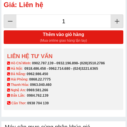
Giá: Liên hệ
Thêm vào giỏ hàng
(Mua online giao hàng tận tay)
LIÊN HỆ TƯ VẤN
​ Hồ Chí Minh:
0902.787.139
-
0932.196.898
-
(028)3510.2786
Hà Nội:
0918.486.458
-
0962.714.680
-
(024)3221.6365
Đà Nẵng:
0962.986.450
Hải Phòng:
0868.22.7775
Thanh Hóa:
0963.040.460
Nghệ An:
0969.581.266
Đắk Lắk:
0984.762.139
Cần Thơ:
0938 704 139​
Máy cân mực cùng phân khúc giá