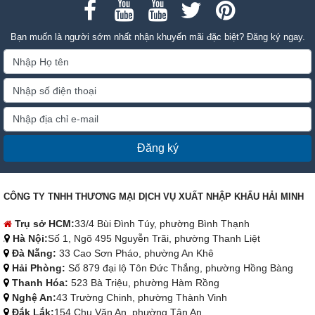
Bạn muốn là người sớm nhất nhận khuyến mãi đặc biệt? Đăng ký ngay.
Đăng ký
CÔNG TY TNHH THƯƠNG MẠI DỊCH VỤ XUẤT NHẬP KHẨU HẢI MINH
Trụ sở HCM:
33/4 Bùi Đình Túy, phường Bình Thạnh
Hà Nội:
Số 1, Ngõ 495 Nguyễn Trãi, phường Thanh Liệt
Đà Nẵng:
33 Cao Sơn Pháo, phường An Khê
Hải Phòng:
Số 879 đại lộ Tôn Đức Thắng, phường Hồng Bàng
Thanh Hóa:
523 Bà Triệu, phường Hàm Rồng
Nghệ An:
43 Trường Chinh, phường Thành Vinh
Đắk Lắk:
154 Chu Văn An, phường Tân An