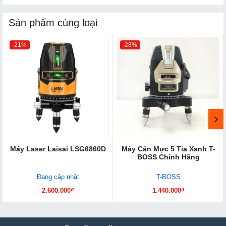
Sản phẩm cùng loại
-21%
-28%
Máy Laser Laisai LSG6860D
Máy Cân Mực 5 Tia Xan​h T-
BOSS Chính Hãng
Đang cập nhật
T-BOSS
2.600.000₫
1.440.000₫