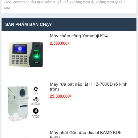
- Mọi comment đều qua kiểm duyệt, nếu không hợp lệ, không hợp lý sẽ bị
xóa.
SẢN PHẨM BÁN CHẠY
Máy chấm cô​ng Yamafuji K14
2.350.000₫
Máy rửa bát nắp lật HHB-7000D (ô kính
tròn)
29.300.000₫
Máy phát điện dầu diesel KAMA KDE-
6500T