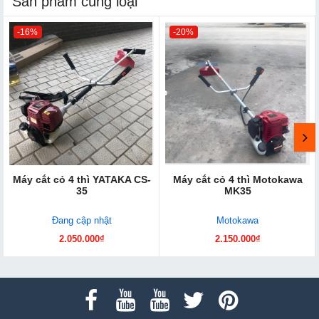
Sản phẩm cùng loại
-16%
-20%
Máy cắt cỏ 4 thì YATAKA CS-
Máy cắt cỏ 4 thì Motokawa
35
MK35
Đang cập nhật
Motokawa
2.050.000₫
2.150.000₫