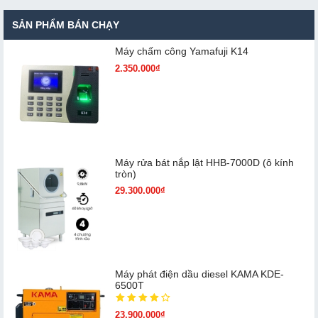
SẢN PHẨM BÁN CHẠY
Máy chấm cô​ng Yamafuji K14
2.350.000₫
Máy rửa bát nắp lật HHB-7000D (ô kính
tròn)
29.300.000₫
Máy phát điện dầu diesel KAMA KDE-
6500T
23.900.000₫