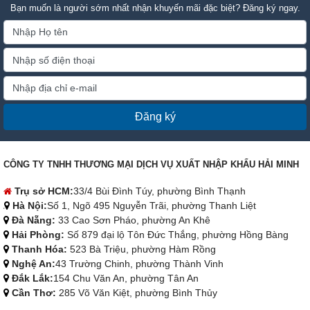
Bạn muốn là người sớm nhất nhận khuyến mãi đặc biệt? Đăng ký ngay.
Đăng ký
CÔNG TY TNHH THƯƠNG MẠI DỊCH VỤ XUẤT NHẬP KHẨU HẢI MINH
Trụ sở HCM:
33/4 Bùi Đình Túy, phường Bình Thạnh
Hà Nội:
Số 1, Ngõ 495 Nguyễn Trãi, phường Thanh Liệt
Đà Nẵng:
33 Cao Sơn Pháo, phường An Khê
Hải Phòng:
Số 879 đại lộ Tôn Đức Thắng, phường Hồng Bàng
Thanh Hóa:
523 Bà Triệu, phường Hàm Rồng
Nghệ An:
43 Trường Chinh, phường Thành Vinh
Đắk Lắk:
154 Chu Văn An, phường Tân An
Cần Thơ:
285 Võ Văn Kiệt, phường Bình Thủy