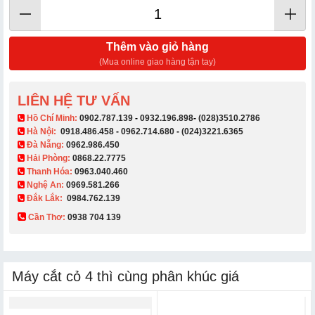
Thêm vào giỏ hàng
(Mua online giao hàng tận tay)
LIÊN HỆ TƯ VẤN
​ Hồ Chí Minh:
0902.787.139
-
0932.196.898
-
(028)3510.2786
Hà Nội:
0918.486.458
-
0962.714.680
-
(024)3221.6365
Đà Nẵng:
0962.986.450
Hải Phòng:
0868.22.7775
Thanh Hóa:
0963.040.460
Nghệ An:
0969.581.266
Đắk Lắk:
0984.762.139
Cần Thơ:
0938 704 139​
Máy cắt cỏ 4 thì cùng phân khúc giá