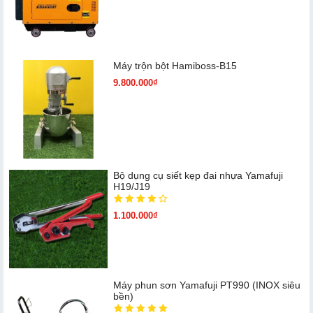
Máy trộn bột Hamiboss-B15
9.800.000₫
Bộ dụng cụ siết kẹp đai nhựa Yamafuji
H19/J19
1.100.000₫
Máy phun sơn Yamafuji PT990 (INOX siêu
bền)