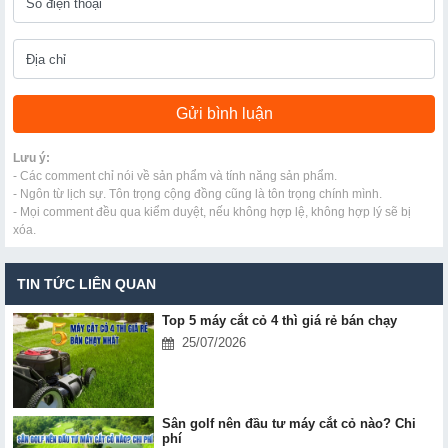
Lưu ý:
- Các comment chỉ nói về sản phẩm và tính năng sản phẩm.
- Ngôn từ lịch sự. Tôn trọng cộng đồng cũng là tôn trọng chính mình.
- Mọi comment đều qua kiểm duyệt, nếu không hợp lệ, không hợp lý sẽ bị
xóa.
TIN TỨC LIÊN QUAN
Top 5 máy cắt cỏ 4 thì giá rẻ bán chạy
25/07/2026
Sân golf nên đầu tư máy cắt cỏ nào? Chi
phí