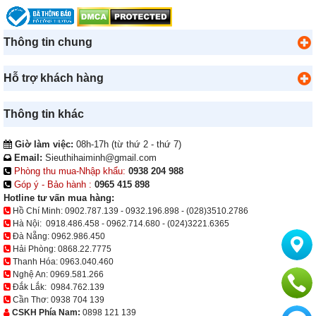
Thông tin chung
Hỗ trợ khách hàng
Thông tin khác
Giờ làm việc:
08h-17h (từ thứ 2 - thứ 7)
Email:
Sieuthihaiminh@gmail.com
Phòng thu mua-Nhập khẩu:
0938 204 988
Góp ý - Bảo hành :
0965 415 898
Hotline tư vấn mua hàng:
Hồ Chí Minh:
0902.787.139
-
0932.196.898
-
(028)3510.2786
Hà Nội:
0918.486.458
-
0962.714.680
-
(024)3221.6365
Đà Nẵng:
0962.986.450
Hải Phòng:
0868.22.7775
Thanh Hóa:
0963.040.460
Nghệ An:
0969.581.266
Đắk Lắk:
0984.762.139
Cần Thơ:
0938 704 139
CSKH Phía Nam:
0898 121 139