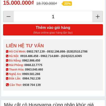
15.000.000₫
18.700.000₫
20%
Thêm vào giỏ hàng
(Mua online giao hàng tận tay)
LIÊN HỆ TƯ VẤN
​ Hồ Chí Minh:
0902.787.139
-
0932.196.898
-
(028)3510.2786
Hà Nội:
0918.486.458
-
0962.714.680
-
(024)3221.6365
Đà Nẵng:
0962.986.450
Hải Phòng:
0868.22.7775
Thanh Hóa:
0963.040.460
Nghệ An:
0969.581.266
Đắk Lắk:
0984.762.139
Cần Thơ:
0938 704 139​
Máy cắt cỏ Husqvarna cùng phân khúc giá