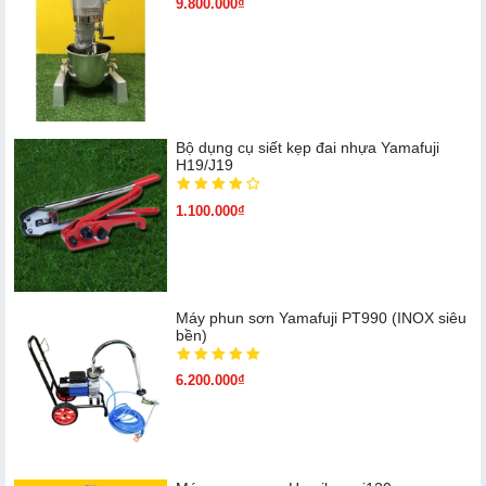
9.800.000₫
Bộ dụng cụ siết kẹp đai nhựa Yamafuji
H19/J19
1.100.000₫
Máy phun sơn Yamafuji PT990 (INOX siêu
bền)
6.200.000₫