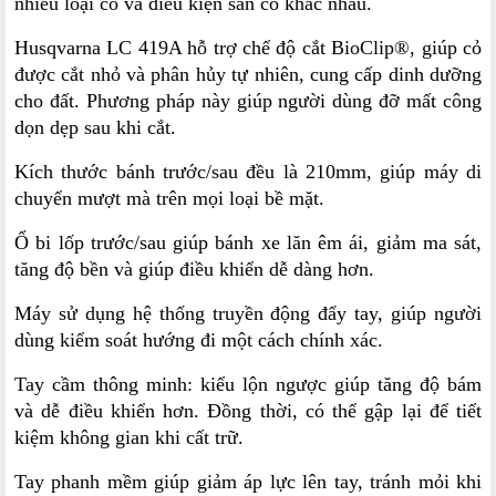
nhiều loại cỏ và điều kiện sân cỏ khác nhau.
Husqvarna LC 419A hỗ trợ chế độ cắt BioClip®, giúp cỏ 
được cắt nhỏ và phân hủy tự nhiên, cung cấp dinh dưỡng 
cho đất. Phương pháp này giúp người dùng đỡ mất công 
dọn dẹp sau khi cắt.
Kích thước bánh trước/sau đều là 210mm, giúp máy di 
chuyển mượt mà trên mọi loại bề mặt.
Ổ bi lốp trước/sau giúp bánh xe lăn êm ái, giảm ma sát, 
tăng độ bền và giúp điều khiển dễ dàng hơn.
Máy sử dụng hệ thống truyền động đẩy tay, giúp người 
dùng kiểm soát hướng đi một cách chính xác.
Tay cầm thông minh: kiểu lộn ngược giúp tăng độ bám 
và dễ điều khiển hơn. Đồng thời, có thể gập lại để tiết 
kiệm không gian khi cất trữ.
Tay phanh mềm giúp giảm áp lực lên tay, tránh mỏi khi 