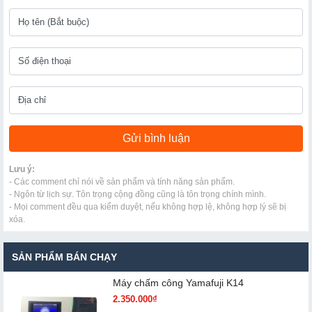
Lưu ý:
- Các comment chỉ nói về sản phẩm và tính năng sản phẩm.
- Ngôn từ lịch sự. Tôn trọng cộng đồng cũng là tôn trọng chính mình.
- Mọi comment đều qua kiểm duyệt, nếu không hợp lệ, không hợp lý sẽ bị
xóa.
SẢN PHẨM BÁN CHẠY
Máy chấm cô​ng Yamafuji K14
2.350.000₫