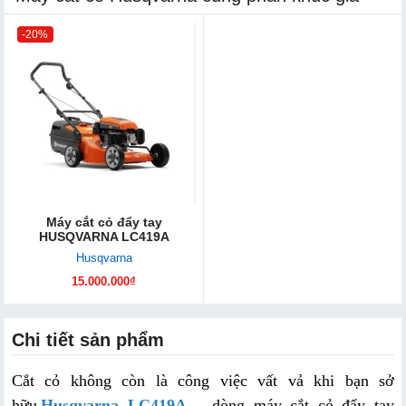
-20%
Máy cắt cỏ đẩy tay
HUSQVARNA LC419A
Husqvarna
15.000.000₫
Chi tiết sản phẩm
Cắt cỏ không còn là công việc vất vả khi bạn sở 
hữu
Husqvarna LC419A
 – dòng máy cắt cỏ đẩy tay 