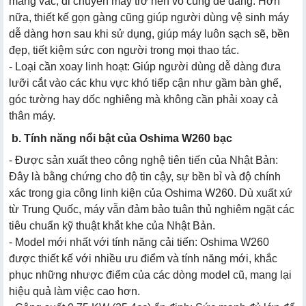
mang vác, di chuyển máy trở nên vô cùng dễ dàng. Hơn
nữa, thiết kế gọn gàng cũng giúp người dùng vệ sinh máy
dễ dàng hơn sau khi sử dụng, giúp máy luôn sạch sẽ, bền
đẹp, tiết kiệm sức con người trong mọi thao tác.
- Loại cần xoay linh hoạt: Giúp người dùng dễ dàng đưa
lưỡi cắt vào các khu vực khó tiếp cận như gầm bàn ghế,
góc tường hay dốc nghiêng mà không cần phải xoay cả
thân máy.
b. Tính năng nổi bật của Oshima W260 bạc
- Được sản xuất theo công nghệ tiên tiến của Nhật Bản:
Đây là bằng chứng cho độ tin cậy, sự bền bỉ và độ chính
xác trong gia công linh kiện của Oshima W260. Dù xuất xứ
từ Trung Quốc, máy vẫn đảm bảo tuân thủ nghiêm ngặt các
tiêu chuẩn kỹ thuật khắt khe của Nhật Bản.
- Model mới nhất với tính năng cải tiến: Oshima W260
được thiết kế với nhiều ưu điểm và tính năng mới, khắc
phục những nhược điểm của các dòng model cũ, mang lại
hiệu quả làm việc cao hơn.