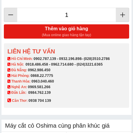
Thêm vào giỏ hàng
(Mua online giao hàng tận tay)
LIÊN HỆ TƯ VẤN
​ Hồ Chí Minh:
0902.787.139
-
0932.196.898
-
(028)3510.2786
Hà Nội:
0918.486.458
-
0962.714.680
-
(024)3221.6365
Đà Nẵng:
0962.986.450
Hải Phòng:
0868.22.7775
Thanh Hóa:
0963.040.460
Nghệ An:
0969.581.266
Đắk Lắk:
0984.762.139
Cần Thơ:
0938 704 139​
Máy cắt cỏ Oshima cùng phân khúc giá