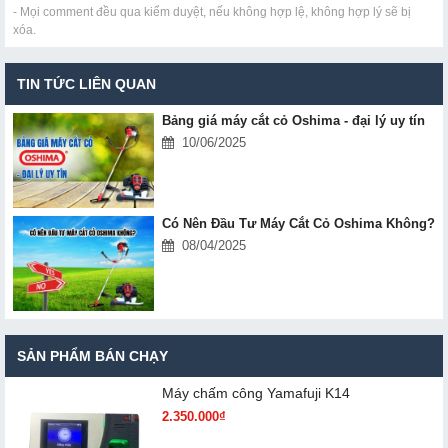
- Mọi comment đều qua kiểm duyệt, nếu không hợp lệ, không hợp lý sẽ bị
xóa.
TIN TỨC LIÊN QUAN
Bảng giá máy cắt cỏ Oshima - đại lý uy tín
10/06/2025
Có Nên Đầu Tư Máy Cắt Cỏ Oshima Không?
08/04/2025
SẢN PHẨM BÁN CHẠY
Máy chấm cô​ng Yamafuji K14
2.350.000₫