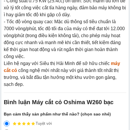
- Công suất 0.75 KW (25.4cc) ổn định: Sức mạnh đủ lớn để
xử lý tốt công việc cắt tỉa hàng ngày, đảm bảo máy không bị
ì hay giảm tốc độ khi gặp cỏ dày.
- Tốc độ vòng quay cao: Mặc dù thông số tiêu chuẩn là
7000 vòng/phút, tốc độ tối đa của máy có thể đạt tới 12.000
vòng/phút (trong điều kiện không tải), cho phép máy hoạt
động cực nhanh và mạnh mẽ khi cần thiết, tiết kiệm đáng
kể thời gian hoạt động và rút ngắn thời gian hoàn thành
công việc.
Liên hệ ngay với Siêu thị Hải Minh để sở hữu chiếc
máy
cắt cỏ
công nghệ mới nhất này với giá thành tốt nhất thị
trường, và bắt đầu tận hưởng một khu vườn gọn gàng,
sạch đẹp.
Bình luận Máy cắt cỏ Oshima W260 bạc
Bạn cảm thấy sản phẩm như thế nào? (chọn sao nhé)
Tuyệt vời