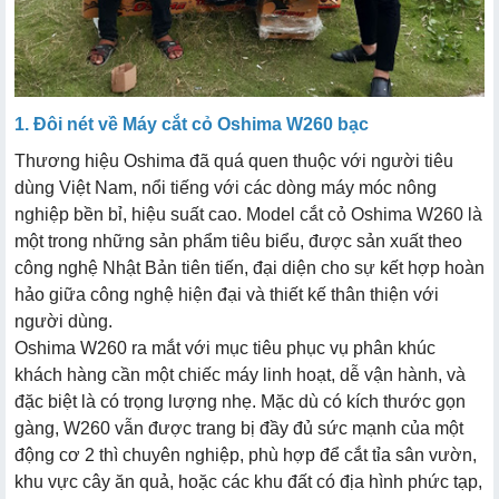
1. Đôi nét về Máy cắt cỏ Oshima W260 bạc
Thương hiệu Oshima đã quá quen thuộc với người tiêu
dùng Việt Nam, nổi tiếng với các dòng máy móc nông
nghiệp bền bỉ, hiệu suất cao. Model cắt cỏ Oshima W260 là
một trong những sản phẩm tiêu biểu, được sản xuất theo
công nghệ Nhật Bản tiên tiến, đại diện cho sự kết hợp hoàn
hảo giữa công nghệ hiện đại và thiết kế thân thiện với
người dùng.
Oshima W260 ra mắt với mục tiêu phục vụ phân khúc
khách hàng cần một chiếc máy linh hoạt, dễ vận hành, và
đặc biệt là có trọng lượng nhẹ. Mặc dù có kích thước gọn
gàng, W260 vẫn được trang bị đầy đủ sức mạnh của một
động cơ 2 thì chuyên nghiệp, phù hợp để cắt tỉa sân vườn,
khu vực cây ăn quả, hoặc các khu đất có địa hình phức tạp,