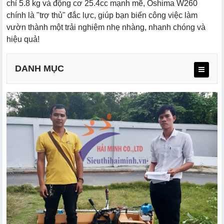
chỉ 5.8 kg và động cơ 25.4cc mạnh mẽ, Oshima W260
chính là "trợ thủ" đắc lực, giúp bạn biến công việc làm
vườn thành một trải nghiệm nhẹ nhàng, nhanh chóng và
hiệu quả!
DANH MỤC
a. Thiết kế gọn nhẹ, thân thiện với người dùng
b. Tính năng nổi bật của Oshima W260 bạc