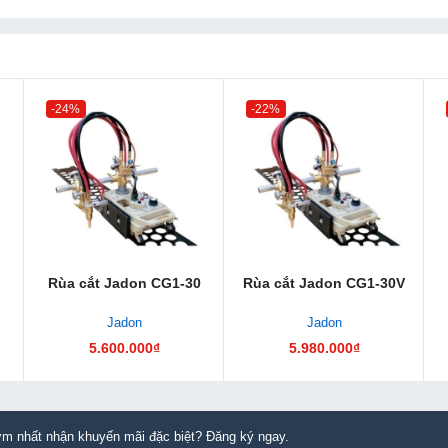
-24%
-22%
Rùa cắt Jadon CG1-30
Rùa cắt Jadon CG1-30V
Jadon
Jadon
5.600.000₫
5.980.000₫
m nhất nhận khuyến mãi đặc biệt? Đăng ký ngay.