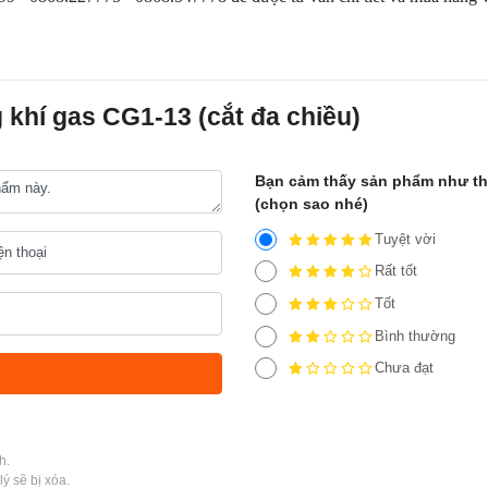
g khí gas CG1-13 (cắt đa chiều)
Bạn cảm thấy sản phẩm như t
(chọn sao nhé)
Tuyệt vời
Rất tốt
Tốt
Bình thường
Chưa đạt
h.
ý sẽ bị xóa.