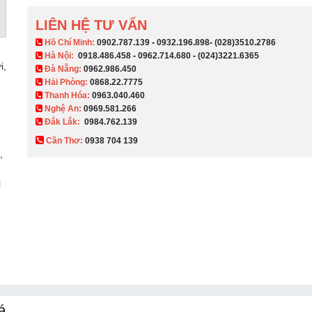
LIÊN HỆ TƯ VẤN
​ Hồ Chí Minh:
0902.787.139
-
0932.196.898
-
(028)3510.2786
Hà Nội:
0918.486.458
-
0962.714.680
-
(024)3221.6365
i,
Đà Nẵng:
0962.986.450
Hải Phòng:
0868.22.7775
Thanh Hóa:
0963.040.460
Nghệ An:
0969.581.266
Đắk Lắk:
0984.762.139
Cần Thơ:
0938 704 139​
,
i
á