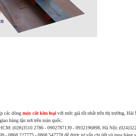
cấp các dòng
máy cắt kim loại
với mức giá tốt nhất trên thị trường, Hải
ao hàng tận nơi trên toàn quốc.
 sdt HCM: (028)3510 2786 - 0902787139 - 0932196898, Hà Nội: (024)32
9 - 0868.227775 - 0868.547778 để được tư vấn chi tiết và mua hàng v