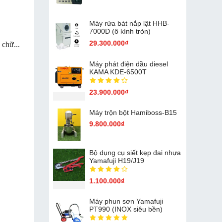
Máy rửa bát nắp lật HHB-
7000D (ô kính tròn)
29.300.000₫
 chữ...
Máy phát điện dầu diesel
KAMA KDE-6500T
23.900.000₫
Máy trộn bột Hamiboss-B15
9.800.000₫
Bộ dụng cụ siết kẹp đai nhựa
Yamafuji H19/J19
1.100.000₫
Máy phun sơn Yamafuji
PT990 (INOX siêu bền)