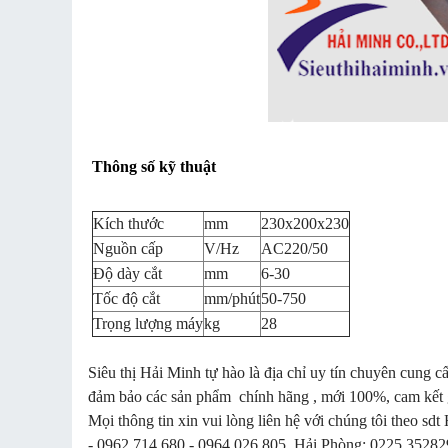
Thông số kỹ thuật
Kích thước
mm
230x200x230
Nguồn cấp
V/Hz
AC220/50
Độ dày cắt
mm
6-30
Tốc độ cắt
mm/phút
50-750
Trọng lượng máy
kg
28
Siêu thị Hải Minh tự hào là địa chỉ uy tín chuyên cung 
đảm bảo các sản phẩm chính hãng , mới 100%, cam kết gi
Mọi thông tin xin vui lòng liên hệ với chúng tôi theo
- 0962 714 680 - 0964 026 805, Hải Phòng: 0225.352829