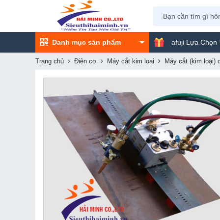
Danh mục sản phẩm
Máy Phun Sơn Yamafuji Lựa Chọn Tối Ưu C
Trang chủ
Điện cơ
Máy cắt kim loại
Máy cắt (kim loại) 