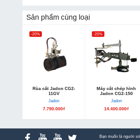
Sản phẩm cùng loại
-20%
-20%
Rùa cắt Jadon CG2-
Máy cắt chép hình
11GV
Jadon CG2-150
Jadon
Jadon
7.790.000₫
14.400.000₫
Bạn muốn là người sớ