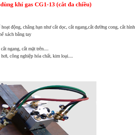
 dùng khí gas CG1-13 (cắt đa chiều)
ể hoạt động, chẳng hạn như cắt dọc, cắt ngang,cắt đường cong, cắt hình
 nhẹ, có thể xách bằng tay
ển
 đứng, cắt ngang, cắt mặt trên....
 hơi, công nghiệp hóa chất, kim loại....