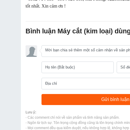
tốt nhất. Xin cảm ơn !
Bình luận Máy cắt (kim loại) dùn
Lưu ý:
- Các comment chỉ nói về sản phẩm và tính năng sản phẩm.
- Ngôn từ lịch sự. Tôn trọng cộng đồng cũng là tôn trọng chính mìn
- Mọi comment đều qua kiểm duyệt, nếu không hợp lệ, không hợp l