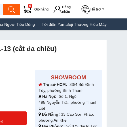
0
Đăng
Giỏ hàng
Hỗ trợ
nhập
 Tiêu Dùng
Tời điện Yamafuji Thương Hiệu Máy Tời Giá Rẻ Tại Việ
-13 (cắt đa chiều)
SHOWROOM
Trụ sở HCM:
33/4 Bùi Đình
Túy, phường Bình Thạnh
Hà Nội:
Số 1, Ngõ
495 Nguyễn Trãi, phường Thanh
Liệt
Đà Nẵng:
33 Cao Sơn Pháo,
g
phường An Khê
y)
Hải Phòng:
Số 879 đại lộ Tôn