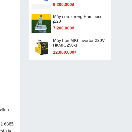
6.200.000₫
Máy cưa xương Hamiboss-
j120
7.200.000₫
Máy hàn MIG inverter 220V
HKMIG250-1
12.860.000₫
 Minh
21 6365
ới giá