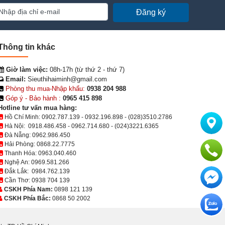
Đăng ký
Thông tin khác
Giờ làm việc:
08h-17h (từ thứ 2 - thứ 7)
Email:
Sieuthihaiminh@gmail.com
Phòng thu mua-Nhập khẩu:
0938 204 988
Góp ý - Bảo hành :
0965 415 898
Hotline tư vấn mua hàng:
Hồ Chí Minh:
0902.787.139
-
0932.196.898
-
(028)3510.2786
Hà Nội:
0918.486.458
-
0962.714.680
-
(024)3221.6365
Đà Nẵng:
0962.986.450
Hải Phòng:
0868.22.7775
Thanh Hóa:
0963.040.460
Nghệ An:
0969.581.266
Đắk Lắk:
0984.762.139
Cần Thơ:
0938 704 139
CSKH Phía Nam:
0898 121 139
CSKH Phía Bắc:
0868 50 2002