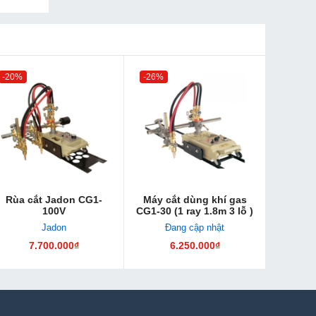
-20%
-26%
Rùa cắt Jadon CG1-
Máy cắt dùng khí gas
100V
CG1-30 (1 ray 1.8m 3 lỗ )
Jadon
Đang cập nhật
7.700.000₫
6.250.000₫