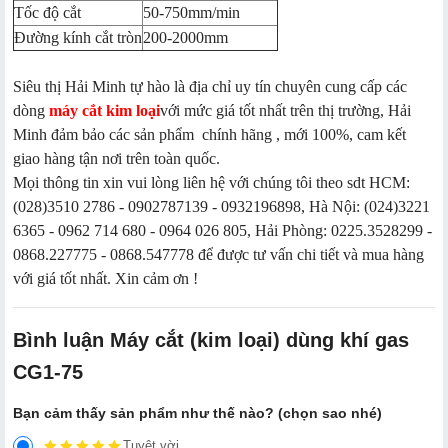
Tốc độ cắt
50-750mm/min
Đường kính cắt tròn
200-2000mm
Siêu thị Hải Minh tự hào là địa chỉ uy tín chuyên cung cấp các
dòng
máy cắt kim loại
với mức giá tốt nhất trên thị trường, Hải
Minh đảm bảo các sản phẩm chính hãng , mới 100%, cam kết
giao hàng tận nơi trên toàn quốc.
Mọi thông tin xin vui lòng liên hệ với chúng tôi theo sdt HCM:
(028)3510 2786 - 0902787139 - 0932196898, Hà Nội: (024)3221
6365 - 0962 714 680 - 0964 026 805, Hải Phòng: 0225.3528299 -
0868.227775 - 0868.547778 để được tư vấn chi tiết và mua hàng
với giá tốt nhất. Xin cảm ơn !
Bình luận Máy cắt (kim loại) dùng khí gas
CG1-75
Bạn cảm thấy sản phẩm như thế nào? (chọn sao nhé)
Tuyệt vời