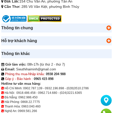
Đắk Lắk:
154 Chu Văn An, phường Tân An
Cần Thơ:
285 Võ Văn Kiệt, phường Bình Thủy
Thông tin chung
Hỗ trợ khách hàng
Thông tin khác
Giờ làm việc:
08h-17h (từ thứ 2 - thứ 7)
Email:
Sieuthihaiminh@gmail.com
Phòng thu mua-Nhập khẩu:
0938 204 988
Góp ý - Bảo hành :
0965 415 898
Hotline tư vấn mua hàng:
Hồ Chí Minh:
0902.787.139
-
0932.196.898
-
(028)3510.2786
Hà Nội:
0918.486.458
-
0962.714.680
-
(024)3221.6365
Đà Nẵng:
0962.986.450
Hải Phòng:
0868.22.7775
Thanh Hóa:
0963.040.460
Nghệ An:
0969.581.266