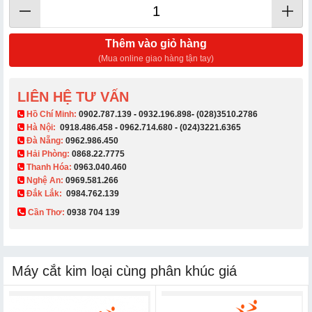
Thêm vào giỏ hàng
(Mua online giao hàng tận tay)
LIÊN HỆ TƯ VẤN
​ Hồ Chí Minh:
0902.787.139
-
0932.196.898
-
(028)3510.2786
Hà Nội:
0918.486.458
-
0962.714.680
-
(024)3221.6365
Đà Nẵng:
0962.986.450
Hải Phòng:
0868.22.7775
Thanh Hóa:
0963.040.460
Nghệ An:
0969.581.266
Đắk Lắk:
0984.762.139
Cần Thơ:
0938 704 139​
Máy cắt kim loại cùng phân khúc giá