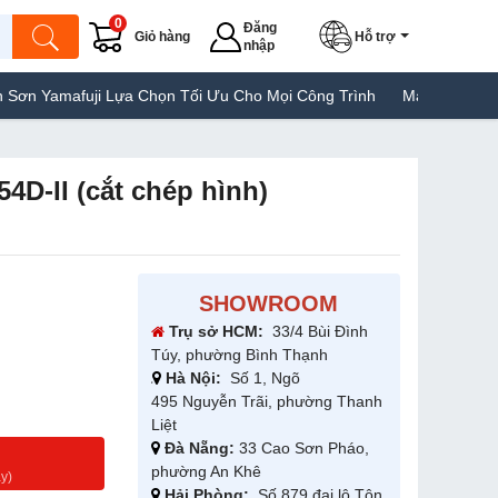
0
Đăng
Giỏ hàng
Hỗ trợ
nhập
mafuji Lựa Chọn Tối Ưu Cho Mọi Công Trình
Máy Hàn Túi Yamafuj
54D-II (cắt chép hình)
SHOWROOM
Trụ sở HCM:
33/4 Bùi Đình
Túy, phường Bình Thạnh
Hà Nội:
Số 1, Ngõ
495 Nguyễn Trãi, phường Thanh
Liệt
Đà Nẵng:
33 Cao Sơn Pháo,
g
phường An Khê
y)
Hải Phòng:
Số 879 đại lộ Tôn