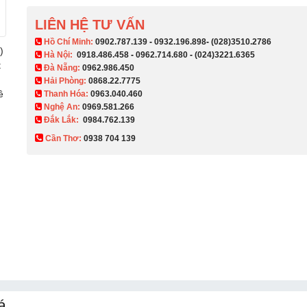
LIÊN HỆ TƯ VẤN
​ Hồ Chí Minh:
0902.787.139
-
0932.196.898
-
(028)3510.2786
)
Hà Nội:
0918.486.458
-
0962.714.680
-
(024)3221.6365
t
Đà Nẵng:
0962.986.450
Hải Phòng:
0868.22.7775
ề
Thanh Hóa:
0963.040.460
Nghệ An:
0969.581.266
Đắk Lắk:
0984.762.139
Cần Thơ:
0938 704 139​
á