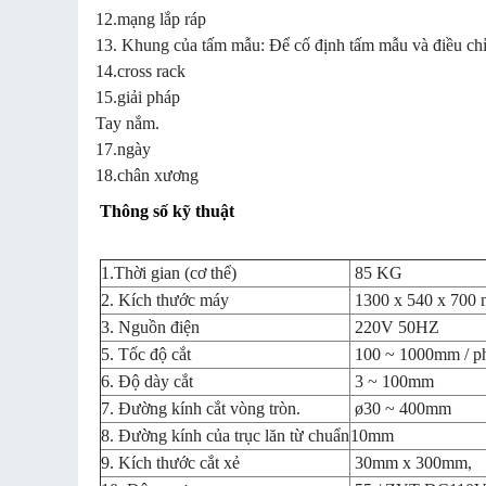
12.mạng lắp ráp
13. Khung của tấm mẫu: Để cố định tấm mẫu và điều chỉ
14.cross rack
15.giải pháp
Tay nắm.
17.ngày
18.chân xương
Thông số kỹ thuật
1.Thời gian (cơ thể)
85 KG
2. Kích thước máy
1300 x 540 x 700
3. Nguồn điện
220V 50HZ
5. Tốc độ cắt
100 ~ 1000mm / p
6. Độ dày cắt
3 ~ 100mm
7. Đường kính cắt vòng tròn.
ø30 ~ 400mm
8. Đường kính của trục lăn từ chuẩn
10mm
9. Kích thước cắt xẻ
30mm x 300mm,