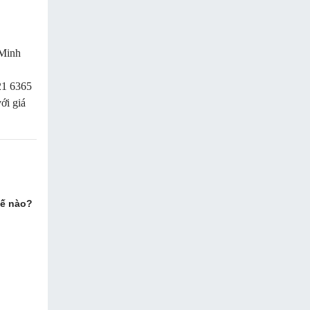
 Minh
21 6365
ới giá
hế nào?