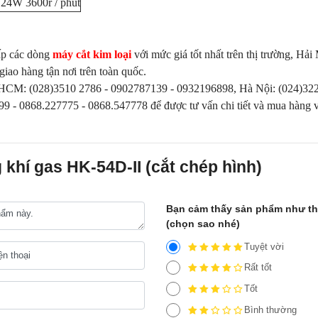
4W 3600r / phút
cấp các dòng
máy cắt kim loại
với mức giá tốt nhất trên thị trường, Hải
ao hàng tận nơi trên toàn quốc.
 sdt HCM: (028)3510 2786 - 0902787139 - 0932196898, Hà Nội: (024)32
9 - 0868.227775 - 0868.547778 để được tư vấn chi tiết và mua hàng v
 khí gas HK-54D-II (cắt chép hình)
Bạn cảm thấy sản phẩm như t
(chọn sao nhé)
Tuyệt vời
Rất tốt
Tốt
Bình thường