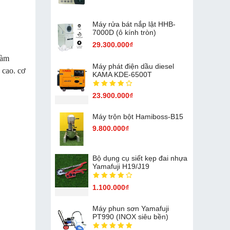
Máy rửa bát nắp lật HHB-
7000D (ô kính tròn)
29.300.000₫
làm
Máy phát điện dầu diesel
 cao. cơ
KAMA KDE-6500T
23.900.000₫
Máy trộn bột Hamiboss-B15
9.800.000₫
Bộ dụng cụ siết kẹp đai nhựa
Yamafuji H19/J19
1.100.000₫
Máy phun sơn Yamafuji
PT990 (INOX siêu bền)