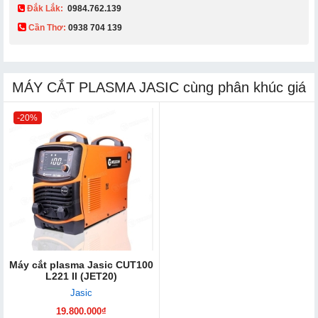
Đắk Lắk:
0984.762.139
Cần Thơ:
0938 704 139​
MÁY CẮT PLASMA JASIC cùng phân khúc giá
-20%
Máy cắt plasma Jasic CUT100
L221 II (JET20)
Jasic
19.800.000₫