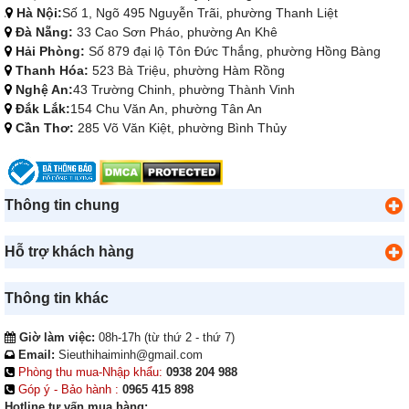
Hà Nội:
Số 1, Ngõ 495 Nguyễn Trãi, phường Thanh Liệt
Đà Nẵng:
33 Cao Sơn Pháo, phường An Khê
Hải Phòng:
Số 879 đại lộ Tôn Đức Thắng, phường Hồng Bàng
Thanh Hóa:
523 Bà Triệu, phường Hàm Rồng
Nghệ An:
43 Trường Chinh, phường Thành Vinh
Đắk Lắk:
154 Chu Văn An, phường Tân An
Cần Thơ:
285 Võ Văn Kiệt, phường Bình Thủy
Thông tin chung
Hỗ trợ khách hàng
Thông tin khác
Giờ làm việc:
08h-17h (từ thứ 2 - thứ 7)
Email:
Sieuthihaiminh@gmail.com
Phòng thu mua-Nhập khẩu:
0938 204 988
Góp ý - Bảo hành :
0965 415 898
Hotline tư vấn mua hàng: