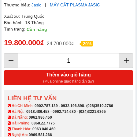
Thương hiệu:
Jasic
|
MÁY CẮT PLASMA JASIC
Xuất xứ: Trung Quốc
Bảo hành: 18 Tháng
Tình trạng:
Còn hàng
19.800.000₫
24.700.000₫
20%
Thêm vào giỏ hàng
(Mua online giao hàng tận tay)
LIÊN HỆ TƯ VẤN
​ Hồ Chí Minh:
0902.787.139
-
0932.196.898
-
(028)3510.2786
Hà Nội:
0918.486.458
-
0962.714.680
-
(024)3221.6365
Đà Nẵng:
0962.986.450
Hải Phòng:
0868.22.7775
Thanh Hóa:
0963.040.460
Nghệ An:
0969.581.266