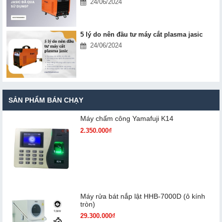
24/06/2024
5 lý do nên đầu tư máy cắt plasma jasic
24/06/2024
SẢN PHẨM BÁN CHẠY
Máy chấm cô​ng Yamafuji K14
2.350.000₫
Máy rửa bát nắp lật HHB-7000D (ô kính
tròn)
29.300.000₫