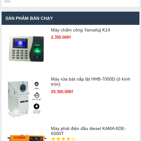
xóa.
SẢN PHẨM BÁN CHẠY
Máy chấm cô​ng Yamafuji K14
2.350.000₫
Máy rửa bát nắp lật HHB-7000D (ô kính
tròn)
29.300.000₫
Máy phát điện dầu diesel KAMA KDE-
6500T