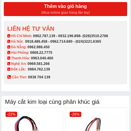
Thêm vào giỏ hàng
(Mua online giao hàng tận tay)
LIÊN HỆ TƯ VẤN
​ Hồ Chí Minh:
0902.787.139
-
0932.196.898
-
(028)3510.2786
Hà Nội:
0918.486.458
-
0962.714.680
-
(024)3221.6365
Đà Nẵng:
0962.986.450
Hải Phòng:
0868.22.7775
Thanh Hóa:
0963.040.460
Nghệ An:
0969.581.266
Đắk Lắk:
0984.762.139
Cần Thơ:
0938 704 139​
Máy cắt kim loại cùng phân khúc giá
-22%
-26%