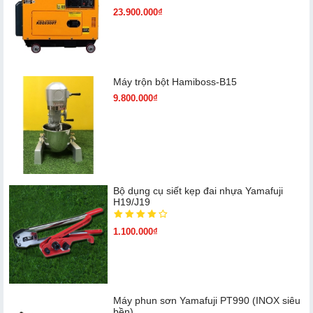
23.900.000₫
Máy trộn bột Hamiboss-B15
9.800.000₫
Bộ dụng cụ siết kẹp đai nhựa Yamafuji
H19/J19
1.100.000₫
Máy phun sơn Yamafuji PT990 (INOX siêu
bền)