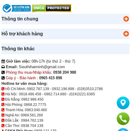
Thông tin chung
Hỗ trợ khách hàng
Thông tin khác
Giờ làm việc:
08h-17h (từ thứ 2 - thứ 7)
Email:
Sieuthihaiminh@gmail.com
Phòng thu mua-Nhập khẩu:
0938 204 988
Góp ý - Bảo hành :
0965 415 898
Hotline tư vấn mua hàng:
Hồ Chí Minh:
0902.787.139
-
0932.196.898
-
(028)3510.2786
Hà Nội:
0918.486.458
-
0962.714.680
-
(024)3221.6365
Đà Nẵng:
0962.986.450
Hải Phòng:
0868.22.7775
Thanh Hóa:
0963.040.460
Nghệ An:
0969.581.266
Đắk Lắk:
0984.762.139
Cần Thơ:
0938 704 139
CSKH Phía Nam:
0898 121 139