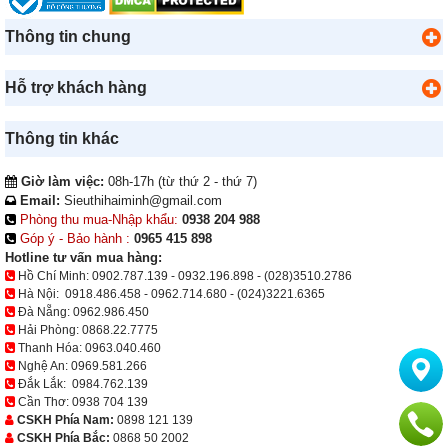
Thông tin chung
Hỗ trợ khách hàng
Thông tin khác
Giờ làm việc:
08h-17h (từ thứ 2 - thứ 7)
Email:
Sieuthihaiminh@gmail.com
Phòng thu mua-Nhập khẩu:
0938 204 988
Góp ý - Bảo hành :
0965 415 898
Hotline tư vấn mua hàng:
Hồ Chí Minh:
0902.787.139
-
0932.196.898
-
(028)3510.2786
Hà Nội:
0918.486.458
-
0962.714.680
-
(024)3221.6365
Đà Nẵng:
0962.986.450
Hải Phòng:
0868.22.7775
Thanh Hóa:
0963.040.460
Nghệ An:
0969.581.266
Đắk Lắk:
0984.762.139
Cần Thơ:
0938 704 139
CSKH Phía Nam:
0898 121 139
CSKH Phía Bắc:
0868 50 2002