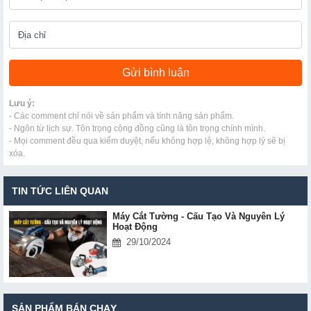
Lưu ý:
- Các comment chỉ nói về sản phẩm và tính năng sản phẩm.
- Ngôn từ lịch sự. Tôn trọng cộng đồng cũng là tôn trọng chính mình.
- Mọi comment đều qua kiểm duyệt, nếu không hợp lệ, không hợp lý sẽ bị
xóa.
TIN TỨC LIÊN QUAN
Máy Cắt Tường - Cấu Tạo Và Nguyên Lý
Hoạt Động
29/10/2024
SẢN PHẨM BÁN CHẠY