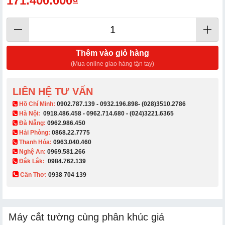
171.400.000₫
Thêm vào giỏ hàng
(Mua online giao hàng tận tay)
LIÊN HỆ TƯ VẤN
​ Hồ Chí Minh:
0902.787.139
-
0932.196.898
-
(028)3510.2786
Hà Nội:
0918.486.458
-
0962.714.680
-
(024)3221.6365
Đà Nẵng:
0962.986.450
Hải Phòng:
0868.22.7775
Thanh Hóa:
0963.040.460
Nghệ An:
0969.581.266
Đắk Lắk:
0984.762.139
Cần Thơ:
0938 704 139​
Máy cắt tường cùng phân khúc giá