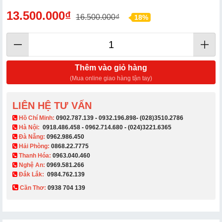
13.500.000₫
16.500.000₫
18%
Thêm vào giỏ hàng
(Mua online giao hàng tận tay)
LIÊN HỆ TƯ VẤN
​ Hồ Chí Minh:
0902.787.139
-
0932.196.898
-
(028)3510.2786
Hà Nội:
0918.486.458
-
0962.714.680
-
(024)3221.6365
Đà Nẵng:
0962.986.450
Hải Phòng:
0868.22.7775
Thanh Hóa:
0963.040.460
Nghệ An:
0969.581.266
Đắk Lắk:
0984.762.139
Cần Thơ:
0938 704 139​