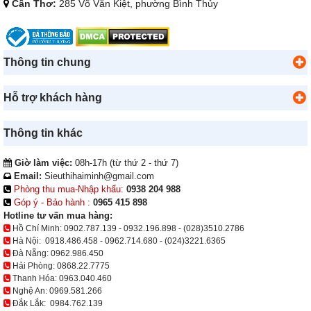
Cần Thơ:
285 Võ Văn Kiệt, phường Bình Thủy
Thông tin chung
Hỗ trợ khách hàng
Thông tin khác
Giờ làm việc:
08h-17h (từ thứ 2 - thứ 7)
Email:
Sieuthihaiminh@gmail.com
Phòng thu mua-Nhập khẩu:
0938 204 988
Góp ý - Bảo hành :
0965 415 898
Hotline tư vấn mua hàng:
Hồ Chí Minh:
0902.787.139
-
0932.196.898
-
(028)3510.2786
Hà Nội:
0918.486.458
-
0962.714.680
-
(024)3221.6365
Đà Nẵng:
0962.986.450
Hải Phòng:
0868.22.7775
Thanh Hóa:
0963.040.460
Nghệ An:
0969.581.266
Đắk Lắk:
0984.762.139