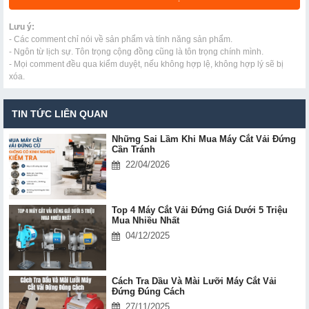
Lưu ý:
- Các comment chỉ nói về sản phẩm và tính năng sản phẩm.
- Ngôn từ lịch sự. Tôn trọng cộng đồng cũng là tôn trọng chính mình.
- Mọi comment đều qua kiểm duyệt, nếu không hợp lệ, không hợp lý sẽ bị
xóa.
TIN TỨC LIÊN QUAN
Những Sai Lầm Khi Mua Máy Cắt Vải Đứng
Cần Tránh
22/04/2026
Top 4 Máy Cắt Vải Đứng Giá Dưới 5 Triệu
Mua Nhiều Nhất
04/12/2025
Cách Tra Dầu Và Mài Lưỡi Máy Cắt Vải
Đứng Đúng Cách
27/11/2025