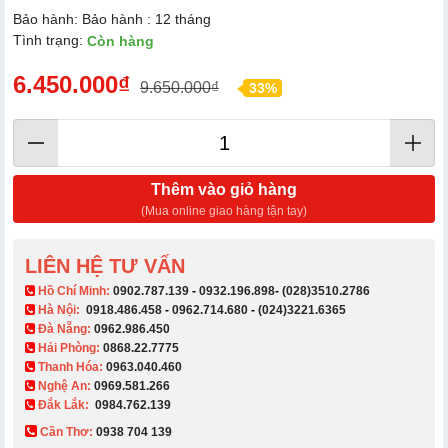
Bảo hành: Bảo hành : 12 tháng
Tình trạng:
Còn hàng
6.450.000₫
9.650.000₫
33%
Thêm vào giỏ hàng
(Mua online giao hàng tận tay)
LIÊN HỆ TƯ VẤN
​ Hồ Chí Minh:
0902.787.139
-
0932.196.898
-
(028)3510.2786
Hà Nội:
0918.486.458
-
0962.714.680
-
(024)3221.6365
Đà Nẵng:
0962.986.450
Hải Phòng:
0868.22.7775
Thanh Hóa:
0963.040.460
Nghệ An:
0969.581.266
Đắk Lắk:
0984.762.139
Cần Thơ:
0938 704 139​