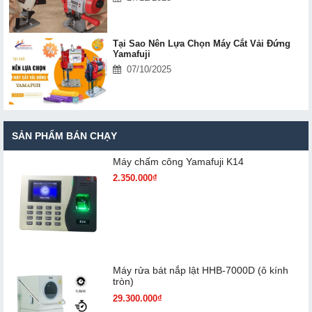
Tại Sao Nên Lựa Chọn Máy Cắt Vải Đứng
Yamafuji
07/10/2025
SẢN PHẨM BÁN CHẠY
Máy chấm cô​ng Yamafuji K14
2.350.000₫
Máy rửa bát nắp lật HHB-7000D (ô kính
tròn)
29.300.000₫