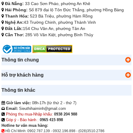
Đà Nẵng:
33 Cao Sơn Pháo, phường An Khê
Hải Phòng:
Số 879 đại lộ Tôn Đức Thắng, phường Hồng Bàng
Thanh Hóa:
523 Bà Triệu, phường Hàm Rồng
Nghệ An:
43 Trường Chinh, phường Thành Vinh
Đắk Lắk:
154 Chu Văn An, phường Tân An
Cần Thơ:
285 Võ Văn Kiệt, phường Bình Thủy
Thông tin chung
Hỗ trợ khách hàng
Thông tin khác
Giờ làm việc:
08h-17h (từ thứ 2 - thứ 7)
Email:
Sieuthihaiminh@gmail.com
Phòng thu mua-Nhập khẩu:
0938 204 988
Góp ý - Bảo hành :
0965 415 898
Hotline tư vấn mua hàng:
Hồ Chí Minh:
0902.787.139
-
0932.196.898
-
(028)3510.2786