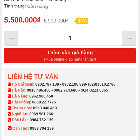
Tình trạng:
Còn hàng
5.500.000₫
6.900.000₫
20%
Thêm vào giỏ hàng
(Mua online giao hàng tận tay)
LIÊN HỆ TƯ VẤN
​ Hồ Chí Minh:
0902.787.139
-
0932.196.898
-
(028)3510.2786
Hà Nội:
0918.486.458
-
0962.714.680
-
(024)3221.6365
Đà Nẵng:
0962.986.450
Hải Phòng:
0868.22.7775
Thanh Hóa:
0963.040.460
Nghệ An:
0969.581.266
Đắk Lắk:
0984.762.139
Cần Thơ:
0938 704 139​