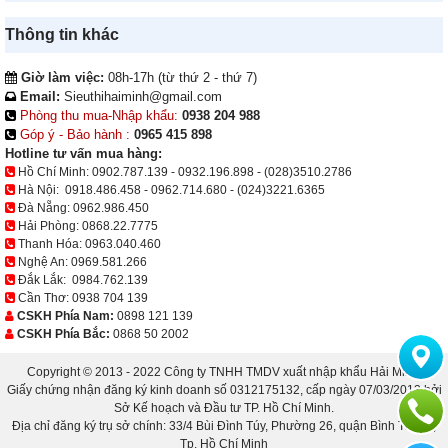
Thông tin khác
Giờ làm việc:
08h-17h (từ thứ 2 - thứ 7)
Email:
Sieuthihaiminh@gmail.com
Phòng thu mua-Nhập khẩu:
0938 204 988
Góp ý - Bảo hành :
0965 415 898
Hotline tư vấn mua hàng:
Hồ Chí Minh:
0902.787.139
-
0932.196.898
-
(028)3510.2786
Hà Nội:
0918.486.458
-
0962.714.680
-
(024)3221.6365
Đà Nẵng:
0962.986.450
Hải Phòng:
0868.22.7775
Thanh Hóa:
0963.040.460
Nghệ An:
0969.581.266
Đắk Lắk:
0984.762.139
Cần Thơ:
0938 704 139
CSKH Phía Nam:
0898 121 139
CSKH Phía Bắc:
0868 50 2002
Copyright © 2013 - 2022 Công ty TNHH TMDV xuất nhập khẩu Hải Minh.
Giấy chứng nhận đăng ký kinh doanh số 0312175132, cấp ngày 07/03/2013 bởi
Sở Kế hoạch và Đầu tư TP. Hồ Chí Minh.
Địa chỉ đăng ký trụ sở chính: 33/4 Bùi Đình Túy, Phường 26, quận Bình Thạnh,
Tp. Hồ Chí Minh