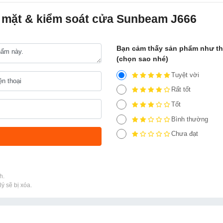
 mặt & kiểm soát cửa Sunbeam J666
Bạn cảm thấy sản phẩm như t
(chọn sao nhé)
Tuyệt vời
Rất tốt
Tốt
Bình thường
Chưa đạt
h.
ý sẽ bị xóa.