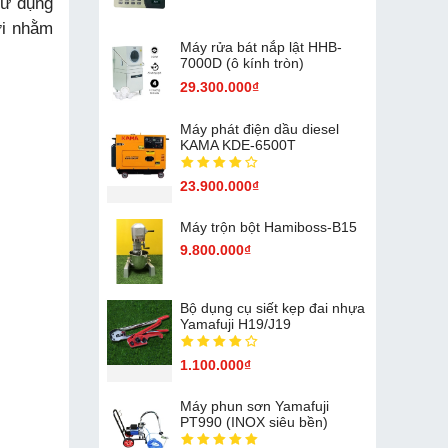
sử dụng
ời nhằm
Máy rửa bát nắp lật HHB-
7000D (ô kính tròn)
29.300.000₫
Máy phát điện dầu diesel
KAMA KDE-6500T
23.900.000₫
Máy trộn bột Hamiboss-B15
9.800.000₫
Bộ dụng cụ siết kẹp đai nhựa
Yamafuji H19/J19
1.100.000₫
Máy phun sơn Yamafuji
PT990 (INOX siêu bền)