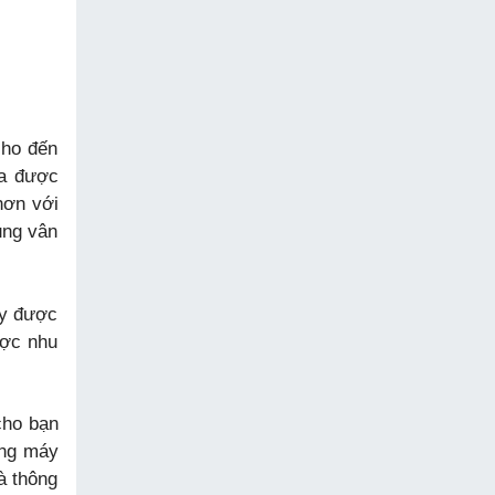
cho đến
ửa được
hơn với
ụng vân
áy được
ược nhu
cho bạn
òng máy
à thông