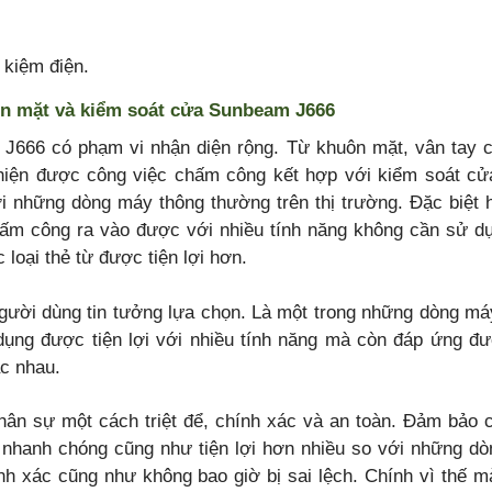
 kiệm điện.
n mặt và kiểm soát cửa Sunbeam J666
J666 có phạm vi nhận diện rộng. Từ khuôn mặt, vân tay 
hiện được công việc chấm công kết hợp với kiểm soát c
i những dòng máy thông thường trên thị trường. Đặc biệt 
hấm công ra vào được với nhiều tính năng không cần sử d
loại thẻ từ được tiện lợi hơn.
người dùng tin tưởng lựa chọn. Là một trong những dòng m
dụng được tiện lợi với nhiều tính năng mà còn đáp ứng đ
ác nhau.
hân sự một cách triệt để, chính xác và an toàn. Đảm bảo 
 nhanh chóng cũng như tiện lợi hơn nhiều so với những d
nh xác cũng như không bao giờ bị sai lệch. Chính vì thế m