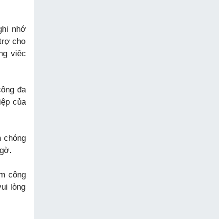
ghi nhớ
trợ cho
ng việc
công đa
iệp của
h chóng
ngờ.
m công
ui lòng