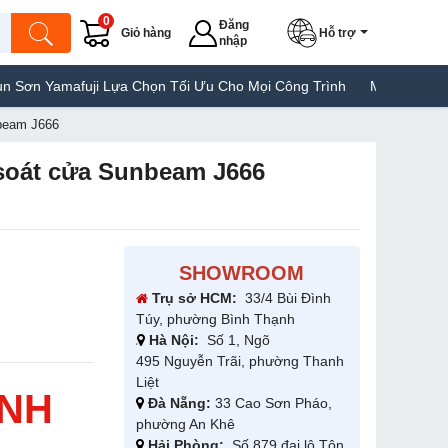
0
Đăng
Giỏ hàng
Hỗ trợ
nhập
mafuji Lựa Chọn Tối Ưu Cho Mọi Công Trình
Máy Hàn Túi Yamafu
beam J666
soát cửa Sunbeam J666
SHOWROOM
Trụ sở HCM:
33/4 Bùi Đình
Túy, phường Bình Thạnh
Hà Nội:
Số 1, Ngõ
495 Nguyễn Trãi, phường Thanh
Liệt
ANH
Đà Nẵng:
33 Cao Sơn Pháo,
phường An Khê
Hải Phòng:
Số 879 đại lộ Tôn