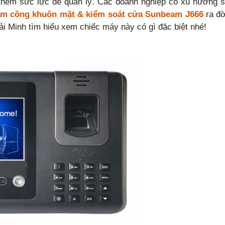
n thêm sức lực để quản lý. Các doanh nghiệp có xu hướng 
m công khuôn mặt & kiểm soát cửa Sunbeam J666
ra đ
 Minh tìm hiểu xem chiếc máy này có gì đặc biệt nhé!