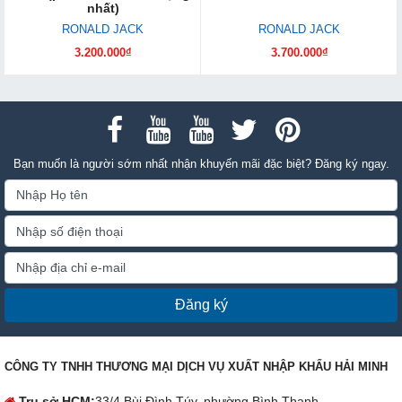
nhất)
RONALD JACK
RONALD JACK
3.200.000₫
3.700.000₫
Bạn muốn là người sớm nhất nhận khuyến mãi đặc biệt? Đăng ký ngay.
Đăng ký
CÔNG TY TNHH THƯƠNG MẠI DỊCH VỤ XUẤT NHẬP KHẨU HẢI MINH
Trụ sở HCM:
33/4 Bùi Đình Túy, phường Bình Thạnh