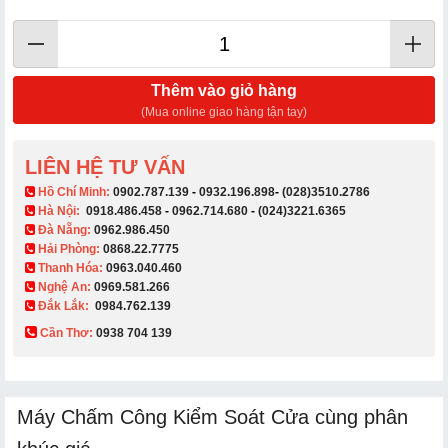
Thêm vào giỏ hàng
(Mua online giao hàng tận tay)
LIÊN HỆ TƯ VẤN
​ Hồ Chí Minh:
0902.787.139
-
0932.196.898
-
(028)3510.2786
Hà Nội:
0918.486.458
-
0962.714.680
-
(024)3221.6365
Đà Nẵng:
0962.986.450
Hải Phòng:
0868.22.7775
Thanh Hóa:
0963.040.460
Nghệ An:
0969.581.266
Đắk Lắk:
0984.762.139
Cần Thơ:
0938 704 139​
Máy Chấm Công Kiểm Soát Cửa cùng phân