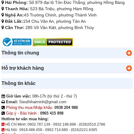
Hải Phòng:
Số 879 đại lộ Tôn Đức Thắng, phường Hồng Bàng
Thanh Hóa:
523 Bà Triệu, phường Hàm Rồng
Nghệ An:
43 Trường Chinh, phường Thành Vinh
Đắk Lắk:
154 Chu Văn An, phường Tân An
Cần Thơ:
285 Võ Văn Kiệt, phường Bình Thủy
Thông tin chung
Hỗ trợ khách hàng
Thông tin khác
Giờ làm việc:
08h-17h (từ thứ 2 - thứ 7)
Email:
Sieuthihaiminh@gmail.com
Phòng thu mua-Nhập khẩu:
0938 204 988
Góp ý - Bảo hành :
0965 415 898
Hotline tư vấn mua hàng:
Hồ Chí Minh:
0902.787.139
-
0932.196.898
-
(028)3510.2786
Hà Nội:
0918.486.458
-
0962.714.680
-
(024)3221.6365