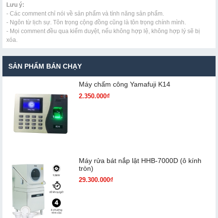
Lưu ý:
- Các comment chỉ nói về sản phẩm và tính năng sản phẩm.
- Ngôn từ lịch sự. Tôn trọng cộng đồng cũng là tôn trọng chính mình.
- Mọi comment đều qua kiểm duyệt, nếu không hợp lệ, không hợp lý sẽ bị
xóa.
SẢN PHẨM BÁN CHẠY
Máy chấm cô​ng Yamafuji K14
2.350.000₫
Máy rửa bát nắp lật HHB-7000D (ô kính
tròn)
29.300.000₫