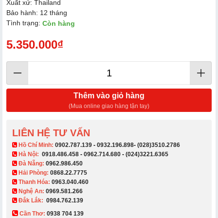
Xuất xứ: Thailand
Bảo hành: 12 tháng
Tình trạng:
Còn hàng
5.350.000₫
Thêm vào giỏ hàng
(Mua online giao hàng tận tay)
LIÊN HỆ TƯ VẤN
​ Hồ Chí Minh:
0902.787.139
-
0932.196.898
-
(028)3510.2786
Hà Nội:
0918.486.458
-
0962.714.680
-
(024)3221.6365
Đà Nẵng:
0962.986.450
Hải Phòng:
0868.22.7775
Thanh Hóa:
0963.040.460
Nghệ An:
0969.581.266
Đắk Lắk:
0984.762.139
Cần Thơ:
0938 704 139​