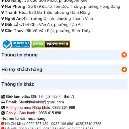
Đà Nẵng:
33 Cao Sơn Pháo, phường An Khê
Hải Phòng:
Số 879 đại lộ Tôn Đức Thắng, phường Hồng Bàng
Thanh Hóa:
523 Bà Triệu, phường Hàm Rồng
Nghệ An:
43 Trường Chinh, phường Thành Vinh
Đắk Lắk:
154 Chu Văn An, phường Tân An
Cần Thơ:
285 Võ Văn Kiệt, phường Bình Thủy
Thông tin chung
Hỗ trợ khách hàng
Thông tin khác
Giờ làm việc:
08h-17h (từ thứ 2 - thứ 7)
Email:
Sieuthihaiminh@gmail.com
Phòng thu mua-Nhập khẩu:
0938 204 988
Góp ý - Bảo hành :
0965 415 898
Hotline tư vấn mua hàng:
Hồ Chí Minh:
0902.787.139
-
0932.196.898
-
(028)3510.2786
Hà Nội:
0918.486.458
-
0962.714.680
-
(024)3221.6365