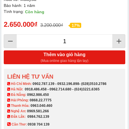
Bảo hành: 1 năm
Tình trạng:
Còn hàng
2.650.000₫
3.200.000₫
17%
Thêm vào giỏ hàng
(Mua online giao hàng tận tay)
LIÊN HỆ TƯ VẤN
​ Hồ Chí Minh:
0902.787.139
-
0932.196.898
-
(028)3510.2786
Hà Nội:
0918.486.458
-
0962.714.680
-
(024)3221.6365
Đà Nẵng:
0962.986.450
Hải Phòng:
0868.22.7775
Thanh Hóa:
0963.040.460
Nghệ An:
0969.581.266
Đắk Lắk:
0984.762.139
Cần Thơ:
0938 704 139​