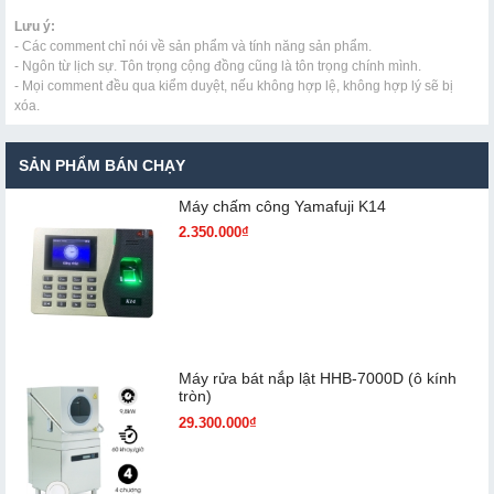
Lưu ý:
- Các comment chỉ nói về sản phẩm và tính năng sản phẩm.
- Ngôn từ lịch sự. Tôn trọng cộng đồng cũng là tôn trọng chính mình.
- Mọi comment đều qua kiểm duyệt, nếu không hợp lệ, không hợp lý sẽ bị
xóa.
SẢN PHẨM BÁN CHẠY
Máy chấm cô​ng Yamafuji K14
2.350.000₫
Máy rửa bát nắp lật HHB-7000D (ô kính
tròn)
29.300.000₫