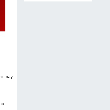
ải máy
ầu.