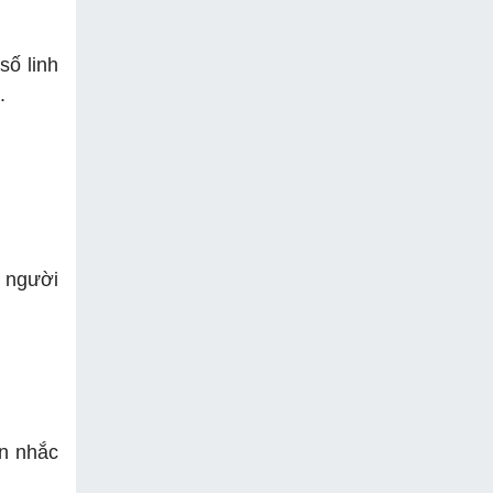
số linh
.
 người
ân nhắc