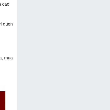
á cao
ời quen
ra, mua