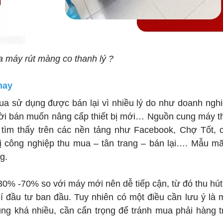
 máy rút màng co thanh lý ?
nay
ua sử dụng được bán lại vì nhiều lý do như doanh nghi
gười bán muốn nâng cấp thiết bị mới…
Nguồn cung máy th
tìm thấy trên các nền tảng như Facebook, Chợ Tốt, c
ị công nghiệp thu mua – tân trang – bán lại…. Mẫu m
g.
30% -70% so với máy mới nên dễ tiếp cận, từ đó thu hú
hí đầu tư ban đầu.
Tuy nhiên có một điều cần lưu ý là 
 khá nhiều, cần cẩn trọng để tránh mua phải hàng tr