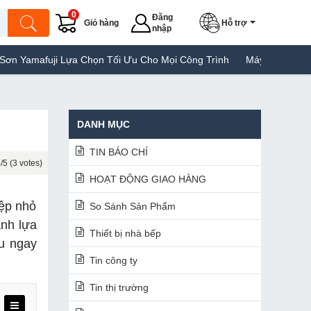
0
Đăng
Giỏ hàng
Hỗ trợ
nhập
Lựa Chọn Tối Ưu Cho Mọi Công Trình
Máy Hàn Túi Yamafuji Lựa C
DANH MỤC
TIN BÁO CHÍ
/5 (3 votes)
HOẠT ĐỘNG GIAO HÀNG
iệp nhỏ
So Sánh Sản Phẩm
ành lựa
Thiết bị nhà bếp
u ngay
Tin công ty
Tin thị trường