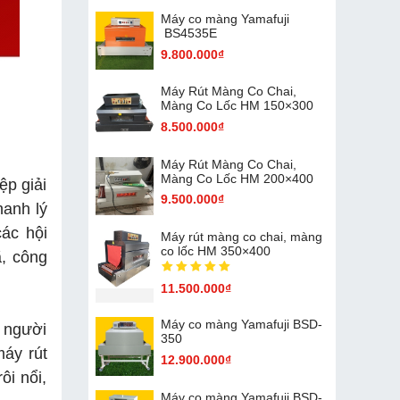
Máy co màng Yamafuji
BS4535E
9.800.000₫
Máy Rút Màng Co Chai,
Màng Co Lốc HM 150×300
8.500.000₫
Máy Rút Màng Co Chai,
Màng Co Lốc HM 200×400
ệp giải
9.500.000₫
anh lý
ác hội
Máy rút màng co chai, màng
co lốc HM 350×400
ã, công
11.500.000₫
Máy co màng Yamafuji BSD-
t người
350
máy rút
12.900.000₫
ôi nổi,
Máy co màng Yamafuji BSD-