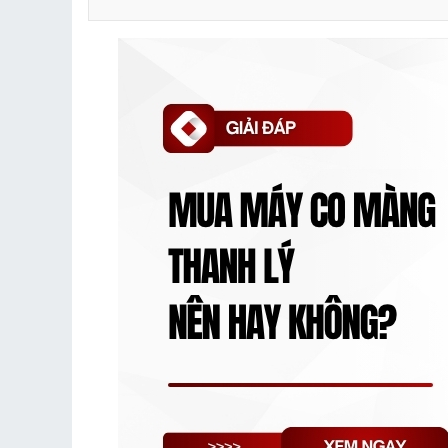
2.1. Tiết kiệm chi phí đáng kể
2.2. Sở hữu các dòng phân khúc cao so với số ti
2.3. Cơ hội săn đồ tốt – giá hời
2.4. Không phải chờ đợi đặt hàng hay nhập máy
3.1. Nguy cơ mua nhầm máy không rõ xuất xứ
3.2. Hiệu suất sụt giảm
3.3. Phụ tùng đã hao mòn, sửa chữa tốn kém
3.4. Tiêu tốn nhiều điện hơn
3.5. Không được bảo hành chính hãng
4.1. Nên hay không nên mua máy rút màng co 
4.2. Lưu ý gì khi mua máy co màng thanh lý