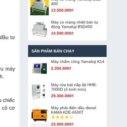
400
13.500.000₫
Máy co màng nhiệt bán tự
động Yamafuji BSD450
14.500.000₫
 đầu tư
SẢN PHẨM BÁN CHẠY
Máy chấm cô​ng Yamafuji K14
2.350.000₫
hữu máy
h.
Máy rửa bát nắp lật HHB-
7000D (ô kính tròn)
29.300.000₫
u chiếc
n có cơ
Máy phát điện dầu diesel
KAMA KDE-6500T
23.900.000₫