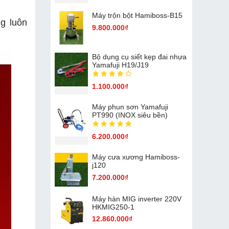
Máy trộn bột Hamiboss-B15
g luôn
9.800.000₫
Bộ dụng cụ siết kẹp đai nhựa
Yamafuji H19/J19
1.100.000₫
Máy phun sơn Yamafuji
PT990 (INOX siêu bền)
6.200.000₫
Máy cưa xương Hamiboss-
j120
7.200.000₫
Máy hàn MIG inverter 220V
HKMIG250-1
12.860.000₫