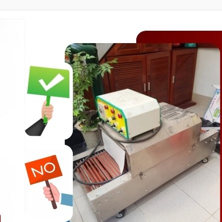
ền bỏ ra
đã qua sử dụng?