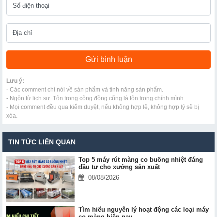
Lưu ý:
- Các comment chỉ nói về sản phẩm và tính năng sản phẩm.
- Ngôn từ lịch sự. Tôn trọng cộng đồng cũng là tôn trọng chính mình.
- Mọi comment đều qua kiểm duyệt, nếu không hợp lệ, không hợp lý sẽ bị
xóa.
TIN TỨC LIÊN QUAN
Top 5 máy rút màng co buồng nhiệt đáng
đầu tư cho xưởng sản xuất
08/08/2026
Tìm hiểu nguyên lý hoạt động các loại máy
co màng hiện nay