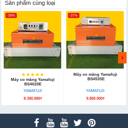
Sản phẩm cùng loại
-39%
-37%
Máy co màng Yamafuji
BS4535E
Máy co màng Yamafuji
BS4020E
YAMAFUJI
YAMAFUJI
8.300.000₫
9.800.000₫