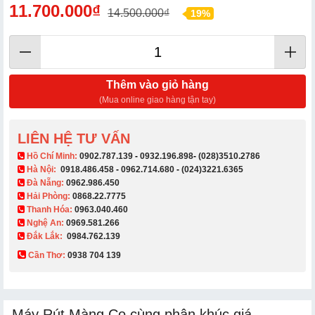
11.700.000₫
14.500.000₫
19%
Thêm vào giỏ hàng
(Mua online giao hàng tận tay)
LIÊN HỆ TƯ VẤN
​ Hồ Chí Minh:
0902.787.139
-
0932.196.898
-
(028)3510.2786
Hà Nội:
0918.486.458
-
0962.714.680
-
(024)3221.6365
Đà Nẵng:
0962.986.450
Hải Phòng:
0868.22.7775
Thanh Hóa:
0963.040.460
Nghệ An:
0969.581.266
Đắk Lắk:
0984.762.139
Cần Thơ:
0938 704 139​
Máy Rút Màng Co cùng phân khúc giá