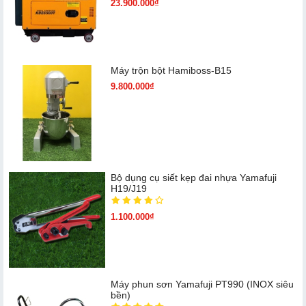
23.900.000₫
Máy trộn bột Hamiboss-B15
9.800.000₫
Bộ dụng cụ siết kẹp đai nhựa Yamafuji
H19/J19
1.100.000₫
Máy phun sơn Yamafuji PT990 (INOX siêu
bền)