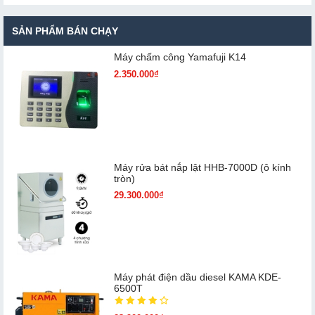
SẢN PHẨM BÁN CHẠY
Máy chấm cô​ng Yamafuji K14
2.350.000₫
Máy rửa bát nắp lật HHB-7000D (ô kính
tròn)
29.300.000₫
Máy phát điện dầu diesel KAMA KDE-
6500T