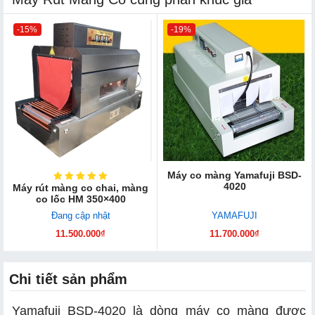
-15%
-19%
Máy co màng Yamafuji BSD-
4020
Máy rút màng co chai, màng
co lốc HM 350×400
Đang cập nhật
YAMAFUJI
11.500.000₫
11.700.000₫
Chi tiết sản phẩm
Yamafuji BSD-4020 là dòng máy co màng được