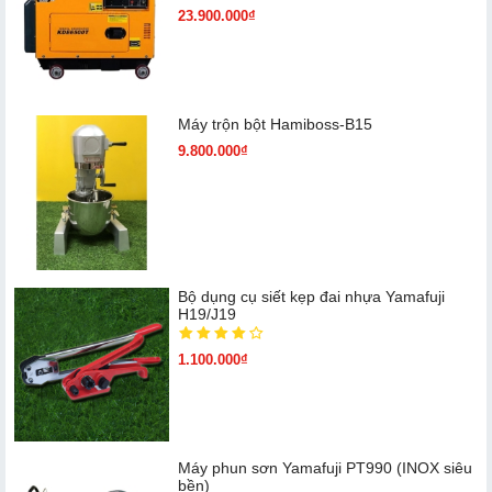
23.900.000₫
Máy trộn bột Hamiboss-B15
9.800.000₫
Bộ dụng cụ siết kẹp đai nhựa Yamafuji
H19/J19
1.100.000₫
Máy phun sơn Yamafuji PT990 (INOX siêu
bền)