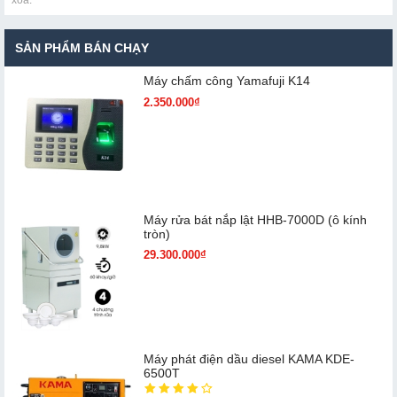
xóa.
SẢN PHẨM BÁN CHẠY
Máy chấm cô​ng Yamafuji K14
2.350.000₫
Máy rửa bát nắp lật HHB-7000D (ô kính
tròn)
29.300.000₫
Máy phát điện dầu diesel KAMA KDE-
6500T