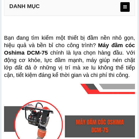
DANH MỤC
1.1 Thông số kỹ thuật máy đầm Oshima DCM-75
Bạn đang tìm kiếm một thiết bị đầm nền nhỏ gọn, 
1.2 Bộ phụ kiện đi kèm theo máy
hiệu quả và bền bỉ cho công trình? 
Máy đầm cóc 
Oshima DCM-75
 chính là lựa chọn hàng đầu. Với 
động cơ khỏe, lực đầm mạnh, máy giúp nén chặt 
lớp đất đá ở những vị trí mà xe lu không thể tiếp 
2.1 Động cơ mạnh mẽ – Lực đầm vượt trội
cận, tiết kiệm đáng kể thời gian và chi phí thi công.
2.2 Thiết kế gọn nhẹ – Linh hoạt sử dụng
2.3 Hiệu quả cao – Tiết kiệm nhiên liệu
2.4 Độ bền cao – Bảo vệ tối ưu