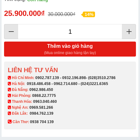
25.900.000₫
30.000.000₫
14%
Thêm vào giỏ hàng
(Mua online giao hàng tận tay)
LIÊN HỆ TƯ VẤN
​ Hồ Chí Minh:
0902.787.139
-
0932.196.898
-
(028)3510.2786
Hà Nội:
0918.486.458
-
0962.714.680
-
(024)3221.6365
Đà Nẵng:
0962.986.450
Hải Phòng:
0868.22.7775
Thanh Hóa:
0963.040.460
Nghệ An:
0969.581.266
Đắk Lắk:
0984.762.139
Cần Thơ:
0938 704 139​