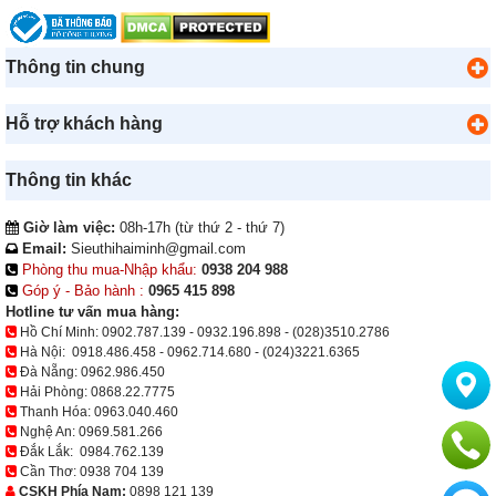
Thông tin chung
Hỗ trợ khách hàng
Thông tin khác
Giờ làm việc:
08h-17h (từ thứ 2 - thứ 7)
Email:
Sieuthihaiminh@gmail.com
Phòng thu mua-Nhập khẩu:
0938 204 988
Góp ý - Bảo hành :
0965 415 898
Hotline tư vấn mua hàng:
Hồ Chí Minh:
0902.787.139
-
0932.196.898
-
(028)3510.2786
Hà Nội:
0918.486.458
-
0962.714.680
-
(024)3221.6365
Đà Nẵng:
0962.986.450
Hải Phòng:
0868.22.7775
Thanh Hóa:
0963.040.460
Nghệ An:
0969.581.266
Đắk Lắk:
0984.762.139
Cần Thơ:
0938 704 139
CSKH Phía Nam:
0898 121 139