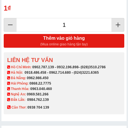
1₫
Thêm vào giỏ hàng
(Mua online giao hàng tận tay)
LIÊN HỆ TƯ VẤN
​ Hồ Chí Minh:
0902.787.139
-
0932.196.898
-
(028)3510.2786
Hà Nội:
0918.486.458
-
0962.714.680
-
(024)3221.6365
Đà Nẵng:
0962.986.450
Hải Phòng:
0868.22.7775
Thanh Hóa:
0963.040.460
Nghệ An:
0969.581.266
Đắk Lắk:
0984.762.139
Cần Thơ:
0938 704 139​