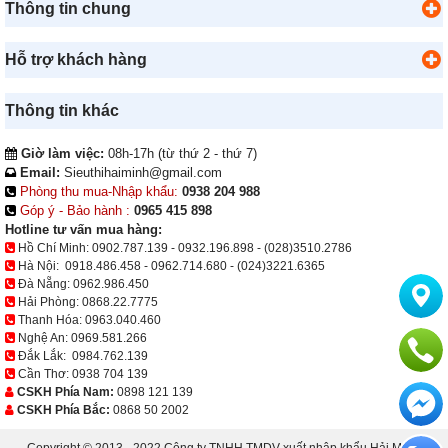
Thông tin chung
Hỗ trợ khách hàng
Thông tin khác
Giờ làm việc:
08h-17h (từ thứ 2 - thứ 7)
Email:
Sieuthihaiminh@gmail.com
Phòng thu mua-Nhập khẩu:
0938 204 988
Góp ý - Bảo hành :
0965 415 898
Hotline tư vấn mua hàng:
Hồ Chí Minh:
0902.787.139
-
0932.196.898
-
(028)3510.2786
Hà Nội:
0918.486.458
-
0962.714.680
-
(024)3221.6365
Đà Nẵng:
0962.986.450
Hải Phòng:
0868.22.7775
Thanh Hóa:
0963.040.460
Nghệ An:
0969.581.266
Đắk Lắk:
0984.762.139
Cần Thơ:
0938 704 139
CSKH Phía Nam:
0898 121 139
CSKH Phía Bắc:
0868 50 2002
Copyright © 2013 - 2022 Công ty TNHH TMDV xuất nhập khẩu Hải Minh.