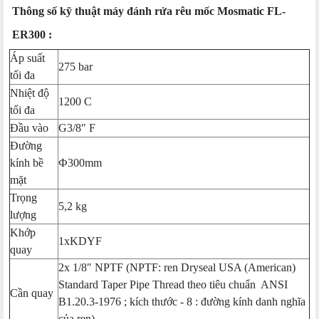
Thông số kỹ thuật máy đánh rửa rêu mốc Mosmatic FL-
ER300 :
Áp suất
275 bar
tối đa
Nhiệt độ
1200 C
tối đa
Đầu vào
G3/8″ F
Đường
kính bề
Ф300mm
mặt
Trọng
5,2 kg
lượng
Khớp
1xKDYF
quay
2x 1/8″ NPTF (NPTF: ren Dryseal USA (American)
Standard Taper Pipe Thread theo tiêu chuẩn ANSI
Cần quay
B1.20.3-1976 ; kích thước - 8 : đường kính danh nghĩa
của ren)