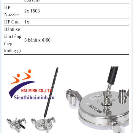
HP
2x 1503
Nozzles
HP Gun
1x
Bánh xe
làm bằng
3 bánh x Ф60
thép
không gỉ