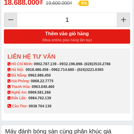
18.688.000₫
19.600.000₫
5%
Thêm vào giỏ hàng
(Mua online giao hàng tận tay)
LIÊN HỆ TƯ VẤN
​ Hồ Chí Minh:
0902.787.139
-
0932.196.898
-
(028)3510.2786
Hà Nội:
0918.486.458
-
0962.714.680
-
(024)3221.6365
Đà Nẵng:
0962.986.450
Hải Phòng:
0868.22.7775
Thanh Hóa:
0963.040.460
Nghệ An:
0969.581.266
Đắk Lắk:
0984.762.139
Cần Thơ:
0938 704 139​
Máy đánh bóng sàn cùng phân khúc giá