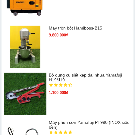
Máy trộn bột Hamiboss-B15
9.800.000₫
Bộ dụng cụ siết kẹp đai nhựa Yamafuji
H19/J19
1.100.000₫
Máy phun sơn Yamafuji PT990 (INOX siêu
bền)