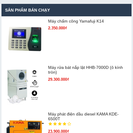
SẢN PHẨM BÁN CHẠY
Máy chấm cô​ng Yamafuji K14
2.350.000₫
Máy rửa bát nắp lật HHB-7000D (ô kính
tròn)
29.300.000₫
Máy phát điện dầu diesel KAMA KDE-
6500T
23.900.000₫