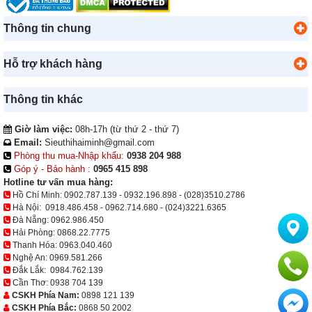
Thông tin chung
Hỗ trợ khách hàng
Thông tin khác
Giờ làm việc:
08h-17h (từ thứ 2 - thứ 7)
Email:
Sieuthihaiminh@gmail.com
Phòng thu mua-Nhập khẩu:
0938 204 988
Góp ý - Bảo hành :
0965 415 898
Hotline tư vấn mua hàng:
Hồ Chí Minh:
0902.787.139
-
0932.196.898
-
(028)3510.2786
Hà Nội:
0918.486.458
-
0962.714.680
-
(024)3221.6365
Đà Nẵng:
0962.986.450
Hải Phòng:
0868.22.7775
Thanh Hóa:
0963.040.460
Nghệ An:
0969.581.266
Đắk Lắk:
0984.762.139
Cần Thơ:
0938 704 139
CSKH Phía Nam:
0898 121 139
CSKH Phía Bắc:
0868 50 2002