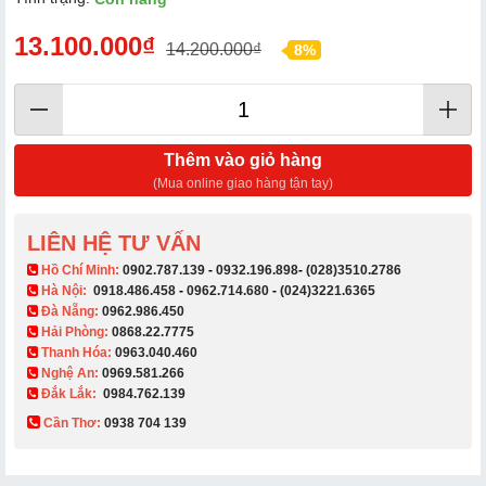
13.100.000₫
14.200.000₫
8%
Thêm vào giỏ hàng
(Mua online giao hàng tận tay)
LIÊN HỆ TƯ VẤN
​ Hồ Chí Minh:
0902.787.139
-
0932.196.898
-
(028)3510.2786
Hà Nội:
0918.486.458
-
0962.714.680
-
(024)3221.6365
Đà Nẵng:
0962.986.450
Hải Phòng:
0868.22.7775
Thanh Hóa:
0963.040.460
Nghệ An:
0969.581.266
Đắk Lắk:
0984.762.139
Cần Thơ:
0938 704 139​