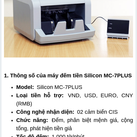
Dễ dàng cập nhật phần mềm
Tiết kiệm điện, vận hành ổn định
1. Thông số của máy đếm tiền Silicon MC-7PLUS
Model:
 Silicon MC-7PLUS
Loại tiền hỗ trợ:
 VND, USD, EURO, CNY 
(RMB)
Công nghệ nhận diện:
 02 cảm biến CIS
Chức năng:
 Đếm, phân biệt mệnh giá, cộng 
tổng, phát hiện tiền giả
Tốc độ đếm:
 1.000 tờ/phút