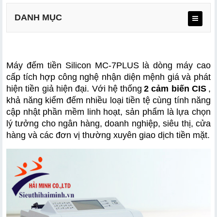
DANH MỤC
Máy đếm tiền Silicon MC-7PLUS
 là dòng máy cao 
Thiết kế nhỏ gọn, chuyên nghiệp
cấp tích hợp công nghệ nhận diện mệnh giá và phát 
hiện tiền giả hiện đại. Với hệ thống
2 cảm biến CIS
, 
Đếm nhiều loại tiền tệ
khả năng kiểm đếm nhiều loại tiền tệ cùng tính năng 
Công nghệ 2 cảm biến CIS hiện đại
cập nhật phần mềm linh hoạt, sản phẩm là lựa chọn 
lý tưởng cho ngân hàng, doanh nghiệp, siêu thị, cửa 
Phân biệt mệnh giá và cộng tổng giá trị
hàng và các đơn vị thường xuyên giao dịch tiền mặt.
Phát hiện tiền giả hiệu quả
Tốc độ đếm nhanh, đếm được nhiều loại tiền
Khay nạp và khay nhận dung lượng lớn
Màn hình LCD 3.5 inch trực quan