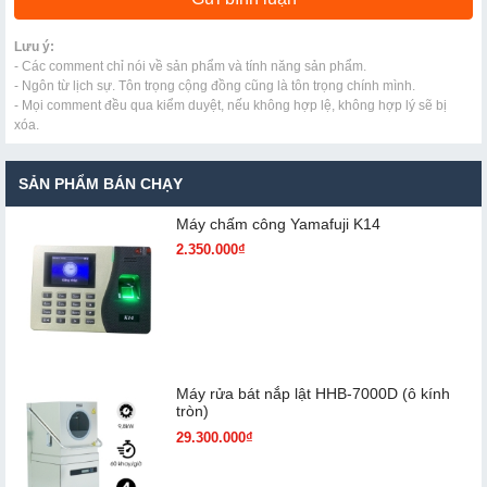
Lưu ý:
- Các comment chỉ nói về sản phẩm và tính năng sản phẩm.
- Ngôn từ lịch sự. Tôn trọng cộng đồng cũng là tôn trọng chính mình.
- Mọi comment đều qua kiểm duyệt, nếu không hợp lệ, không hợp lý sẽ bị
xóa.
SẢN PHẨM BÁN CHẠY
Máy chấm cô​ng Yamafuji K14
2.350.000₫
Máy rửa bát nắp lật HHB-7000D (ô kính
tròn)
29.300.000₫