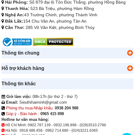
Hải Phòng:
Số 879 đại lộ Tôn Đức Thắng, phường Hồng Bàng
Thanh Hóa:
523 Bà Triệu, phường Hàm Rồng
Nghệ An:
43 Trường Chinh, phường Thành Vinh
Đắk Lắk:
154 Chu Văn An, phường Tân An
Cần Thơ:
285 Võ Văn Kiệt, phường Bình Thủy
Thông tin chung
Hỗ trợ khách hàng
Thông tin khác
Giờ làm việc:
08h-17h (từ thứ 2 - thứ 7)
Email:
Sieuthihaiminh@gmail.com
Phòng thu mua-Nhập khẩu:
0938 204 988
Góp ý - Bảo hành :
0965 415 898
Hotline tư vấn mua hàng:
Hồ Chí Minh:
0902.787.139
-
0932.196.898
-
(028)3510.2786
Hà Nội:
0918.486.458
-
0962.714.680
-
(024)3221.6365